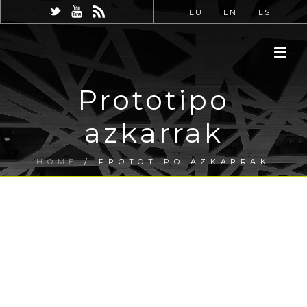
EU
EN
ES
Prototipo
azkarrak
HOME
/
PROTOTIPO AZKARRAK