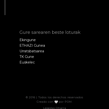
Gure sarearen beste loturak
Ekingune
ETHAZI Gunea
Urratsbatsarea
TK Gune
Euskelec
© 2016 | Todos los derechos reservados
Creado con
por
POM
.
Legezko Oharra