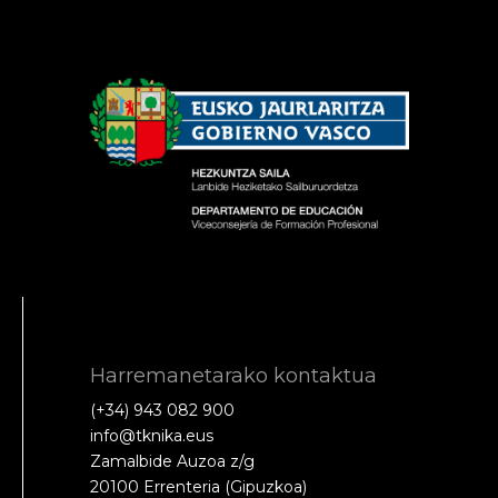
Harremanetarako kontaktua
(+34) 943 082 900
info@tknika.eus
Zamalbide Auzoa z/g
20100 Errenteria (Gipuzkoa)