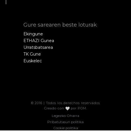
Gure sarearen beste loturak
Ekingune
ETHAZI Gunea
Urratsbatsarea
TK Gune
Euskelec
© 2016 | Todos los derechos reservados
Creado con
por
POM
.
Legezko Oharra
Pribatutasun politika
Cookie politika