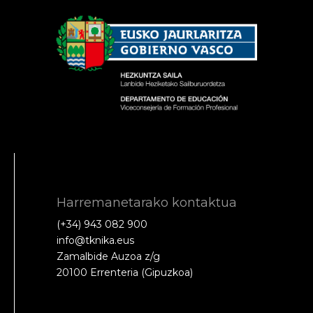
Harremanetarako kontaktua
(+34) 943 082 900
info@tknika.eus
Zamalbide Auzoa z/g
20100 Errenteria (Gipuzkoa)