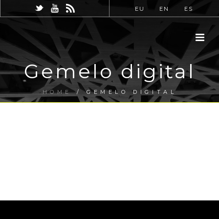
EU
EN
ES
Gemelo digital
HOME
/
GEMELO DIGITAL