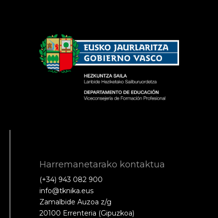
Harremanetarako kontaktua
(+34) 943 082 900
info@tknika.eus
Zamalbide Auzoa z/g
20100 Errenteria (Gipuzkoa)