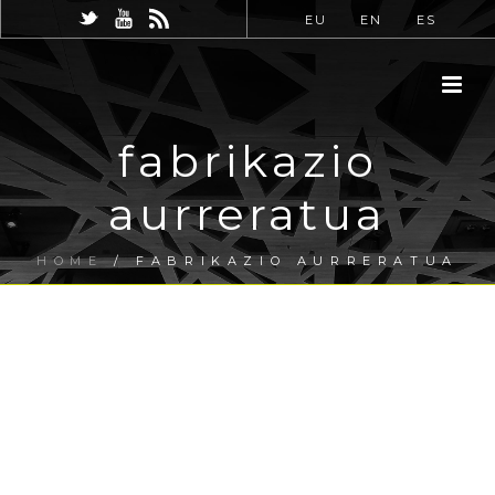
EU
EN
ES
fabrikazio
aurreratua
HOME
/
FABRIKAZIO AURRERATUA