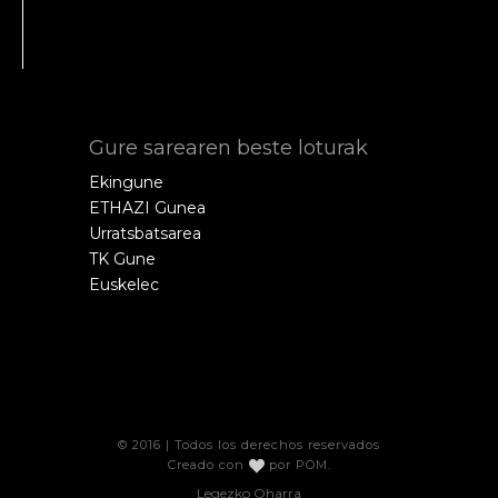
Gure sarearen beste loturak
Ekingune
ETHAZI Gunea
Urratsbatsarea
TK Gune
Euskelec
© 2016 | Todos los derechos reservados
Creado con
por
POM
.
Legezko Oharra