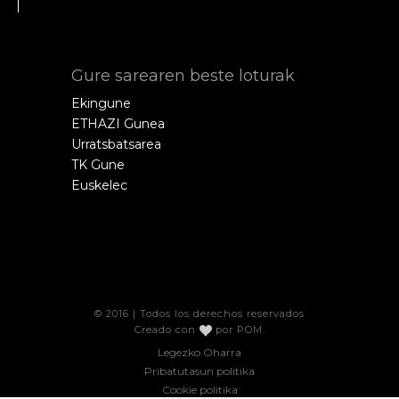
Gure sarearen beste loturak
Ekingune
ETHAZI Gunea
Urratsbatsarea
TK Gune
Euskelec
© 2016 | Todos los derechos reservados
Creado con
por
POM
.
Legezko Oharra
Pribatutasun politika
Cookie politika