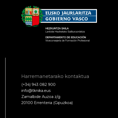
Harremanetarako kontaktua
(+34) 943 082 900
info@tknika.eus
Zamalbide Auzoa z/g
20100 Errenteria (Gipuzkoa)