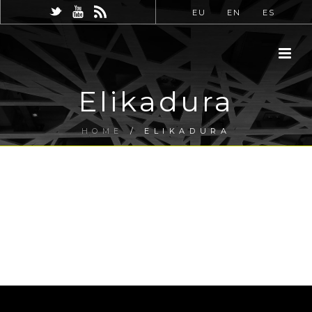
EU
EN
ES
Elikadura
HOME
/
ELIKADURA