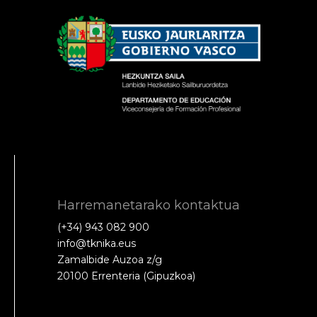
Harremanetarako kontaktua
(+34) 943 082 900
info@tknika.eus
Zamalbide Auzoa z/g
20100 Errenteria (Gipuzkoa)