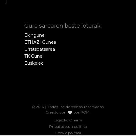
Gure sarearen beste loturak
Ekingune
ETHAZI Gunea
Urratsbatsarea
TK Gune
Euskelec
© 2016 | Todos los derechos reservados
Creado con
por
POM
.
Legezko Oharra
Pribatutasun politika
Cookie politika