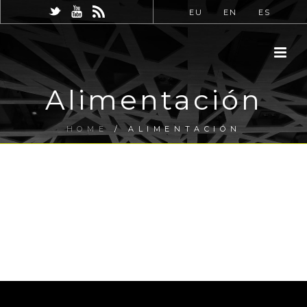
EU
EN
ES
Alimentación
HOME
/
ALIMENTACIÓN