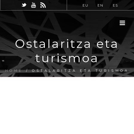
EU
EN
ES
Ostalaritza eta
turismoa
HOME
/
OSTALARITZA ETA TURISMOA