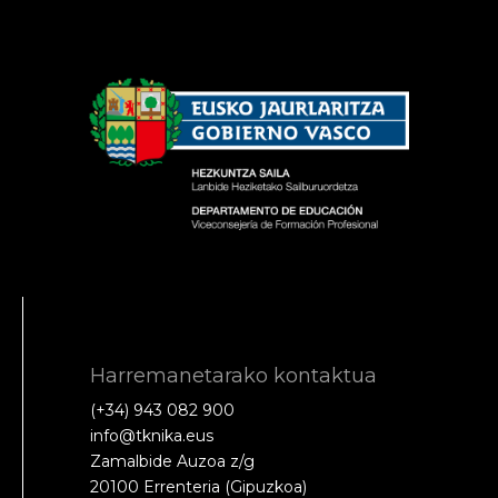
Harremanetarako kontaktua
(+34) 943 082 900
info@tknika.eus
Zamalbide Auzoa z/g
20100 Errenteria (Gipuzkoa)