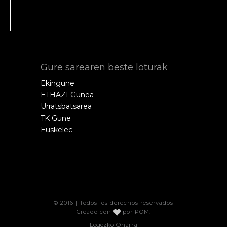
Gure sarearen beste loturak
Ekingune
ETHAZI Gunea
Urratsbatsarea
TK Gune
Euskelec
© 2016 | Todos los derechos reservados
Creado con
por
POM
.
Legezko Oharra