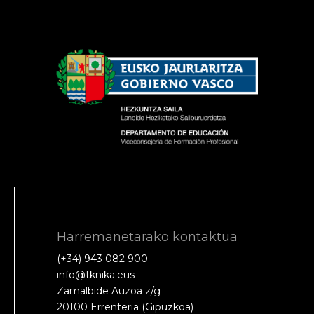
Harremanetarako kontaktua
(+34) 943 082 900
info@tknika.eus
Zamalbide Auzoa z/g
20100 Errenteria (Gipuzkoa)