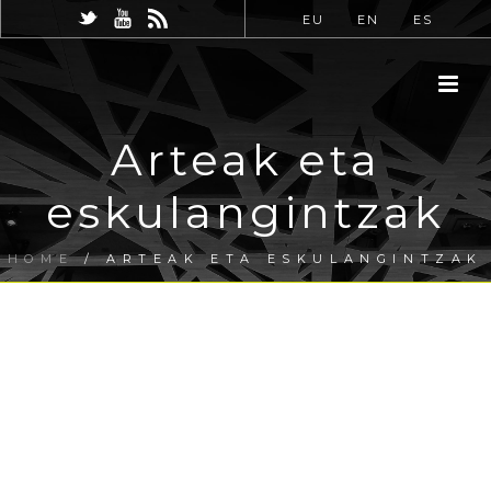
EU
EN
ES
Arteak eta
eskulangintzak
HOME
/
ARTEAK ETA ESKULANGINTZAK