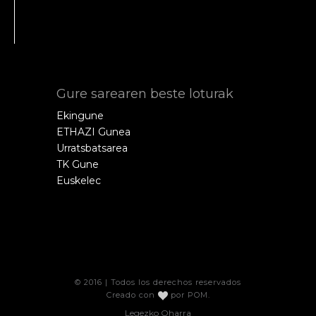
Gure sarearen beste loturak
Ekingune
ETHAZI Gunea
Urratsbatsarea
TK Gune
Euskelec
© 2016 | Todos los derechos reservados
Creado con
por
POM
.
Legezko Oharra