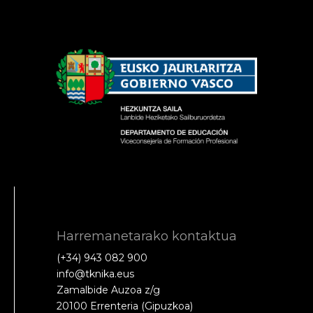
Harremanetarako kontaktua
(+34) 943 082 900
info@tknika.eus
Zamalbide Auzoa z/g
20100 Errenteria (Gipuzkoa)