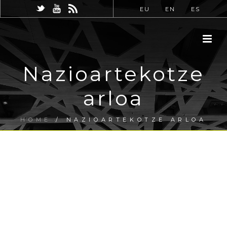
EU
EN
ES
Nazioartekotze
arloa
HOME
/
NAZIOARTEKOTZE ARLOA