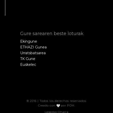
Gure sarearen beste loturak
Ekingune
ETHAZI Gunea
Urratsbatsarea
TK Gune
Euskelec
© 2016 | Todos los derechos reservados
Creado con
por
POM
.
Legezko Oharra