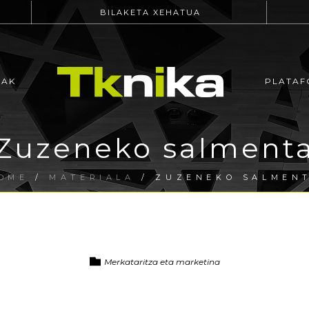
BILAKETA XEHATUA
EAK
PLATAF
Zuzeneko salment
OME
/
MATERIALA
/ ZUZENEKO SALMEN
Merkataritza eta marketina