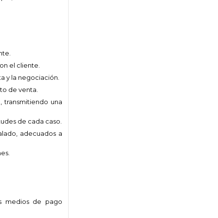
nte.
n el cliente.
a y la negociación.
nto de venta.
n, transmitiendo una
itudes de cada caso.
alado, adecuados a
nes.
los medios de pago