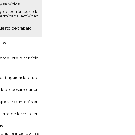
 servicios.
o electrónicos, de
erminada actividad
uesto de trabajo.
ios.
 producto o servicio
 distinguiendo entre
debe desarrollar un
spertar el interés en
ierre de la venta en
sta.
pra, realizando las