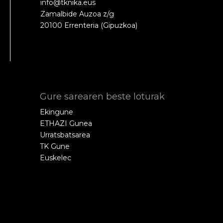
info@tknika.eus
Zamalbide Auzoa z/g
20100 Errenteria (Gipuzkoa)
Gure sarearen beste loturak
Ekingune
ETHAZI Gunea
Urratsbatsarea
TK Gune
Euskelec