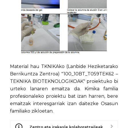
Material hau TKNIKAko (Lanbide Heziketarako
Berrikuntza Zentroa) "100_10BT_T059TEK62 –
TEKNIKA BIOTEKNOLOGIKOAK" proiektuko bi
urteko lanaren emaitza da. Kimika familia
profesionaleko proiektu bat izan harren, bere
emaitzak interesgarriak izan daitezke Osasun
familiako zikloetan.
Zentro eta irakasle kolaboratzaileak