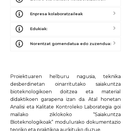
Enpresa kolaboratzaileak
Edukiak:
Norentzat gomendatua edo zuzendua:
Proiektuaren helburu nagusia, teknika
desberdinetan oinarritutako saiakuntza
bioteknologikoen doitzea eta material
didaktikoen garapena izan da. Atal honetan
Analisi eta Kalitate Kontroleko Laborategia goi
mailako ziklokoko “Saiakuntza
Bioteknologikoak” modulurako dokumentazio
teoriko eta praktikoa aurkituko duzue.