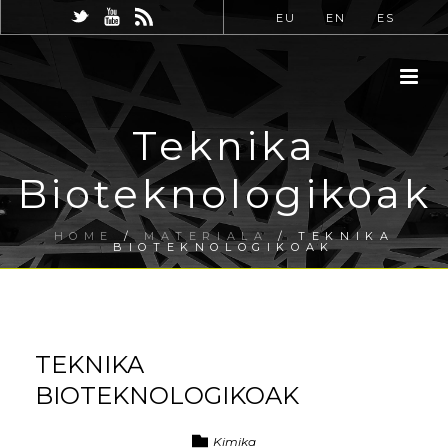
EU
EN
ES
Teknika
Bioteknologikoak
HOME
/
MATERIALA
/ TEKNIKA
BIOTEKNOLOGIKOAK
TEKNIKA
BIOTEKNOLOGIKOAK
Kimika