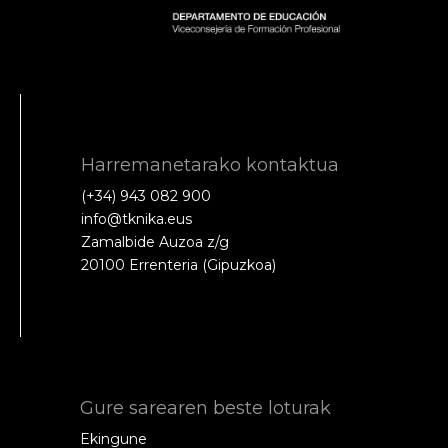
Harremanetarako kontaktua
(+34) 943 082 900
info@tknika.eus
Zamalbide Auzoa z/g
20100 Errenteria (Gipuzkoa)
Gure sarearen beste loturak
Ekingune