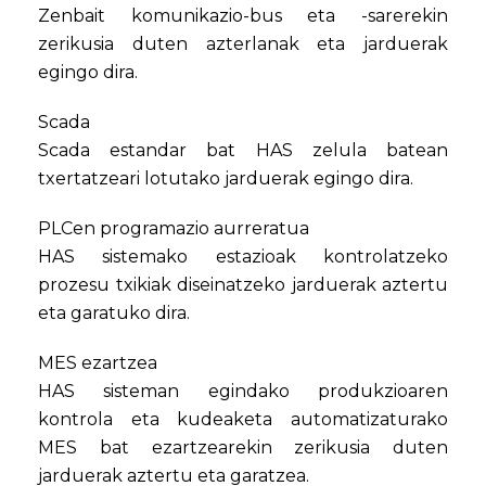
Zenbait komunikazio-bus eta -sarerekin
zerikusia duten azterlanak eta jarduerak
egingo dira.
Scada
Scada estandar bat HAS zelula batean
txertatzeari lotutako jarduerak egingo dira.
PLCen programazio aurreratua
HAS sistemako estazioak kontrolatzeko
prozesu txikiak diseinatzeko jarduerak aztertu
eta garatuko dira.
MES ezartzea
HAS sisteman egindako produkzioaren
kontrola eta kudeaketa automatizaturako
MES bat ezartzearekin zerikusia duten
jarduerak aztertu eta garatzea.