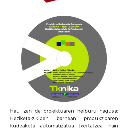
Hau izan da proiektuaren helburu nagusia:
Heziketa-zikloen barnean produkzioaren
kudeaketa automatizatua txertatzea; hain