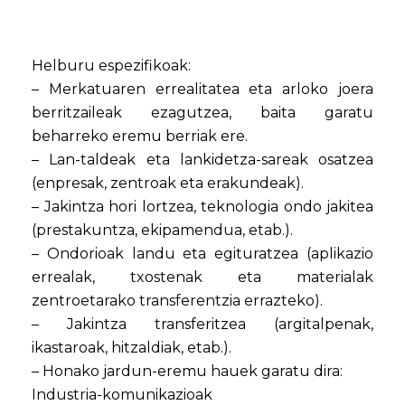
Helburu espezifikoak:
– Merkatuaren errealitatea eta arloko joera
berritzaileak ezagutzea, baita garatu
beharreko eremu berriak ere.
– Lan-taldeak eta lankidetza-sareak osatzea
(enpresak, zentroak eta erakundeak).
– Jakintza hori lortzea, teknologia ondo jakitea
(prestakuntza, ekipamendua, etab.).
– Ondorioak landu eta egituratzea (aplikazio
errealak, txostenak eta materialak
zentroetarako transferentzia errazteko).
– Jakintza transferitzea (argitalpenak,
ikastaroak, hitzaldiak, etab.).
– Honako jardun-eremu hauek garatu dira:
Industria-komunikazioak