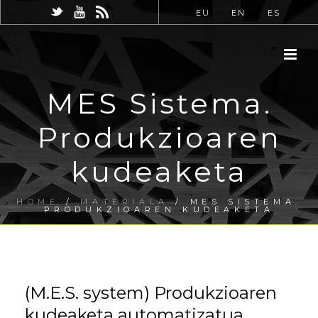
EU
EN
ES
MES Sistema.
Produkzioaren
kudeaketa
HOME
/
MATERIALA
/ MES SISTEMA.
PRODUKZIOAREN KUDEAKETA
(M.E.S. system) Produkzioaren
kudeaketa automatizatua