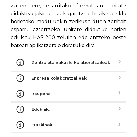
zuzen ere, ezarritako formatuan unitate
didaktiko jakin batzuk garatzea, heziketa-ziklo
horietako moduluekin zerikusia duen zenbait
esparru aztertzeko. Unitate didaktiko horien
edukiak HAS-200 zelulan edo antzeko beste
batean aplikatzera bideratuko dira.
Zentro eta irakasle kolaboratzaileak
Enpresa kolaboratzaileak
Iraupena
Edukiak:
Eraskinak: