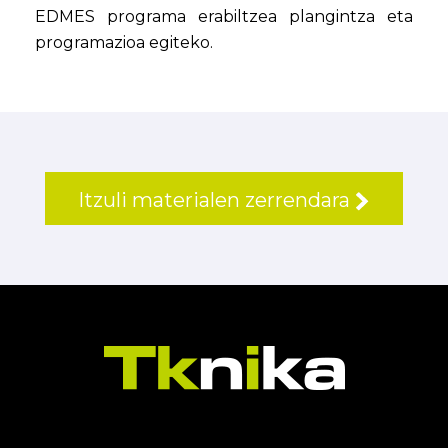
EDMES programa erabiltzea plangintza eta
programazioa egiteko.
Itzuli materialen zerrendara