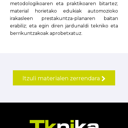
metodologikoaren eta praktikoaren bitartez;
material horietako edukiak automozioko
irakasleen prestakuntza-planaren baitan
erabiliz; eta egin diren jardunaldi tekniko eta
berrikuntzakoak aprobetxatuz.
Itzuli materialen zerrendara