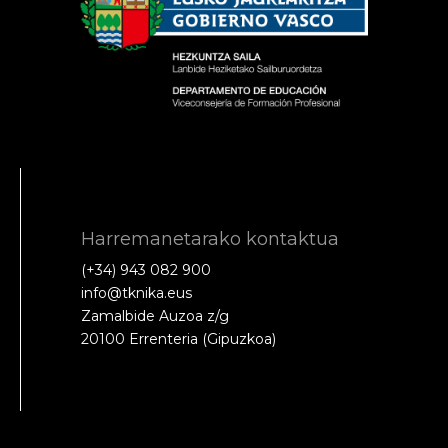
Harremanetarako kontaktua
(+34) 943 082 900
info@tknika.eus
Zamalbide Auzoa z/g
20100 Errenteria (Gipuzkoa)