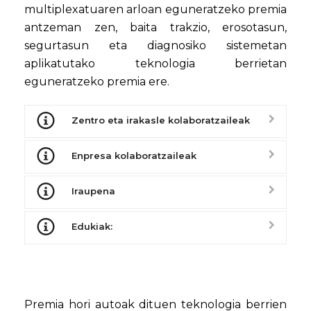
multiplexatuaren arloan eguneratzeko premia
antzeman zen, baita trakzio, erosotasun,
segurtasun eta diagnosiko sistemetan
aplikatutako teknologia berrietan
eguneratzeko premia ere.
Zentro eta irakasle kolaboratzaileak
Enpresa kolaboratzaileak
Iraupena
Edukiak:
Premia hori autoak dituen teknologia berrien