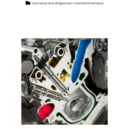
Garraioa eta ibilgailuen mantenimendua