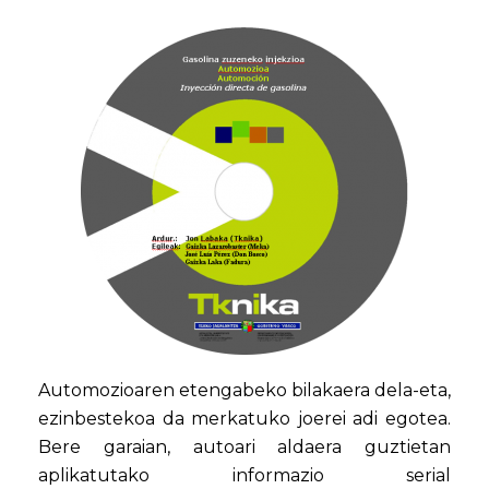
Automozioaren etengabeko bilakaera dela-eta,
ezinbestekoa da merkatuko joerei adi egotea.
Bere garaian, autoari aldaera guztietan
aplikatutako informazio serial