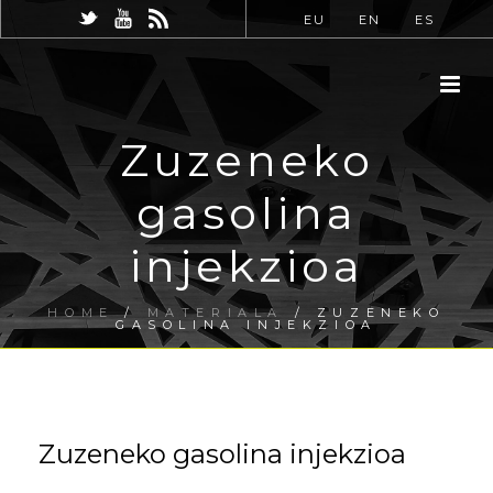
EU
EN
ES
Zuzeneko
gasolina
injekzioa
HOME
/
MATERIALA
/ ZUZENEKO
GASOLINA INJEKZIOA
Zuzeneko gasolina injekzioa