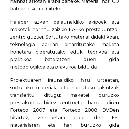
hainbat arlotan erabil daiteke. Material hori CD
batean eskura daiteke.
Halaber, azken belaunaldiko ekipoak eta
maketak hornitu zaizkie EAEko prestakuntza-
zentro guztiei. Sortutako material didaktikoan,
teknologia berrian oinarritutako maketa
horietara bideratutako eduki teorikoa eta
praktikoa bateratzen duen gida
metodologikoa eta praktikoa bildu da.
Proiektuaren iraunaldiko hiru urteetan,
sortutako materiala eta hartutako jakintzak
transferitu ditugu: maketei buruzko
prestakuntza bidez; zentroetan banatu diren
Forteco 2007 eta Forteco 2008 DVDen
bitartez; zentroetara bidali den FSI
materialaren eta hari buruzko gida