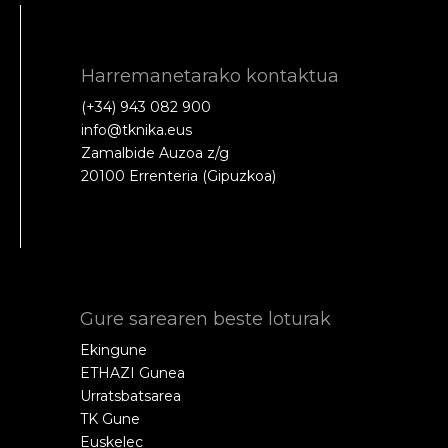
Harremanetarako kontaktua
(+34) 943 082 900
info@tknika.eus
Zamalbide Auzoa z/g
20100 Errenteria (Gipuzkoa)
Gure sarearen beste loturak
Ekingune
ETHAZI Gunea
Urratsbatsarea
TK Gune
Euskelec