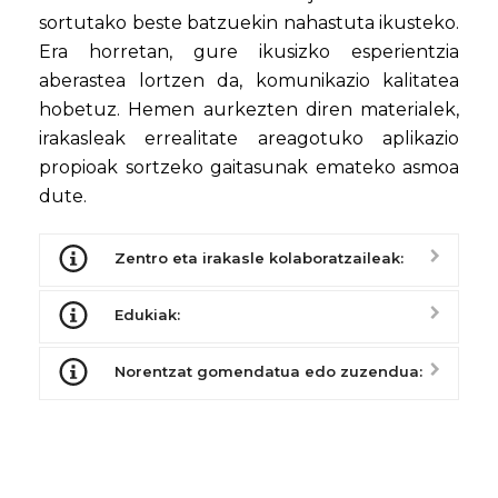
sortutako beste batzuekin nahastuta ikusteko.
Era horretan, gure ikusizko esperientzia
aberastea lortzen da, komunikazio kalitatea
hobetuz. Hemen aurkezten diren materialek,
irakasleak errealitate areagotuko aplikazio
propioak sortzeko gaitasunak emateko asmoa
dute.
Zentro eta irakasle kolaboratzaileak:
Edukiak:
Norentzat gomendatua edo zuzendua: