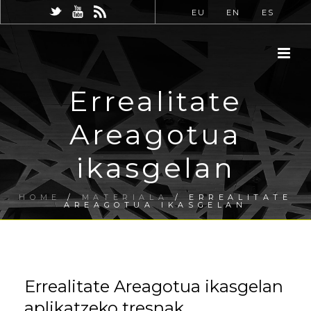
EU
EN
ES
Errealitate
Areagotua
ikasgelan
HOME
/
MATERIALA
/ ERREALITATE
AREAGOTUA IKASGELAN
Errealitate Areagotua ikasgelan
aplikatzeko tresnak