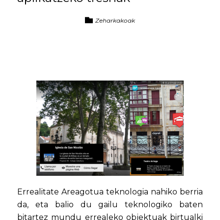
Zeharkakoak
Errealitate Areagotua teknologia nahiko berria
da, eta balio du gailu teknologiko baten
bitartez mundu errealeko objektuak birtualki