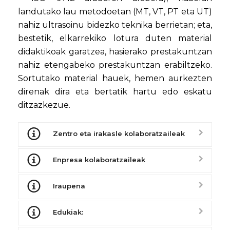
landutako lau metodoetan (MT, VT, PT eta UT)
nahiz ultrasoinu bidezko teknika berrietan; eta,
bestetik, elkarrekiko lotura duten material
didaktikoak garatzea, hasierako prestakuntzan
nahiz etengabeko prestakuntzan erabiltzeko.
Sortutako material hauek, hemen aurkezten
direnak dira eta bertatik hartu edo eskatu
ditzazkezue.
Zentro eta irakasle kolaboratzaileak
Enpresa kolaboratzaileak
Iraupena
Edukiak: