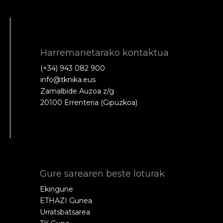
Harremanetarako kontaktua
(+34) 943 082 900
info@tknika.eus
Zamalbide Auzoa z/g
20100 Errenteria (Gipuzkoa)
Gure sarearen beste loturak
Ekingune
ETHAZI Gunea
Urratsbatsarea