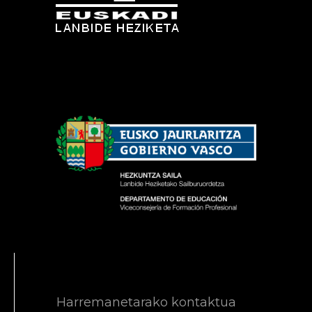
Harremanetarako kontaktua