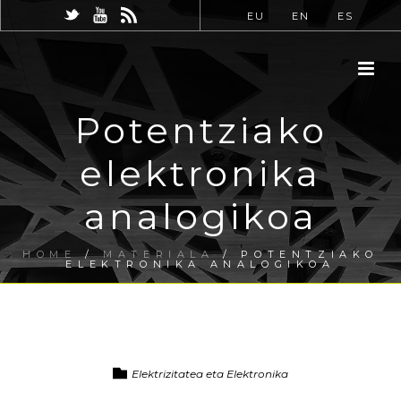
EU
EN
ES
Potentziako
elektronika
analogikoa
HOME
/
MATERIALA
/ POTENTZIAKO
ELEKTRONIKA ANALOGIKOA
Elektrizitatea eta Elektronika