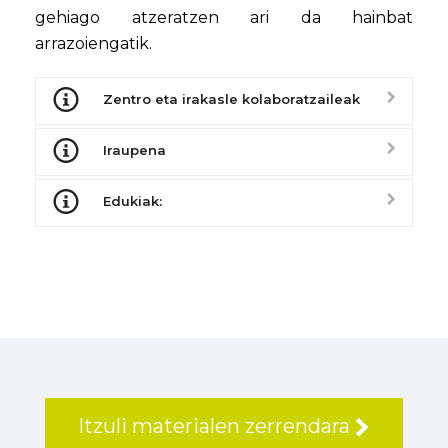
gehiago atzeratzen ari da hainbat
arrazoiengatik.
Zentro eta irakasle kolaboratzaileak
Iraupena
Edukiak:
Itzuli materialen zerrendara