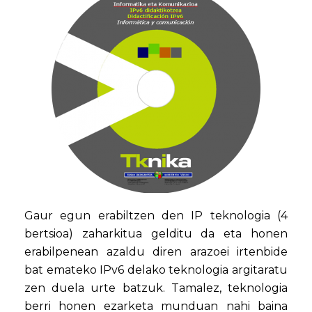
Gaur egun erabiltzen den IP teknologia (4
bertsioa) zaharkitua gelditu da eta honen
erabilpenean azaldu diren arazoei irtenbide
bat emateko IPv6 delako teknologia argitaratu
zen duela urte batzuk. Tamalez, teknologia
berri honen ezarketa munduan nahi baina