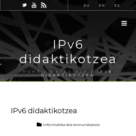
EU
EN
ES
IPv6
didaktikotzea
HOME
/
MATERIALA
/ IPV6
DIDAKTIKOTZEA
IPv6 didaktikotzea
Informatika eta komunikazioa