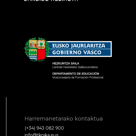
Harremanetarako kontaktua
(+34) 943 082 900
info@tknika.eus