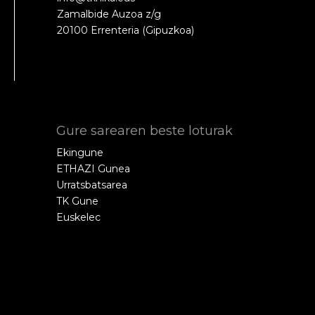
Zamalbide Auzoa z/g
20100 Errenteria (Gipuzkoa)
Gure sarearen beste loturak
Ekingune
ETHAZI Gunea
Urratsbatsarea
TK Gune
Euskelec