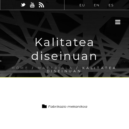
EU
EN
ES
Kalitatea
diseinuan
HOME
/
MATERIALA
/ KALITATEA
DISEINUAN
Fabrikazio mekanikoa