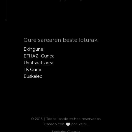
Gure sarearen beste loturak
Ekingune
ETHAZI Gunea
Urratsbatsarea
TK Gune
Euskelec
© 2016 | Todos los derechos reservados
Creado con
por
POM
.
Legezko Oharra