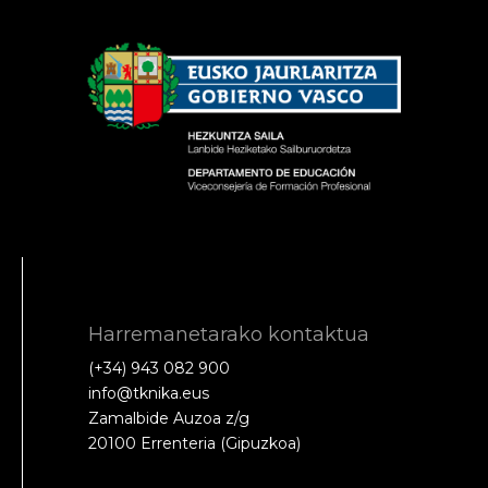
Harremanetarako kontaktua
(+34) 943 082 900
info@tknika.eus
Zamalbide Auzoa z/g
20100 Errenteria (Gipuzkoa)