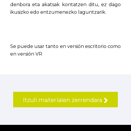
denbora eta akatsak kontatzen ditu, ez dago
ikusizko edo entzumenezko laguntzarik.
Se puede usar tanto en versión escritorio como
en versión VR
Itzuli materialen zerrendara