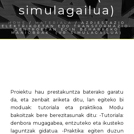
simulagailua)
HOME
/
MATERIALA
/ AZPIESTAZIO
ELEKTRIKOETAN EDO TRANSFORMAZIO-
ZENTROETAN EGIN BEHARREKO
MANIOBRAK. (VR SIMULAGAILUA)
Proiektu hau prestakuntza baterako garatu
da, eta zenbait ariketa ditu, lan egiteko bi
moduak: tutoriala eta praktikoa. Modu
bakoitzak bere berezitasunak ditu: -Tutoriala:
denbora mugagabea, entzuteko eta ikusteko
laguntzak gidatua. -Praktika: egiten duzun