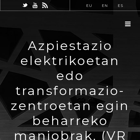
EU
EN
ES
Azpiestazio
elektrikoetan
edo
transformazio-
zentroetan egin
beharreko
maniobrak. (VR