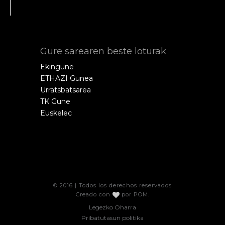
Gure sarearen beste loturak
Ekingune
ETHAZI Gunea
Urratsbatsarea
TK Gune
Euskelec
© 2016 | Todos los derechos reservados
Creado con
por
POM
.
Legezko Oharra
Pribatutasun politika