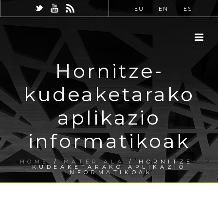
EU
EN
ES
Hornitze-
kudeaketarako
aplikazio
informatikoak
HOME
/
MATERIALA
/ HORNITZE-
KUDEAKETARAKO APLIKAZIO
INFORMATIKOAK