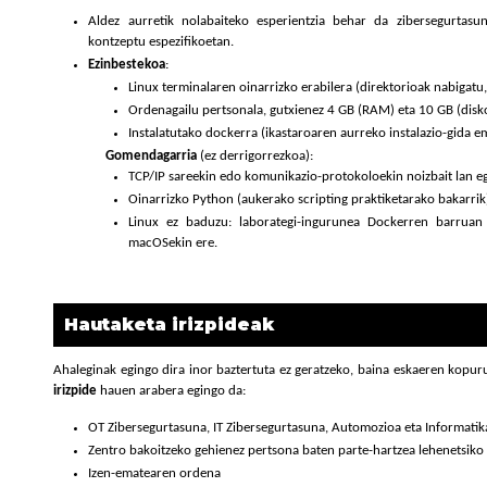
Aldez aurretik nolabaiteko esperientzia behar da zibersegurtasun
kontzeptu espezifikoetan.
Ezinbestekoa
:
Linux terminalaren oinarrizko erabilera (direktorioak nabigat
Ordenagailu pertsonala, gutxienez 4 GB (RAM) eta 10 GB (disko
Instalatutako dockerra (ikastaroaren aurreko instalazio-gida e
Gomendagarria
(ez derrigorrezkoa):
TCP/IP sareekin edo komunikazio-protokoloekin noizbait lan eg
Oinarrizko Python (aukerako scripting praktiketarako bakarrik
Linux ez baduzu: laborategi-ingurunea Dockerren barruan
macOSekin ere.
Hautaketa irizpideak
Ahaleginak egingo dira inor baztertuta ez geratzeko, baina eskaeren kopu
irizpide
hauen arabera egingo da:
OT Zibersegurtasuna, IT Zibersegurtasuna, Automozioa eta Informatik
Zentro bakoitzeko gehienez pertsona baten parte-hartzea lehenetsiko
Izen-ematearen ordena