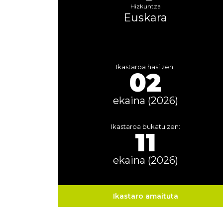
Hizkuntza
Euskara
Ikastaroa hasi zen:
02
ekaina (2026)
Ikastaroa bukatu zen:
11
ekaina (2026)
Ikastaro amaituta