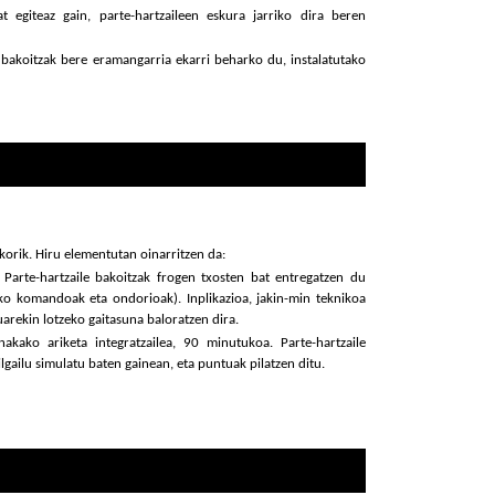
t egiteaz gain, parte-hartzaileen eskura jarriko dira beren
a bakoitzak bere eramangarria ekarri beharko du, instalatutako
korik. Hiru elementutan oinarritzen da:
 Parte-hartzaile bakoitzak frogen txosten bat entregatzen du
ako komandoak eta ondorioak). Inplikazioa, jakin-min teknikoa
arekin lotzeko gaitasuna baloratzen dira.
kako ariketa integratzailea, 90 minutukoa. Parte-hartzaile
lgailu simulatu baten gainean, eta puntuak pilatzen ditu.