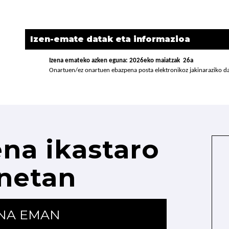
Izen-emate datak eta informazioa
Izena emateko azken eguna: 2026eko maiatzak 26a
Onartuen/ez onartuen ebazpena posta elektronikoz jakinaraziko 
na ikastaro
netan
ENA EMAN