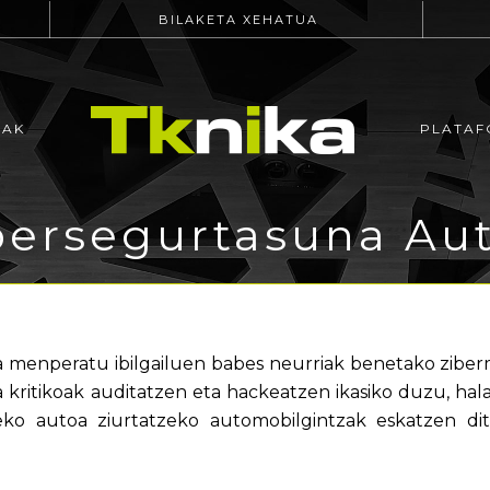
BILAKETA XEHATUA
EAK
PLATAF
ibersegurtasuna Au
eta menperatu ibilgailuen babes neurriak benetako zib
ma kritikoak auditatzen eta hackeatzen ikasiko duzu, hal
eko autoa ziurtatzeko automobilgintzak eskatzen di