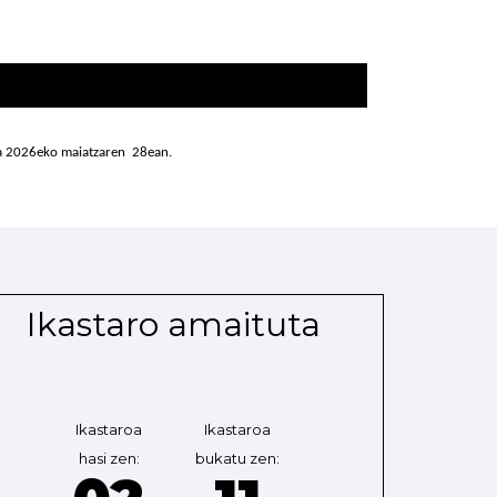
da 2026eko maiatzaren 28ean.
Ikastaro amaituta
Ikastaroa
Ikastaroa
hasi zen:
bukatu zen: