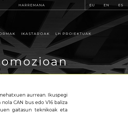
HARREMANA
EU
EN
ES
ORMAK
IKASTAROAK
LH PROIEKTUAK
tomozioan
ermehatxuen aurrean. Ikuspegi
a nola CAN bus edo V16 baliza
tuen gaitasun teknikoak eta