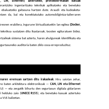
AN, LIN, Ethernet) aztertzeko, protokolo-mailan datuak
erantzizko ingeniaritzako teknikak aplikatzeko eta benetako
a ebaluatzeko gaitasuna hartzen dute. Araudi- eta kudeaketa-
antzen da, bai eta konektatutako automobilgintza-tailerraren
resnen erabilera, ingurune birtualizatuekin lan egitea
(Docker,
eknikoa sustatzen ditu ikastaroak, txosten egituratuen bidez.
tzaileak sistema bat aztertu, haren ahulguneak identifikatu eta
egurtasuneko auditoria baten ziklo osoa erreproduzituz.
sunaren eremuan sartzen ditu irakasleak
. Hiru saiotan zehar,
rno baten arkitektura elektronikoak —
CAN, LIN eta Ethernet
U) — eta zergatik bihurtu den segurtasun digitala gidariaren
i helduko zaio (
UNECE R155
), eta benetako kasuak aztertuko
a V16 balizetan.