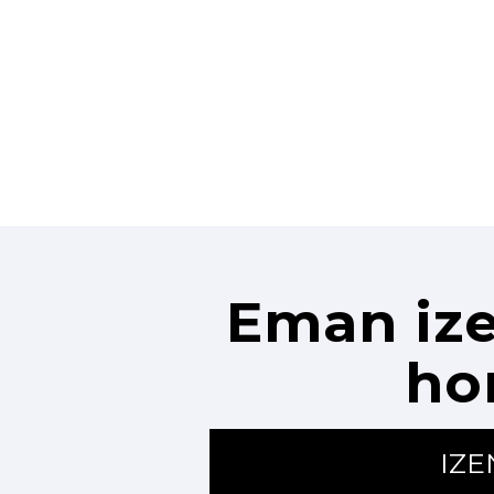
Eman ize
ho
IZ