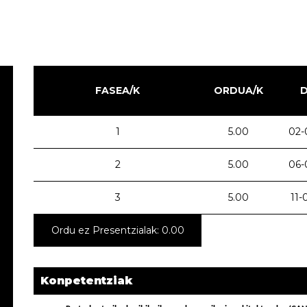
FASEA/K
ORDUA/K
1
5.00
02-
2
5.00
06-
3
5.00
11-
Ordu ez Presentzialak: 0.00
Konpetentziak