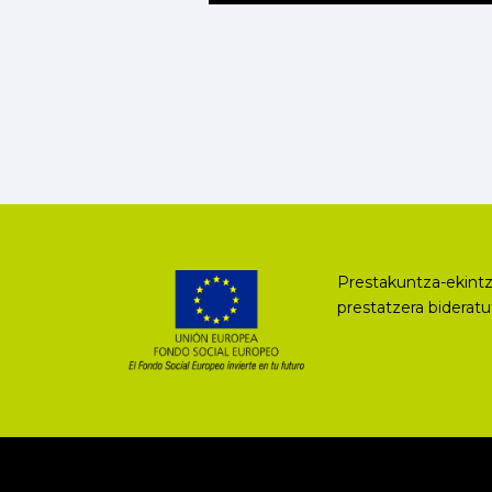
Prestakuntza-ekintz
prestatzera biderat