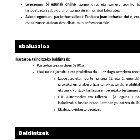
Lehenengo
bi egunak online
izango dira, eta sarrera teoriko ba
lanpostuetan zabaldu ahal izango diren hainbat laborategi.
Azken egunean, parte-hartzaileek Tknikara joan beharko dute
, et
eskakizunen atalean deskribatutako softwarearekin.
Ebaluazioa
Ikastaroa gainditzeko baldintzak:
Parte-hartzea orduen % 80an
Ebaluazioa jarraitua eta praktikoa da — ez dago azterketa teori
Laborategietan parte hartzea (1. eta 2. egunak)
praktikaren arabera (pantaila-kapturak, erabilit
eta aurkikuntzak lantegiaren benetako testuinguru
CTF Automotive eta tallerra— (3. eguna ) Bana
bakoitzak 4 faseko eraso-kate bat gauzatzen du ibi
Ebaluazio-inkesta betetzea
Baldintzak