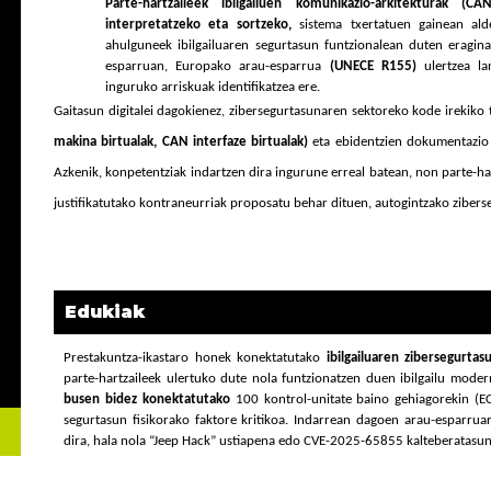
Parte-hartzaileek ibilgailuen komunikazio-arkitekturak (C
interpretatzeko eta sortzeko,
sistema txertatuen gainean ald
ahulguneek ibilgailuaren segurtasun funtzionalean duten eragin
esparruan, Europako arau-esparrua
(UNECE R155)
ulertzea l
inguruko arriskuak identifikatzea ere.
Gaitasun digitalei dagokienez, zibersegurtasunaren sektoreko kode irekiko t
makina birtualak, CAN interfaze birtualak)
eta ebidentzien dokumentazio t
Azkenik, konpetentziak indartzen dira ingurune erreal batean, non parte-har
justifikatutako kontraneurriak proposatu behar dituen, autogintzako zibers
Edukiak
Prestakuntza-ikastaro honek konektatutako
ibilgailuaren zibersegurta
parte-hartzaileek ulertuko dute nola funtzionatzen duen ibilgailu mode
busen bidez konektatutako
100 kontrol-unitate baino gehiagorekin (EC
segurtasun fisikorako faktore kritikoa. Indarrean dagoen arau-esparruar
dira, hala nola “Jeep Hack” ustiapena edo CVE-2025-65855 kalteberatasun