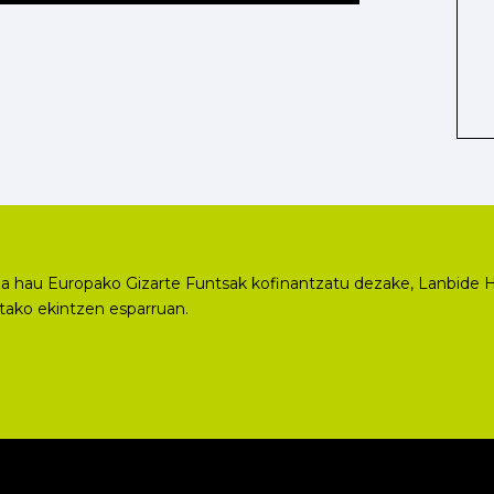
a hau Europako Gizarte Funtsak kofinantzatu dezake, Lanbide H
utako ekintzen esparruan.