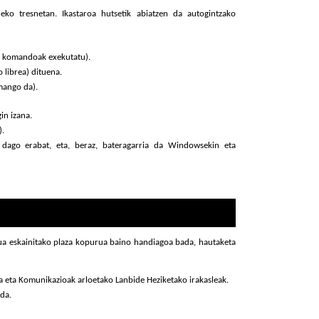
eko tresnetan. Ikastaroa hutsetik abiatzen da autogintzako
u, komandoak exekutatu).
 librea) dituena.
mango da).
in izana.
).
 dago erabat, eta, beraz, bateragarria da Windowsekin eta
rua eskainitako plaza kopurua baino handiagoa bada, hautaketa
a eta Komunikazioak arloetako Lanbide Heziketako irakasleak.
 da.