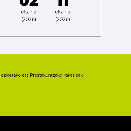
02
11
ekaina
ekaina
(2026)
(2026)
eziketako eta Prestakuntzako irakasleak