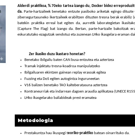
Alderdi praktikoa, % 70eko tartea izango du, Docker bidez erreproduzi
da.
Parte-hartzaileek benetako entzute pasiboko ariketak egingo dituzte
zibersegurtasuneko ikertzaileek erabiltzen dituzten tresna berak erabiliz (
batekin praktika erreal bat egiten da, aurretik laborategietan ikasita
(Capture The Flag) bat izango da. Bertan, parte-hartzaile bakoitzak er
eskuratutako ezagutzak sendotuz eta zuzenean LHko ikasgelara eraman dai
Zer ikasiko duzu ikastaro honetan?
Benetako ibilgailu baten CAN busa entzutea eta aztertzea
Tramak injektatu tresna-koadroa manipulatzeko
Ibilgailuaren ekintzen gainean replay erasoak egitea
Fuzzing eta DoS egiten autogintza inguruneetan
V16 balizen benetako TAO kalteberatasuna aztertzea
Kontraneurriak eta indarrean dagoen araudia aplikatzea (UNECE R155
LHko ikasgelarako baliabideak prest eramatea
Metodologia
Prestakuntza hau ikuspegi t
eoriko-praktiko
batean oinarrituko da.