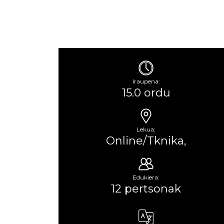
Iraupena:
15.0 ordu
Lekua:
Online/Tknika,
Edukiera:
12 pertsonak