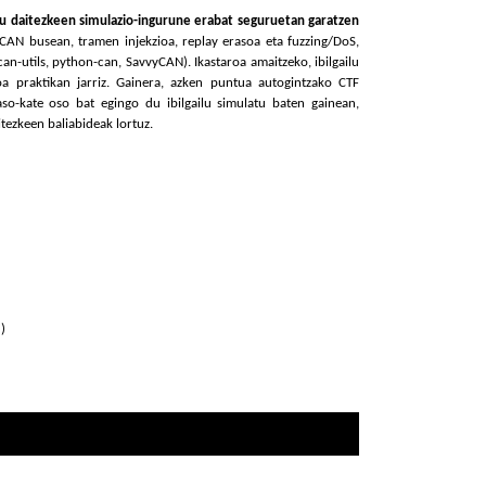
tu daitezkeen simulazio-ingurune erabat seguruetan garatzen
 CAN busean, tramen injekzioa, replay erasoa eta fuzzing/DoS,
can-utils, python-can, SavvyCAN). Ikastaroa amaitzeko, ibilgailu
koa praktikan jarriz. Gainera, azken puntua autogintzako CTF
aso-kate oso bat egingo du ibilgailu simulatu baten gainean,
tezkeen baliabideak lortuz.
)