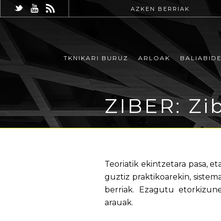
AZKEN BERRIAK
TKNIKARI BURUZ
ARLOAK
BALIABID
ZIBER: Z
Teoriatik ekintzetara pasa, 
guztiz praktikoarekin, siste
berriak. Ezagutu etorkizun
arauak.