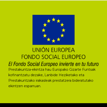
Prestakuntza-ekintza hau Europako Gizarte Funtsak
kofinantzatu dezake, Lanbide Heziketako eta
Prestakuntzako irakasleak prestatzera bideratutako
ekintzen esparruan.