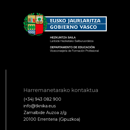
Harremanetarako kontaktua
(+34) 943 082 900
info@tknika.eus
Zamalbide Auzoa z/g
20100 Errenteria (Gipuzkoa)