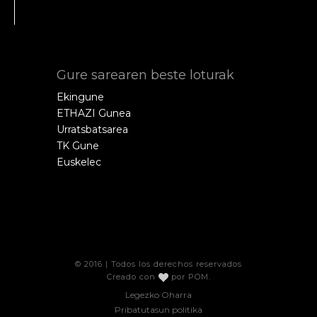
Gure sarearen beste loturak
Ekingune
ETHAZI Gunea
Urratsbatsarea
TK Gune
Euskelec
© 2016 | Todos los derechos reservados
Creado con
por
POM
.
Legezko Oharra
Pribatutasun politika