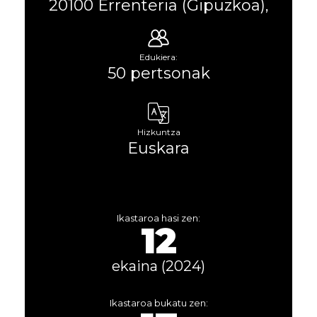
20100 Errenteria (Gipuzkoa),
Edukiera:
50 pertsonak
Hizkuntza
Euskara
Ikastaroa hasi zen:
12
ekaina (2024)
Ikastaroa bukatu zen: