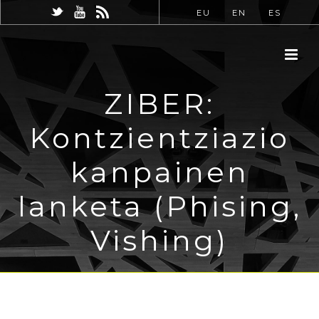
EU
EN
ES
ZIBER:
Kontzientziazio
kanpainen
lanketa (Phising,
Vishing)