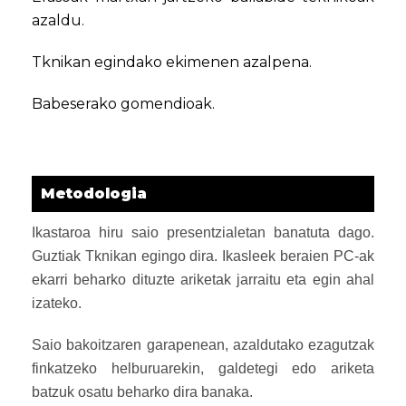
azaldu.
Tknikan egindako ekimenen azalpena.
Babeserako gomendioak.
Metodologia
Ikastaroa hiru saio presentzialetan banatuta dago.
Guztiak Tknikan egingo dira. Ikasleek beraien PC-ak
ekarri beharko dituzte ariketak jarraitu eta egin ahal
izateko.
Saio bakoitzaren garapenean, azaldutako ezagutzak
finkatzeko helburuarekin, galdetegi edo ariketa
batzuk osatu beharko dira banaka.