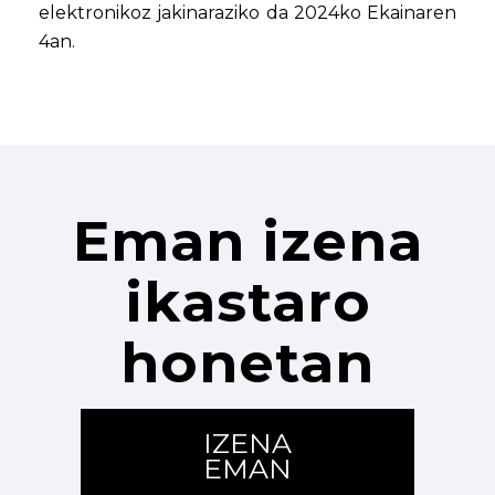
elektronikoz jakinaraziko da 2024ko Ekainaren
4an.
Eman izena
ikastaro
honetan
IZENA
EMAN