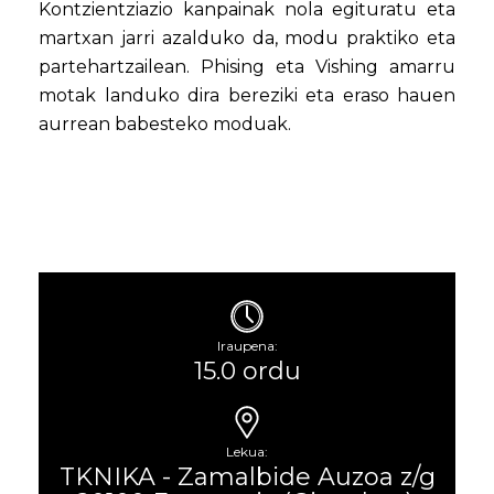
Kontzientziazio kanpainak nola egituratu eta
martxan jarri azalduko da, modu praktiko eta
partehartzailean. Phising eta Vishing amarru
motak landuko dira bereziki eta eraso hauen
aurrean babesteko moduak.
Iraupena:
15.0 ordu
Lekua:
TKNIKA - Zamalbide Auzoa z/g