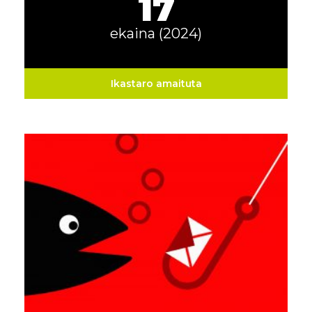
17
ekaina (2024)
Ikastaro amaituta