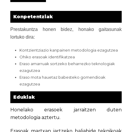
Konpetentziak
Prestakuntza honen bidez, honako gaitasunak
lortuko dira:
Kontzientziazio kanpainen metodologia ezagutzea
Ohiko erasoak identifikatzea
Eraso amarruak sortzeko beharrezko teknologiak
ezagutzea
Eraso mota hauetaz babesteko gomendioak
ezagutzea
Edukiak
Honelako erasoek jarraitzen duten
metodologia aztertu.
Erasoak martxan jartzeko baliabide teknikoak