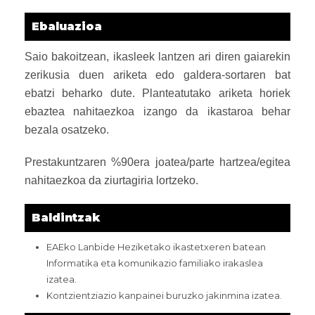
Ebaluazioa
Saio bakoitzean, ikasleek lantzen ari diren gaiarekin
zerikusia duen ariketa edo galdera-sortaren bat
ebatzi beharko dute. Planteatutako ariketa horiek
ebaztea nahitaezkoa izango da ikastaroa behar
bezala osatzeko.
Prestakuntzaren %90era joatea/parte hartzea/egitea
nahitaezkoa da ziurtagiria lortzeko.
Baldintzak
EAEko Lanbide Heziketako ikastetxeren batean
Informatika eta komunikazio familiako irakaslea
izatea.
Kontzientziazio kanpainei buruzko jakinmina izatea.