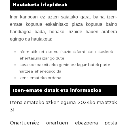
Hautaketa irizpideak
Inor kanpoan ez uzten saiatuko gara, baina izen-
emate kopurua eskainitako plaza kopurua baino
handiagoa bada, honako irizpide hauen arabera
egingo da hautaketa:
Informatika eta komunikazioak familiako irakasleek
lehentasuna izango dute
Ikastetxe bakoitzeko gehienez lagun batek parte
hartzea lehenetsiko da
Izena emateko ordena
Izen-emate datak eta informazioa
Izena emateko azken eguna: 2024ko maiatzak
31
Onartuen/ez onartuen ebazpena posta