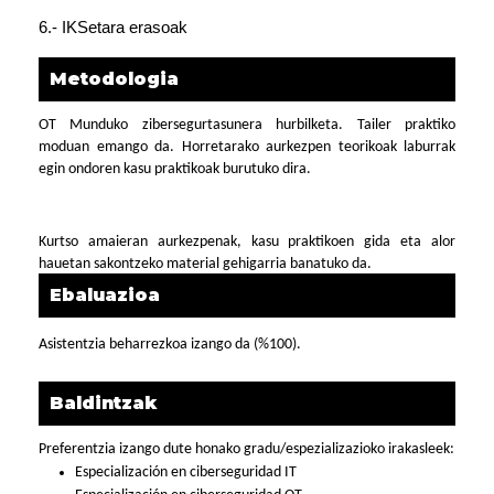
6.- IKSetara erasoak
Metodologia
OT Munduko zibersegurtasunera hurbilketa. Tailer praktiko
moduan emango da. Horretarako aurkezpen teorikoak laburrak
egin ondoren kasu praktikoak burutuko dira.
Kurtso amaieran aurkezpenak, kasu praktikoen gida eta alor
hauetan sakontzeko material gehigarria banatuko da.
Ebaluazioa
Asistentzia beharrezkoa izango da (%100).
Baldintzak
Preferentzia izango dute honako gradu/espezializazioko irakasleek:
Especialización en ciberseguridad IT