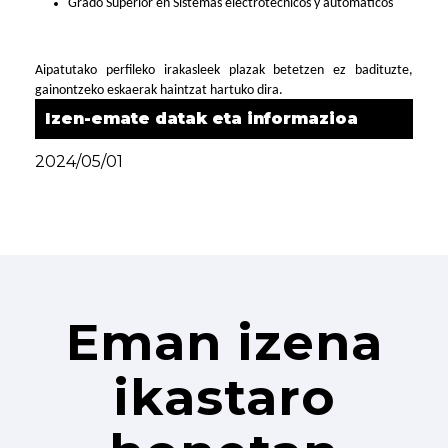
Grado Superior en Sistemas electrotécnicos y automáticos
Aipatutako perfileko irakasleek plazak betetzen ez badituzte,
gainontzeko eskaerak haintzat hartuko dira.
Izen-emate datak eta informazioa
2024/05/01
Eman izena
ikastaro