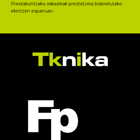
Prestakuntzako irakasleak prestatzera bideratutako
ekintzen esparruan.