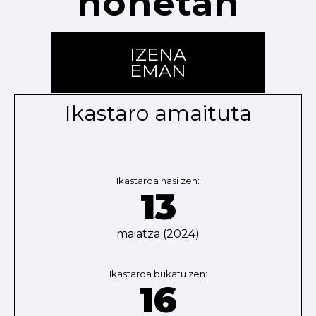
honetan
IZENA
EMAN
Ikastaro amaituta
Ikastaroa hasi zen:
13
maiatza (2024)
Ikastaroa bukatu zen:
16