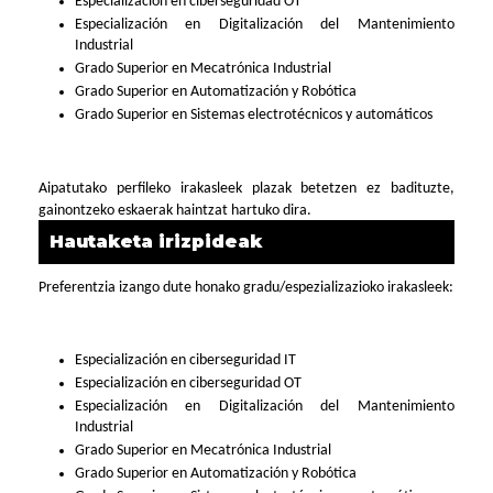
Especialización en ciberseguridad OT
Especialización en Digitalización del Mantenimiento
Industrial
Grado Superior en Mecatrónica Industrial
Grado Superior en Automatización y Robótica
Grado Superior en Sistemas electrotécnicos y automáticos
Aipatutako perfileko irakasleek plazak betetzen ez badituzte,
gainontzeko eskaerak haintzat hartuko dira.
Hautaketa irizpideak
Preferentzia izango dute honako gradu/espezializazioko irakasleek:
Especialización en ciberseguridad IT
Especialización en ciberseguridad OT
Especialización en Digitalización del Mantenimiento
Industrial
Grado Superior en Mecatrónica Industrial
Grado Superior en Automatización y Robótica