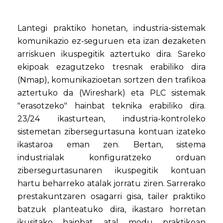
Lantegi praktiko honetan, industria-sistemak
komunikazio ez-seguruen eta izan dezaketen
arriskuen ikuspegitik aztertuko dira. Sareko
ekipoak ezagutzeko tresnak erabiliko dira
(Nmap), komunikazioetan sortzen den trafikoa
aztertuko da (Wireshark) eta PLC sistemak
"erasotzeko" hainbat teknika erabiliko dira.
23/24 ikasturtean, industria-kontroleko
sistemetan zibersegurtasuna kontuan izateko
ikastaroa eman zen. Bertan, sistema
industrialak konfiguratzeko orduan
zibersegurtasunaren ikuspegitik kontuan
hartu beharreko atalak jorratu ziren. Sarrerako
prestakuntzaren osagarri gisa, tailer praktiko
batzuk planteatuko dira, ikastaro horretan
ikusitako hainbat atal modu praktikoan