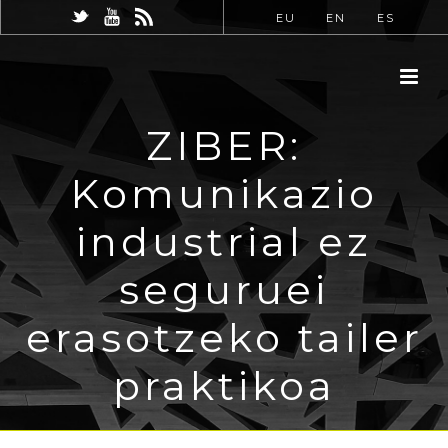
EU
EN
ES
ZIBER:
Komunikazio
industrial ez
seguruei
erasotzeko tailer
praktikoa