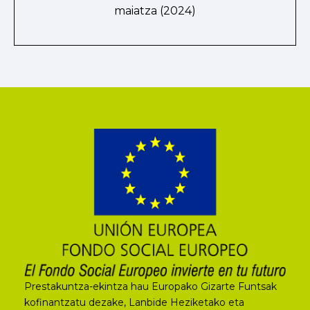
maiatza (2024)
Prestakuntza-ekintza hau Europako Gizarte Funtsak
kofinantzatu dezake, Lanbide Heziketako eta