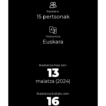
Edukiera:
15 pertsonak
Hizkuntza
Euskara
Ikastaroa hasi zen:
13
maiatza (2024)
Ikastaroa bukatu zen:
16