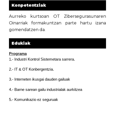
Konpetentziak
Aurreko kurtsoan OT Zibersegurasunaren
Oinarriak formakuntzan parte hartu izana
gomendatzen da.
Edukiak
Programa
1.- Industri Kontrol Sistemetara sarrera.
2.- IT & OT Konbergentzia.
3.- Interneten ikusgai dauden gailuak
4.- Barne sarean gailu industrialak aurkitzea
5.- Komunikazio ez seguruak