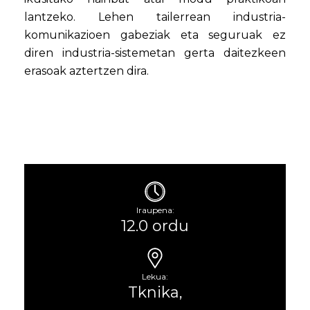
lantzeko. Lehen tailerrean industria-
komunikazioen gabeziak eta seguruak ez
diren industria-sistemetan gerta daitezkeen
erasoak aztertzen dira.
Iraupena:
12.0 ordu
Lekua:
Tknika,