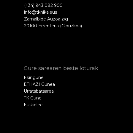
(+34) 943 082 900
info@tknika.eus
Zamalbide Auzoa z/g
20100 Errenteria (Gipuzkoa)
Gure sarearen beste loturak
Ekingune
ETHAZI Gunea
Urratsbatsarea
TK Gune
Euskelec