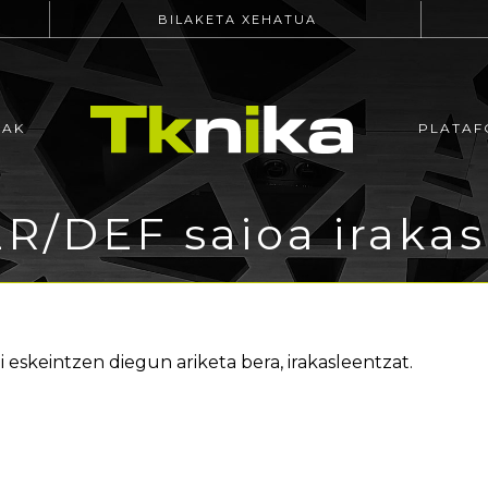
BILAKETA XEHATUA
EAK
PLATAF
ER/DEF saioa irakas
i eskeintzen diegun ariketa bera, irakasleentzat.