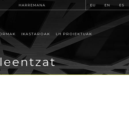
HARREMANA
EU
EN
ES
ORMAK
IKASTAROAK
LH PROIEKTUAK
leentzat