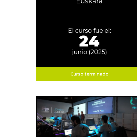
Euskara
El curso fue el:
24
junio (2025)
Curso terminado