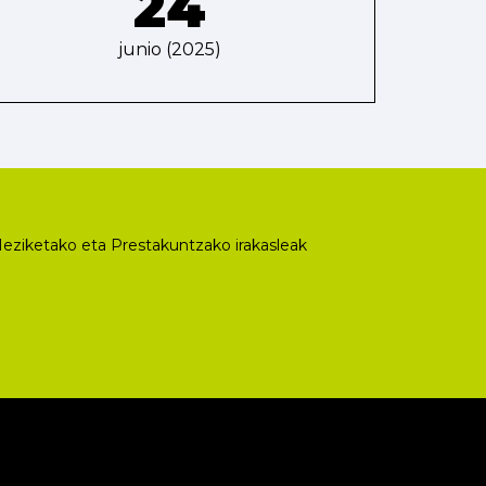
24
junio (2025)
eziketako eta Prestakuntzako irakasleak