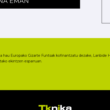
ENA EMAN
a hau Europako Gizarte Funtsak kofinantzatu dezake, Lanbide H
utako ekintzen esparruan.