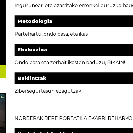
Inguruneari eta ezarritako erronkei buruzko hau
Metodologia
Partehartu, ondo pasa, eta ikasi.
Ebaluazioa
Ondo pasa eta zerbait ikasten baduzu, BIKAIN!
Baldintzak
Zibersegurtasun ezagutzak.
NORBERAK BERE PORTATILA EKARRI BEHARKO