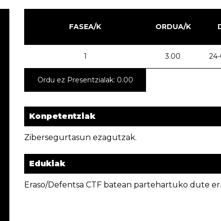
FASEA/K
ORDUA/K
1
3.00
24-
Ordu ez Presentzialak: 0.00
Konpetentziak
Zibersegurtasun ezagutzak.
Edukiak
Eraso/Defentsa CTF batean partehartuko dute er