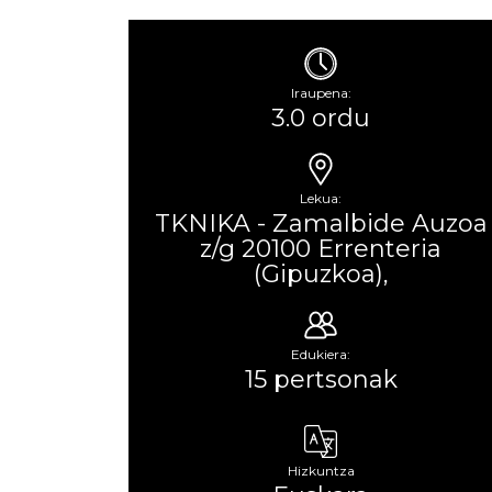
Iraupena:
3.0 ordu
Lekua:
TKNIKA - Zamalbide Auzoa
z/g 20100 Errenteria
(Gipuzkoa),
Edukiera:
15 pertsonak
Hizkuntza