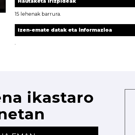
Hautaketa irizpideak
15 lehenak barrura.
Izen-emate datak eta informazioa
.
na ikastaro
netan