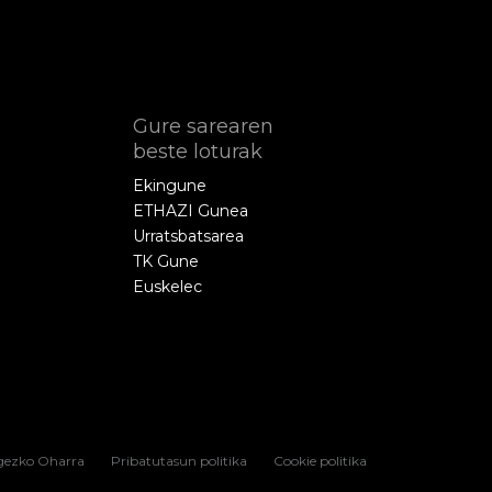
Gure sarearen
beste loturak
Ekingune
ETHAZI Gunea
Urratsbatsarea
TK Gune
Euskelec
gezko Oharra
Pribatutasun politika
Cookie politika