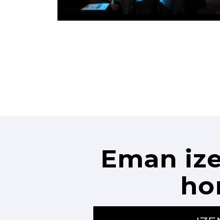
Eman ize
ho