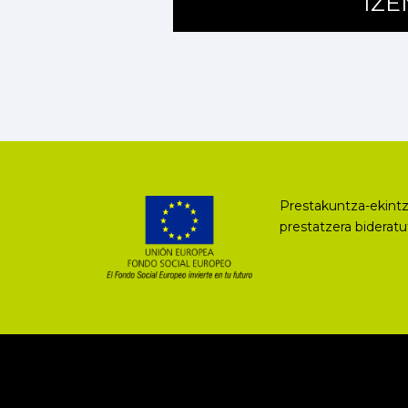
IZ
Prestakuntza-ekintz
prestatzera biderat