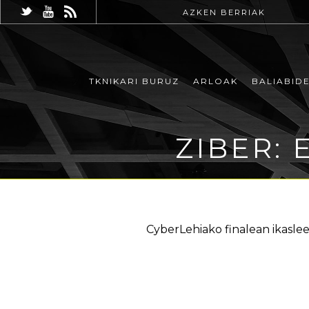
AZKEN BERRIAK
TKNIKARI BURUZ
ARLOAK
BALIABID
ZIBER: 
CyberLehiako finalean ikaslee