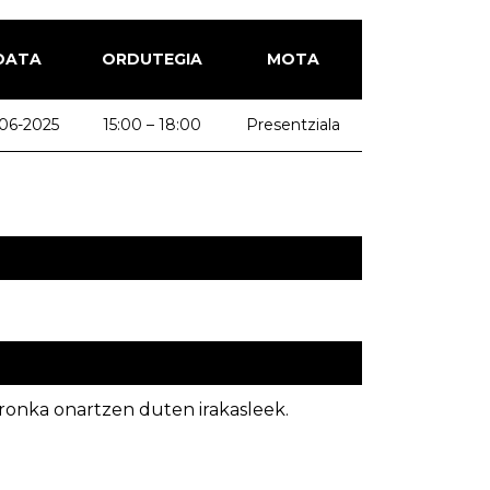
DATA
ORDUTEGIA
MOTA
06-2025
15:00 – 18:00
Presentziala
ronka onartzen duten irakasleek.