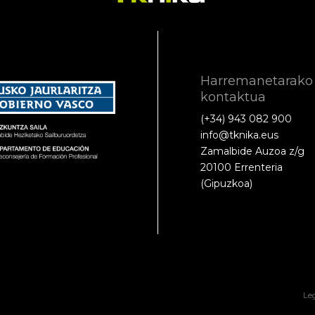
Harremanetarako
kontaktua
(+34) 943 082 900
info@tknika.eus
Zamalbide Auzoa z/g
20100 Errenteria
(Gipuzkoa)
Le