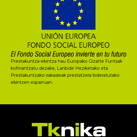
Prestakuntza-ekintza hau Europako Gizarte Funtsak
kofinantzatu dezake, Lanbide Heziketako eta
Prestakuntzako irakasleak prestatzera bideratutako
ekintzen esparruan.