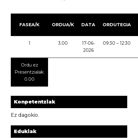
FASEA/K
ORDUA/K
DATA
ORDUTEGIA
1
3.00
17-06-
09:30 – 12:30
2026
Ordu ez
Presentzialak:
0.00
Konpetentziak
Ez dagokio.
Edukiak