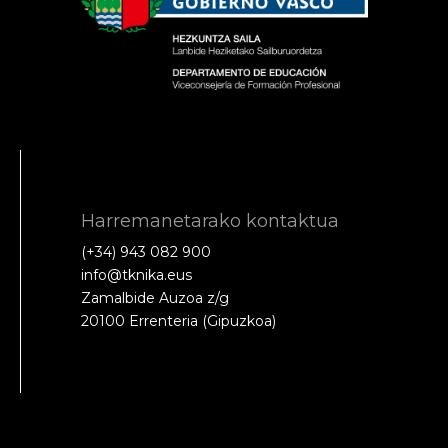
Harremanetarako kontaktua
(+34) 943 082 900
info@tknika.eus
Zamalbide Auzoa z/g
20100 Errenteria (Gipuzkoa)