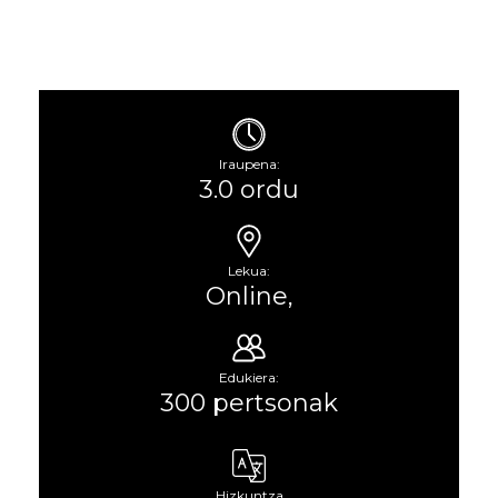
Iraupena:
3.0 ordu
Lekua:
Online,
Edukiera:
300 pertsonak
Hizkuntza