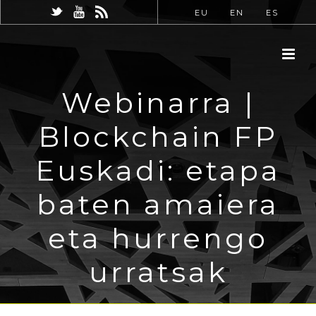
EU
EN
ES
Webinarra |
Blockchain FP
Euskadi: etapa
baten amaiera
eta hurrengo
urratsak