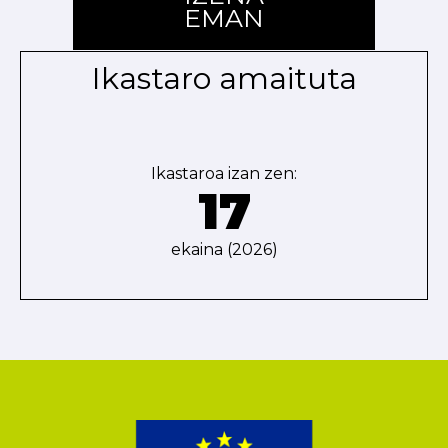
EMAN
Ikastaro amaituta
Ikastaroa izan zen:
17
ekaina (2026)