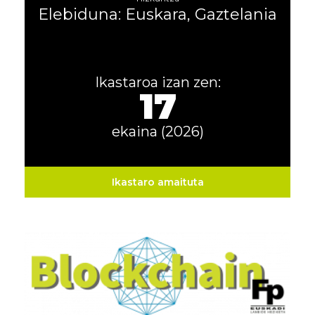
Elebiduna: Euskara, Gaztelania
Ikastaroa izan zen:
17
ekaina (2026)
Ikastaro amaituta