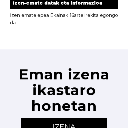
Izen-emate datak eta informazioa
Izen emate epea Ekainak 16arte irekita egongo
da.
Eman izena
ikastaro
honetan
IZENA