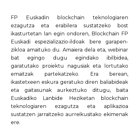
FP Euskadin blockchain teknologiaren
ezagutza eta erabilera sustatzeko bost
ikasturtetan lan egin ondoren, Blockchain FP
Euskadi espezializazio-ildoak bere garapen-
zikloa amaituko du. Amaiera dela eta, webinar
bat egingo dugu egindako ibilbidea,
garatutako proiektu nagusiak eta lortutako
emaitzak partekatzeko. Era berean,
ikastetxeen eskura geratuko diren baliabideak
eta gaitasunak aurkeztuko ditugu, baita
Euskadiko Lanbide Heziketan blockchain
teknologiaren ezagutza eta aplikazioa
sustatzen jarraitzeko aurreikusitako ekimenak
ere.