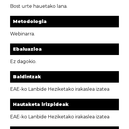
Bost urte hauetako lana.
Metodologia
Webinarra.
Ebaluazioa
Ez dagokio.
Baldintzak
EAE-ko Lanbide Heziketako irakaslea izatea
Hautaketa irizpideak
EAE-ko Lanbide Heziketako irakaslea izatea