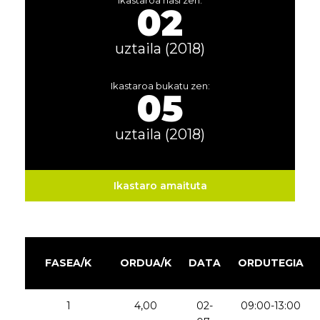
Ikastaroa hasi zen:
02
uztaila (2018)
Ikastaroa bukatu zen:
05
uztaila (2018)
Ikastaro amaituta
FASEA/K
ORDUA/K
DATA
ORDUTEGIA
1
4,00
02-
09:00-13:00