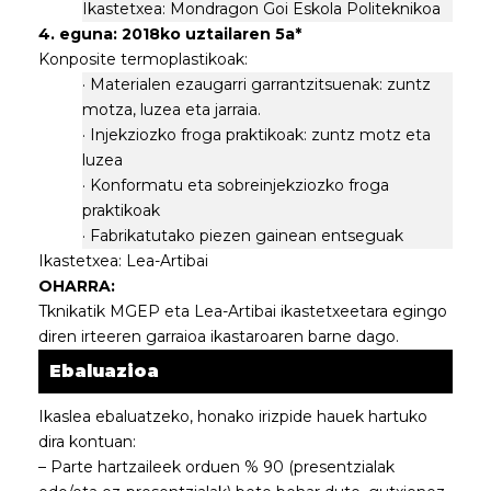
Ikastetxea: Mondragon Goi Eskola Politeknikoa
4. eguna: 2018ko uztailaren 5a*
Konposite termoplastikoak:
· Materialen ezaugarri garrantzitsuenak: zuntz
motza, luzea eta jarraia.
· Injekziozko froga praktikoak: zuntz motz eta
luzea
· Konformatu eta sobreinjekziozko froga
praktikoak
· Fabrikatutako piezen gainean entseguak
Ikastetxea: Lea-Artibai
OHARRA:
Tknikatik MGEP eta Lea-Artibai ikastetxeetara egingo
diren irteeren garraioa ikastaroaren barne dago.
Ebaluazioa
Ikaslea ebaluatzeko, honako irizpide hauek hartuko
dira kontuan:
– Parte hartzaileek orduen % 90 (presentzialak