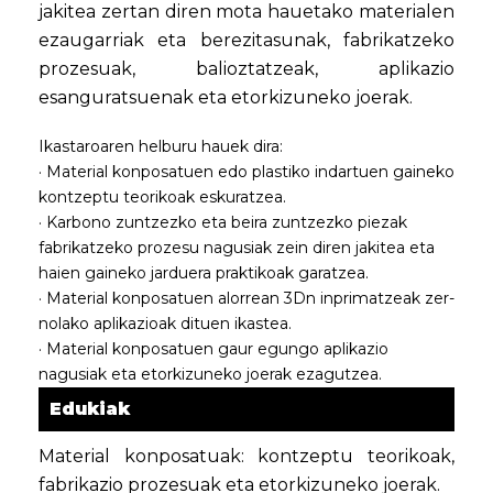
jakitea zertan diren mota hauetako materialen
ezaugarriak eta berezitasunak, fabrikatzeko
prozesuak, balioztatzeak, aplikazio
esanguratsuenak eta etorkizuneko joerak.
Ikastaroaren helburu hauek dira:
· Material konposatuen edo plastiko indartuen gaineko
kontzeptu teorikoak eskuratzea.
· Karbono zuntzezko eta beira zuntzezko piezak
fabrikatzeko prozesu nagusiak zein diren jakitea eta
haien gaineko jarduera praktikoak garatzea.
· Material konposatuen alorrean 3Dn inprimatzeak zer-
nolako aplikazioak dituen ikastea.
· Material konposatuen gaur egungo aplikazio
nagusiak eta etorkizuneko joerak ezagutzea.
Edukiak
Material konposatuak: kontzeptu teorikoak,
fabrikazio prozesuak eta etorkizuneko joerak.