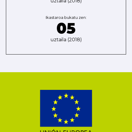
uztaila (2018)
Ikastaroa bukatu zen:
05
uztaila (2018)