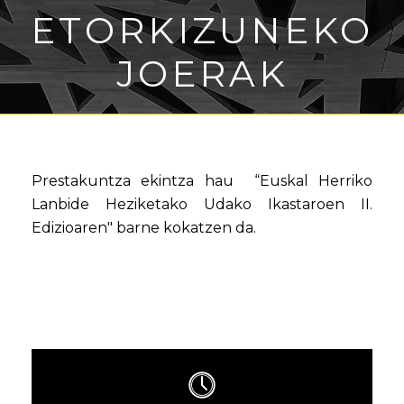
ETORKIZUNEKO
JOERAK
Prestakuntza ekintza hau “Euskal Herriko
Lanbide Heziketako Udako Ikastaroen II.
Edizioaren" barne kokatzen da.