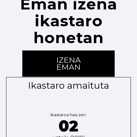
Eman izena
ikastaro
honetan
IZENA
EMAN
Ikastaro amaituta
Ikastaroa hasi zen:
02