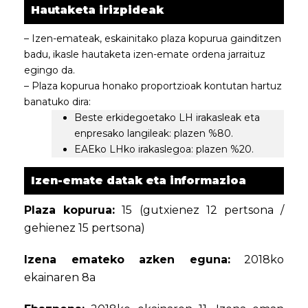
Hautaketa irizpideak
– Izen-emateak, eskainitako plaza kopurua gainditzen
badu, ikasle hautaketa izen-emate ordena jarraituz
egingo da.
– Plaza kopurua honako proportzioak kontutan hartuz
banatuko dira:
Beste erkidegoetako LH irakasleak eta
enpresako langileak: plazen %80.
EAEko LHko irakaslegoa: plazen %20.
Izen-emate datak eta informazioa
Plaza kopurua:
15 (gutxienez 12 pertsona /
gehienez 15 pertsona)
Izena emateko azken eguna:
2018ko
ekainaren 8a