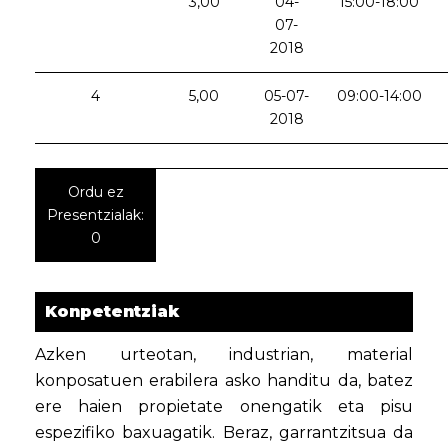
3,00
04-
15:00-18:00
07-
2018
4
5,00
05-07-
09:00-14:00
2018
Ordu ez
Presentzialak:
0
Konpetentziak
Azken urteotan, industrian, material
konposatuen erabilera asko handitu da, batez
ere haien propietate onengatik eta pisu
espezifiko baxuagatik. Beraz, garrantzitsua da