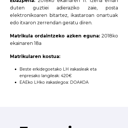
Ebazpena:
2018ko ekainaren 11. Izena eman
duten guztiei adieraziko zaie, posta
elektronikoaren bitartez, ikastaroan onartuak
edo itxaron zerrendan geratu diren.
Matrikula ordaintzeko azken eguna:
2018ko
ekainaren 18a
Matrikularen kostua:
Beste erkidegoetako LH irakasleak eta
enpresako langileak: 420€
EAEko LHko irakaslegoa: DOAKOA