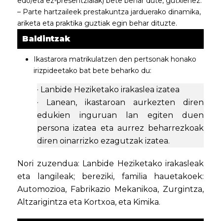
edo/eta ez-presentzialak) bete behar dute, gutxienez.
– Parte hartzaileek prestakuntza jarduerako dinamika,
ariketa eta praktika guztiak egin behar dituzte.
Baldintzak
Ikastarora matrikulatzen den pertsonak honako
irizpideetako bat bete beharko du:
· Lanbide Heziketako irakaslea izatea
· Lanean, ikastaroan aurkezten diren
edukien inguruan lan egiten duen
persona izatea eta aurrez beharrezkoak
diren oinarrizko ezagutzak izatea.
Nori zuzendua: Lanbide Heziketako irakasleak
eta langileak; bereziki, familia hauetakoek:
Automozioa, Fabrikazio Mekanikoa, Zurgintza,
Altzarigintza eta Kortxoa, eta Kimika.