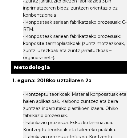
· Zuntz jarraituzko piezen fabrikazioa 3Dn
inprimatzearen bidez: zuntzen orientazio ez
konbentzionala
· Konpositeak seriean fabrikatzeko prozesuak: C-
RTM.
· Konpositeak seriean fabrikatzeko prozesuak:
konposite termoplastikoak (zuntz motzezkoak,
zuntz luzezkoak eta zuntz jarraituzkoak –
organosheet–).
Metodologia
1. eguna: 2018ko uztailaren 2a
· Kontzeptu teorikoak: Material konposatuak eta
haien aplikazioak. Karbono zuntzez eta beira
zuntzez indartutako plastikoen izaera. Ohiko
fabrikazio prozesuak.
· Fabrikazio prozesua: Eskuzko laminazioa.
Kontzeptu teorikoak eta tailerreko praktika.
· Fabrikazio prozesua: Infusioa. Kontzeptu