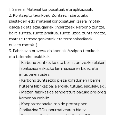
1. Sarrera. Material konposatuak eta aplikazioak.
2. Kontzeptu teorikoak: Zuntzez indartutako
plastikoen edo material konposatuen izaera: motak,
osagaiak eta ezaugarriak (indartzeak, karbono zuntza,
beira zuntza, zuntz jarraitua, zuntz luzea, zuntz motza,
matrize termoegonkorrak eta termoplastikoak,
nukleo motak…).
3. Fabrikazio prozesu ohikoenak. Azalpen teorikoak
eta tailerreko praktikak.
· Karbono zuntzezko eta beira zuntzezko plaken
fabrikazioa eskuzko laminazioaren bidez eta
infusioaren bidez.
· Karbono zuntzezko pieza kofadunen ( barne
hutsen) fabrikazioa; aleroiak, tutuak, eskulekuak…
· Piezen fabrikazioa tenperatura baxuko pre-preg
karbonoa erabiliz.
· Konpositeetarako molde prototipoen
fabrikazioa 3Dn inprimatzearen bidez.