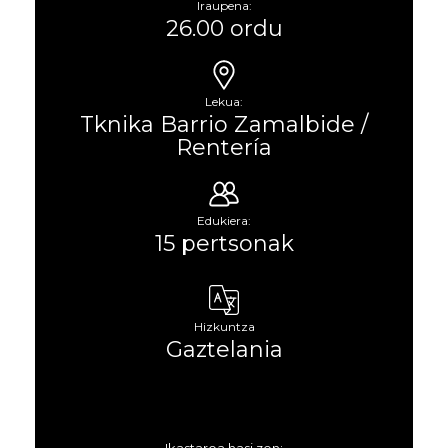
Iraupena:
26.00 ordu
Lekua:
Tknika Barrio Zamalbide /
Rentería
Edukiera:
15 pertsonak
Hizkuntza
Gaztelania