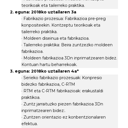
teorikoak eta tailerreko praktika.
2. eguna: 2018ko uztailaren 3a
· Fabrikazio prozesua: Fabrikazioa pre-preg
konpositeekin. Kontzeptu teorikoak eta
tailerreko praktika.
· Moldeen diseinua eta fabrikazioa.
· Tailerreko praktika: Beira zuntzezko moldeen
fabrikazioa.
· Moldeen fabrikazioa 3Dn inprimatzearen bidez.
Kontuan hartu beharrekoak.
3. eguna: 2018ko uztailaren 4a*
· Serieko fabrikazio prozesuak: Konpresio
bidezko fabrikazioa, C-RTM
· RTM eta C-RTM fabrikazioak: erakustaldi
praktikoa.
· Zuntz jarraituzko piezen fabrikazioa 3Dn
inprimatzearen bidez:.
· Zuntzen orientazio ez konbentzionalaren
efektua.