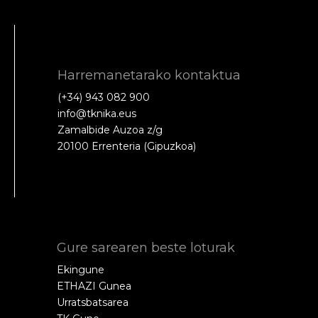
Harremanetarako kontaktua
(+34) 943 082 900
info@tknika.eus
Zamalbide Auzoa z/g
20100 Errenteria (Gipuzkoa)
Gure sarearen beste loturak
Ekingune
ETHAZI Gunea
Urratsbatsarea