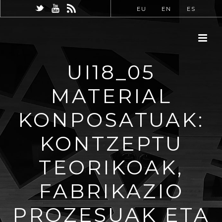
EU
EN
ES
UI18_05
MATERIAL
KONPOSATUAK:
KONTZEPTU
TEORIKOAK,
FABRIKAZIO
PROZESUAK ETA