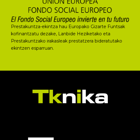
Prestakuntza-ekintza hau Europako Gizarte Funtsak
kofinantzatu dezake, Lanbide Heziketako eta
Prestakuntzako irakasleak prestatzera bideratutako
ekintzen esparruan.