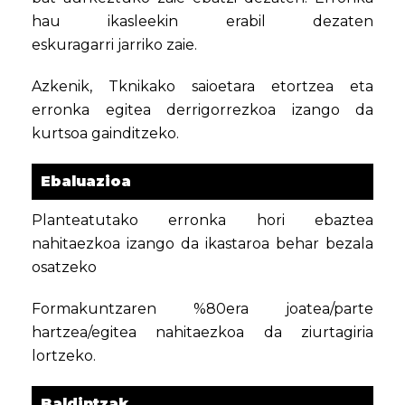
hau ikasleekin erabil dezaten
eskuragarri jarriko zaie.
Azkenik, Tknikako saioetara etortzea eta
erronka egitea derrigorrezkoa izango da
kurtsoa gainditzeko.
Ebaluazioa
Planteatutako erronka hori ebaztea
nahitaezkoa izango da ikastaroa behar bezala
osatzeko
Formakuntzaren %80era joatea/parte
hartzea/egitea nahitaezkoa da ziurtagiria
lortzeko.
Baldintzak