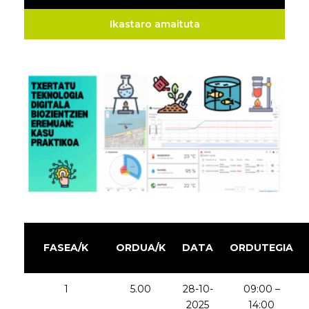
Ikastaro amaituta
FASEA/K
ORDUA/K
DATA
ORDUTEGIA
1
5.00
28-10-
09:00 –
2025
14:00