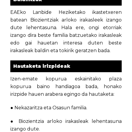
EAEko Lanbide Heziketako ikastetxeren
batean Biozientziak arloko irakasleek izango
dute lehentasuna. Hala ere, ongi etorriak
izango dira beste familia batzuetako irakasleak
edo gai hauetan interesa duten beste
irakasleak baldin eta tokirik geratzen bada.
Hautaketa irizpideak
Izen-emate kopurua eskainitako plaza
kopurua baino handiagoa bada, honako
irizpide hauen arabera egingo da hautaketa:
● Nekazaritza eta Osasun familia.
● Biozientzia arloko irakasleak lehentasuna
izango dute.