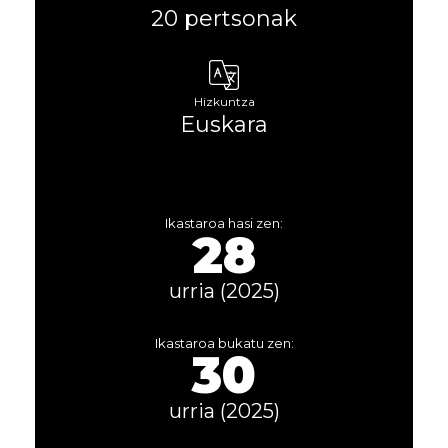
20 pertsonak
Hizkuntza
Euskara
Ikastaroa hasi zen:
28
urria (2025)
Ikastaroa bukatu zen:
30
urria (2025)