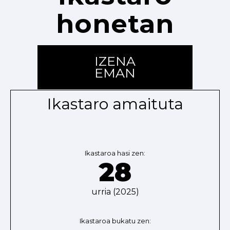
honetan
IZENA
EMAN
Ikastaro amaituta
Ikastaroa hasi zen:
28
urria (2025)
Ikastaroa bukatu zen: