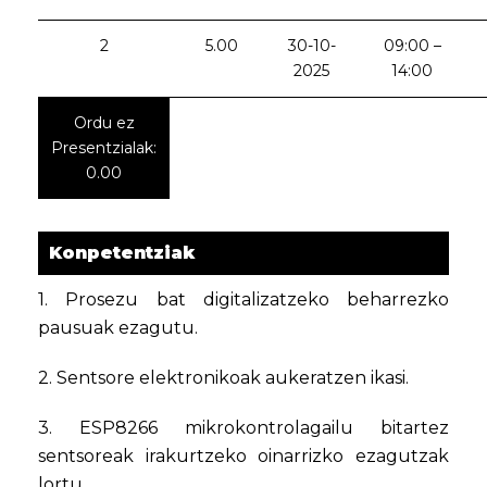
2
5.00
30-10-
09:00 –
2025
14:00
Ordu ez
Presentzialak:
0.00
Konpetentziak
1. Prosezu bat digitalizatzeko beharrezko
pausuak ezagutu.
2. Sentsore elektronikoak aukeratzen ikasi.
3. ESP8266 mikrokontrolagailu bitartez
sentsoreak irakurtzeko oinarrizko ezagutzak
lortu.