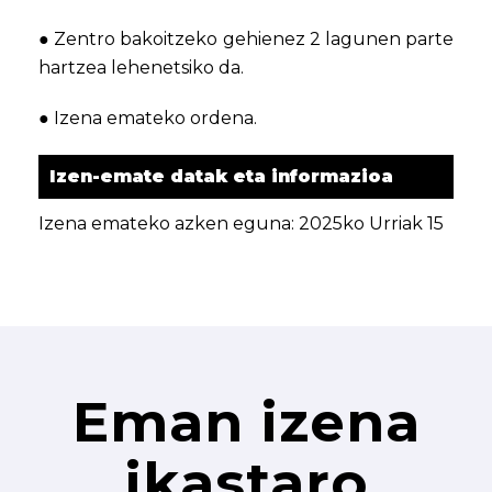
● Zentro bakoitzeko gehienez 2 lagunen parte
hartzea lehenetsiko da.
● Izena emateko ordena.
Izen-emate datak eta informazioa
Izena emateko azken eguna: 2025ko Urriak 15
Eman izena
ikastaro