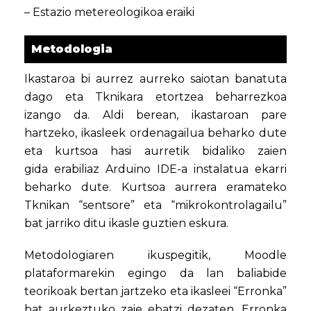
– Estazio metereologikoa eraiki
Metodologia
Ikastaroa bi aurrez aurreko saiotan banatuta
dago eta Tknikara etortzea beharrezkoa
izango da. Aldi berean, ikastaroan pare
hartzeko, ikasleek ordenagailua beharko dute
eta kurtsoa hasi aurretik bidaliko zaien
gida erabiliaz Arduino IDE-a instalatua ekarri
beharko dute. Kurtsoa aurrera eramateko
Tknikan “sentsore” eta “mikrokontrolagailu”
bat jarriko ditu ikasle guztien eskura.
Metodologiaren ikuspegitik, Moodle
plataformarekin egingo da lan baliabide
teorikoak bertan jartzeko eta ikasleei “Erronka”
bat aurkeztuko zaie ebatzi dezaten. Erronka