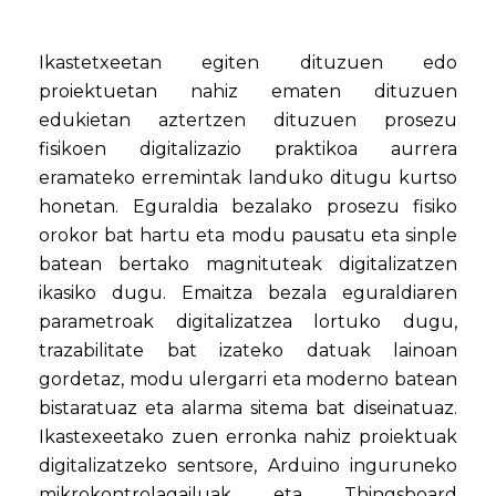
Ikastetxeetan egiten dituzuen edo
proiektuetan nahiz ematen dituzuen
edukietan aztertzen dituzuen prosezu
fisikoen digitalizazio praktikoa aurrera
eramateko erremintak landuko ditugu kurtso
honetan. Eguraldia bezalako prosezu fisiko
orokor bat hartu eta modu pausatu eta sinple
batean bertako magnituteak digitalizatzen
ikasiko dugu. Emaitza bezala eguraldiaren
parametroak digitalizatzea lortuko dugu,
trazabilitate bat izateko datuak lainoan
gordetaz, modu ulergarri eta moderno batean
bistaratuaz eta alarma sitema bat diseinatuaz.
Ikastexeetako zuen erronka nahiz proiektuak
digitalizatzeko sentsore, Arduino inguruneko
mikrokontrolagailuak eta Thingsboard