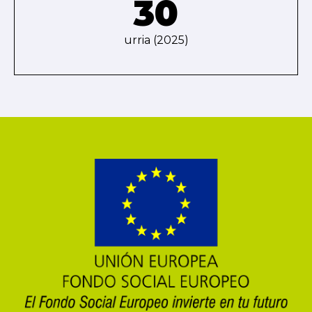
30
urria (2025)