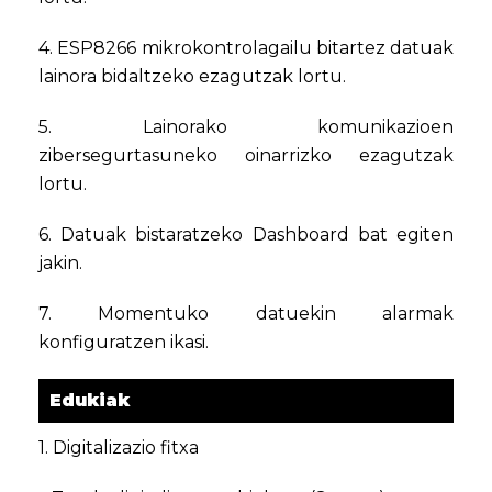
4. ESP8266 mikrokontrolagailu bitartez datuak
lainora bidaltzeko ezagutzak lortu.
5. Lainorako komunikazioen
zibersegurtasuneko oinarrizko ezagutzak
lortu.
6. Datuak bistaratzeko Dashboard bat egiten
jakin.
7. Momentuko datuekin alarmak
konfiguratzen ikasi.
Edukiak
1. Digitalizazio fitxa