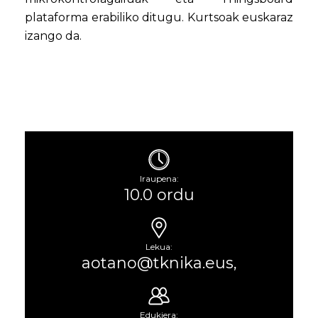
plataforma erabiliko ditugu. Kurtsoak euskaraz
izango da.
Iraupena:
10.0 ordu
Lekua:
aotano@tknika.eus,
Edukiera: