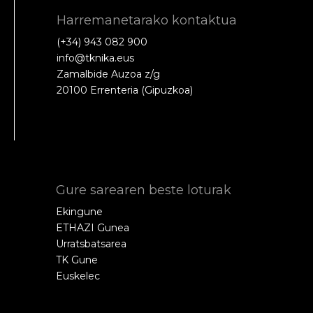
Harremanetarako kontaktua
(+34) 943 082 900
info@tknika.eus
Zamalbide Auzoa z/g
20100 Errenteria (Gipuzkoa)
Gure sarearen beste loturak
Ekingune
ETHAZI Gunea
Urratsbatsarea
TK Gune
Euskelec