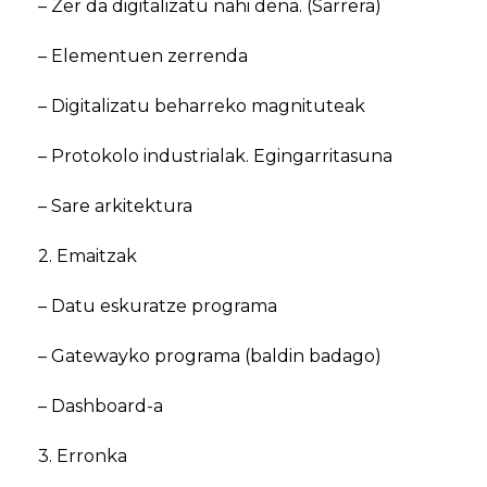
– Zer da digitalizatu nahi dena. (Sarrera)
– Elementuen zerrenda
– Digitalizatu beharreko magnituteak
– Protokolo industrialak. Egingarritasuna
– Sare arkitektura
2. Emaitzak
– Datu eskuratze programa
– Gatewayko programa (baldin badago)
– Dashboard-a
3. Erronka