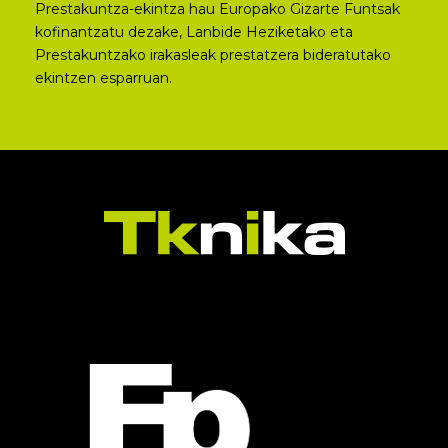
Prestakuntza-ekintza hau Europako Gizarte Funtsak
kofinantzatu dezake, Lanbide Heziketako eta
Prestakuntzako irakasleak prestatzera bideratutako
ekintzen esparruan.