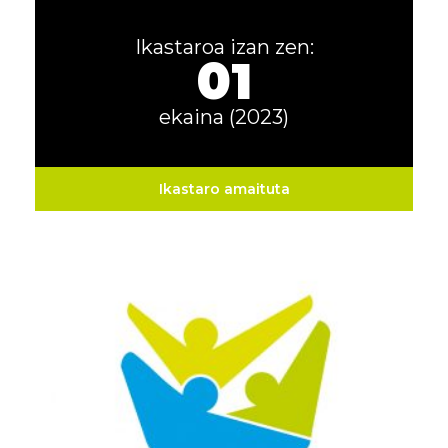
Ikastaroa izan zen:
01
ekaina (2023)
Ikastaro amaituta