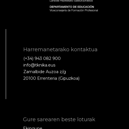
Harremanetarako kontaktua
(+34) 943 082 900
info@tknika.eus
Zamalbide Auzoa z/g
20100 Errenteria (Gipuzkoa)
Gure sarearen beste loturak
Ekingune