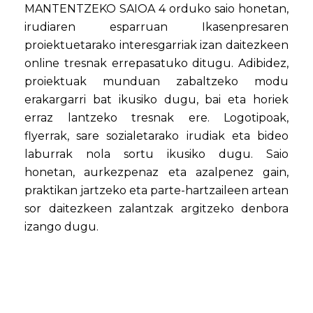
MANTENTZEKO SAIOA 4 orduko saio honetan,
irudiaren esparruan Ikasenpresaren
proiektuetarako interesgarriak izan daitezkeen
online tresnak errepasatuko ditugu. Adibidez,
proiektuak munduan zabaltzeko modu
erakargarri bat ikusiko dugu, bai eta horiek
erraz lantzeko tresnak ere. Logotipoak,
flyerrak, sare sozialetarako irudiak eta bideo
laburrak nola sortu ikusiko dugu. Saio
honetan, aurkezpenaz eta azalpenez gain,
praktikan jartzeko eta parte-hartzaileen artean
sor daitezkeen zalantzak argitzeko denbora
izango dugu.