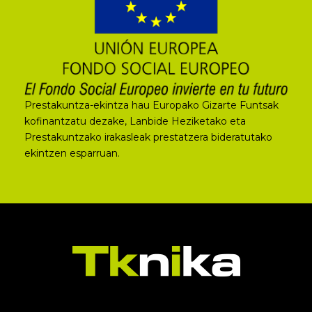
Prestakuntza-ekintza hau Europako Gizarte Funtsak
kofinantzatu dezake, Lanbide Heziketako eta
Prestakuntzako irakasleak prestatzera bideratutako
ekintzen esparruan.