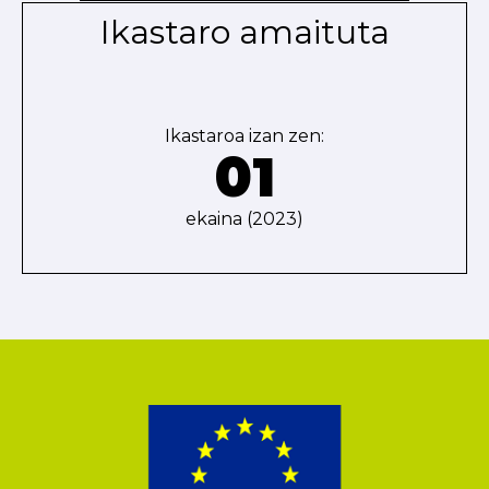
Ikastaro amaituta
Ikastaroa izan zen:
01
ekaina (2023)