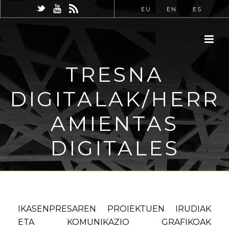
EU
EN
ES
TRESNA
DIGITALAK/HERR
AMIENTAS
DIGITALES
IKASENPRESAREN PROIEKTUEN IRUDIAK
ETA KOMUNIKAZIO GRAFIKOAK