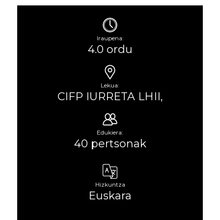
Iraupena:
4.0 ordu
Lekua:
CIFP IURRETA LHII,
Edukiera:
40 pertsonak
Hizkuntza
Euskara