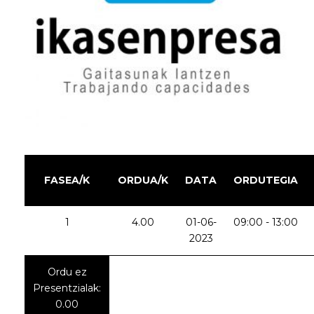
FASEA/K
ORDUA/K
DATA
ORDUTEGIA
1
4.00
01-06-
09:00 - 13:00
2023
Ordu ez
Presentzialak:
0.00