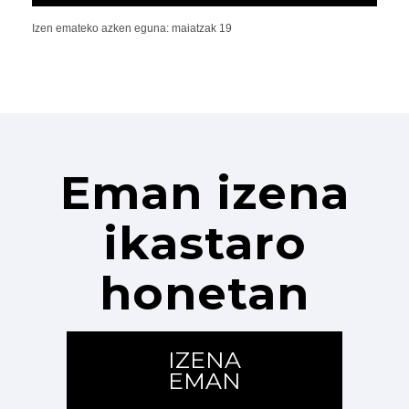
Izen emateko azken eguna: maiatzak 19
Eman izena
ikastaro
honetan
IZENA
EMAN