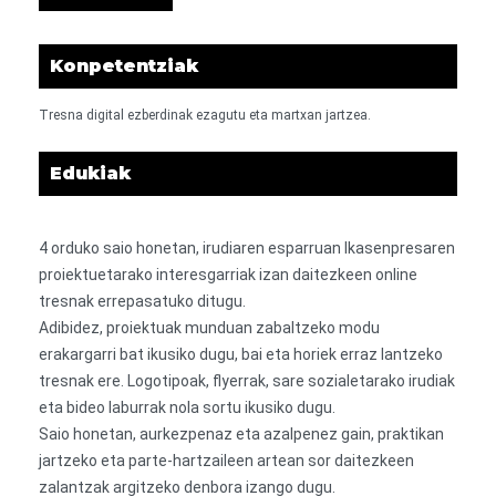
Konpetentziak
Tresna digital ezberdinak ezagutu eta martxan jartzea.
Edukiak
4 orduko saio honetan, irudiaren esparruan Ikasenpresaren
proiektuetarako interesgarriak izan daitezkeen online
tresnak errepasatuko ditugu.
Adibidez, proiektuak munduan zabaltzeko modu
erakargarri bat ikusiko dugu, bai eta horiek erraz lantzeko
tresnak ere. Logotipoak, flyerrak, sare sozialetarako irudiak
eta bideo laburrak nola sortu ikusiko dugu.
Saio honetan, aurkezpenaz eta azalpenez gain, praktikan
jartzeko eta parte-hartzaileen artean sor daitezkeen
zalantzak argitzeko denbora izango dugu.