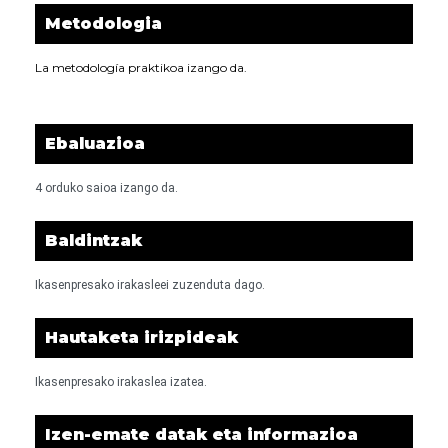
Metodologia
La metodología praktikoa izango da.
Ebaluazioa
4 orduko saioa izango da.
Baldintzak
Ikasenpresako irakasleei zuzenduta dago.
Hautaketa irizpideak
Ikasenpresako irakaslea izatea.
Izen-emate datak eta informazioa