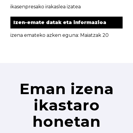
ikasenpresako irakaslea izatea
Izen-emate datak eta informazioa
izena emateko azken eguna: Maiatzak 20
Eman izena
ikastaro
honetan