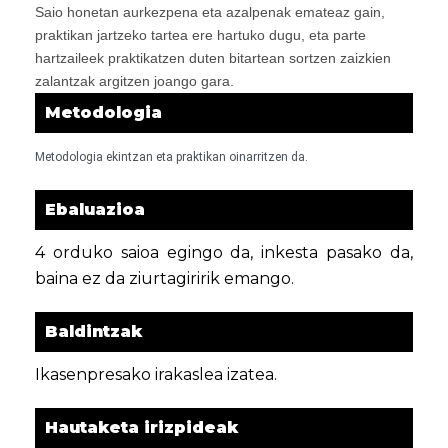
Saio honetan aurkezpena eta azalpenak emateaz gain,
praktikan jartzeko tartea ere hartuko dugu, eta parte
hartzaileek praktikatzen duten bitartean sortzen zaizkien
zalantzak argitzen joango gara.
Metodologia
Metodologia ekintzan eta praktikan oinarritzen da.
Ebaluazioa
4 orduko saioa egingo da, inkesta pasako da,
baina ez da ziurtagiririk emango.
Baldintzak
Ikasenpresako irakaslea izatea.
Hautaketa irizpideak