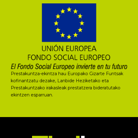
Prestakuntza-ekintza hau Europako Gizarte Funtsak
kofinantzatu dezake, Lanbide Heziketako eta
Prestakuntzako irakasleak prestatzera bideratutako
ekintzen esparruan.