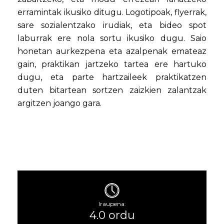
erramintak ikusiko ditugu. Logotipoak, flyerrak,
sare sozialentzako irudiak, eta bideo spot
laburrak ere nola sortu ikusiko dugu. Saio
honetan aurkezpena eta azalpenak emateaz
gain, praktikan jartzeko tartea ere hartuko
dugu, eta parte hartzaileek praktikatzen
duten bitartean sortzen zaizkien zalantzak
argitzen joango gara.
Iraupena:
4.0 ordu