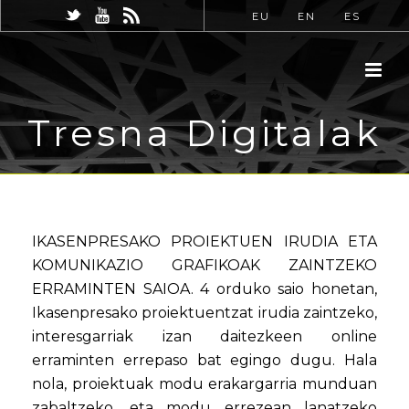
EU
EN
ES
Tresna Digitalak
IKASENPRESAKO PROIEKTUEN IRUDIA ETA
KOMUNIKAZIO GRAFIKOAK ZAINTZEKO
ERRAMINTEN SAIOA. 4 orduko saio honetan,
Ikasenpresako proiektuentzat irudia zaintzeko,
interesgarriak izan daitezkeen online
erraminten errepaso bat egingo dugu. Hala
nola, proiektuak modu erakargarria munduan
zabaltzeko, eta modu errezean lanatzeko