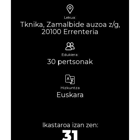
Lekua:
Tknika, Zamalbide auzoa z/g,
20100 Errenteria
Edukiera:
30 pertsonak
Hizkuntza
Euskara
Ikastaroa izan zen:
31