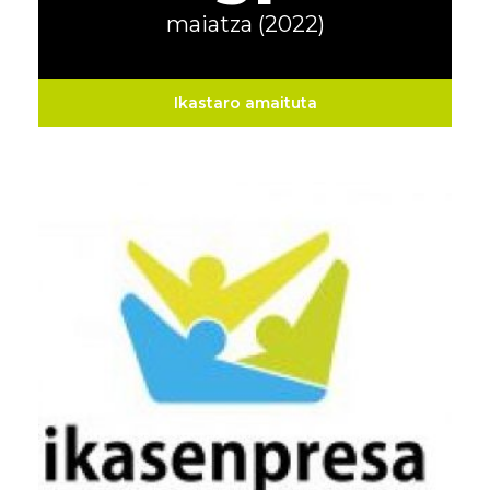
maiatza (2022)
Ikastaro amaituta