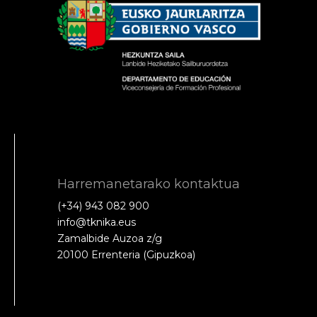
Harremanetarako kontaktua
(+34) 943 082 900
info@tknika.eus
Zamalbide Auzoa z/g
20100 Errenteria (Gipuzkoa)