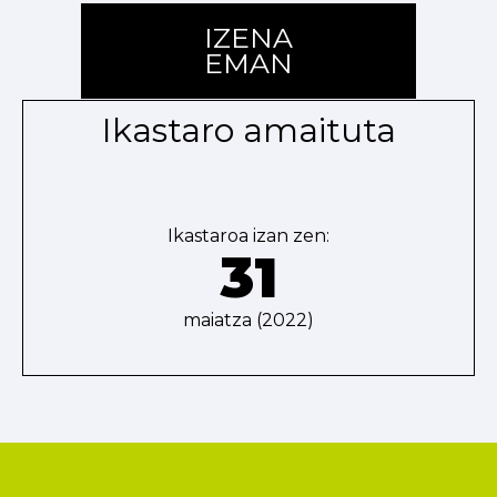
IZENA
EMAN
Ikastaro amaituta
Ikastaroa izan zen:
31
maiatza (2022)