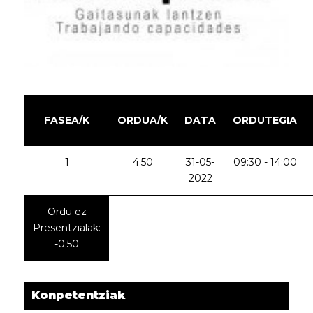
FASEA/K
ORDUA/K
DATA
ORDUTEGIA
1
4.50
31-05-
09:30 - 14:00
2022
Ordu ez
Presentzialak:
-0.50
Konpetentziak