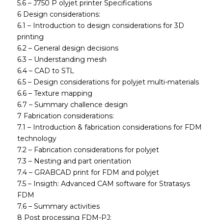
5.6 – J750 P olyjet printer Specifications
6 Design considerations:
6.1 – Introduction to design considerations for 3D
printing
6.2 – General design decisions
6.3 – Understanding mesh
6.4 – CAD to STL
6.5 – Design considerations for polyjet multi-materials
6.6 – Texture mapping
6.7 – Summary challence design
7 Fabrication considerations:
7.1 – Introduction & fabrication considerations for FDM
technology
7.2 – Fabrication considerations for polyjet
7.3 – Nesting and part orientation
7.4 – GRABCAD print for FDM and polyjet
7.5 – Insigth: Advanced CAM software for Stratasys
FDM
7.6 – Summary activities
8 Post processing FDM-PJ: