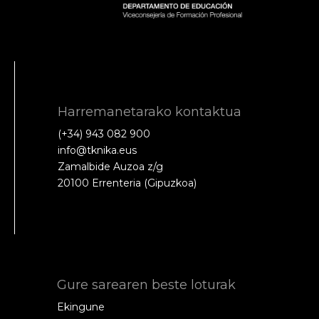
Harremanetarako kontaktua
(+34) 943 082 900
info@tknika.eus
Zamalbide Auzoa z/g
20100 Errenteria (Gipuzkoa)
Gure sarearen beste loturak
Ekingune