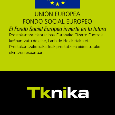
Prestakuntza-ekintza hau Europako Gizarte Funtsak
kofinantzatu dezake, Lanbide Heziketako eta
Prestakuntzako irakasleak prestatzera bideratutako
ekintzen esparruan.