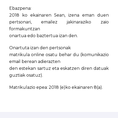
Ebazpena:
2018 ko ekainaren 5ean, izena eman duen
pertsonari, emailez jakinaraziko zaio
formakuntzan
onartua edo baztertua izan den.
Onartuta izan den pertsonak
matrikula online osatu behar du (komunikazio
email berean adierazten
den estekan sartuz eta eskatzen diren datuak
guztiak osatuz).
Matrikulazio epea: 2018 (e)ko ekainaren 8(a).