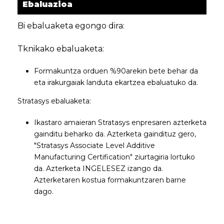
Ebaluazioa
Bi ebaluaketa egongo dira:
Tknikako ebaluaketa:
Formakuntza orduen %90arekin bete behar da
eta irakurgaiak landuta ekartzea ebaluatuko da.
Stratasys ebaluaketa:
Ikastaro amaieran Stratasys enpresaren azterketa
gainditu beharko da. Azterketa gaindituz gero,
"Stratasys Associate Level Additive
Manufacturing Certification" ziurtagiria lortuko
da. Azterketa INGELESEZ izango da.
Azterketaren kostua formakuntzaren barne
dago.