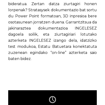
bideratua. Zertan datza ziurtagiri honen
lorpenak? Stratasysek dokumentazio bat sortu
du Power Point formatoan, 3D inpresioa bere
osotasunean jorratzen duena. Garrantzitsua da
jakinaraztea dokumentazioa INGELESEZ
dagoela soilik, eta ziurtagiriari lotutako
azterketa INGELESEZ izango dela, idatzizko
test modukoa, Estatu Batuetara konektatuta
zuzenean egindako “on-line” azterketa saio
baten bidez.