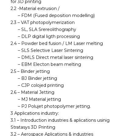
for 3D printing
2.2 -Material extrusion /
– FDM (Fused deposition modelling)
2.3 – VAT photopolymerization
– SL, SLA Srereolithography
– DLP digital ligth processing
2.4 – Powder bed fusion / LM Laser melting
– SLS Selective Laser Sintering
– DMLS Direct metal laser sintering
– EBM Electon beam melting
2.5 – Binder jetting
– BJ Binder jetting
– CJP colojed printing
2.6 – Material Jetting
– MJ Material jetting
– PJ Polujet photopolymer jetting.
3 Applications industry:
3.1 – Introduction industries & aplications usinig
Stratasys 3D Printing
3.2 – Aerospace Aplications & industries