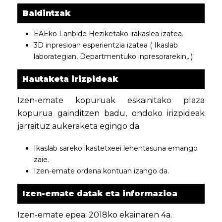
Baldintzak
EAEko Lanbide Heziketako irakaslea izatea.
3D inpresioan esperientzia izatea ( Ikaslab
laborategian, Departmentuko inpresorarekin,..)
Hautaketa irizpideak
Izen-emate kopuruak eskainitako plaza
kopurua gainditzen badu, ondoko irizpideak
jarraituz aukeraketa egingo da:
Ikaslab sareko ikastetxeei lehentasuna emango
zaie.
Izen-emate ordena kontuan izango da.
Izen-emate datak eta informazioa
Izen-emate epea: 2018ko ekainaren 4a.