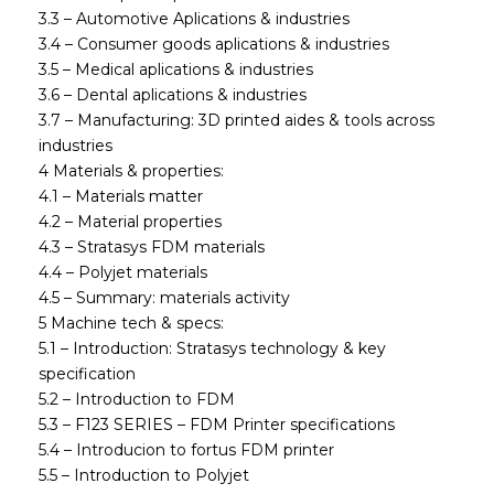
3.3 – Automotive Aplications & industries
3.4 – Consumer goods aplications & industries
3.5 – Medical aplications & industries
3.6 – Dental aplications & industries
3.7 – Manufacturing: 3D printed aides & tools across
industries
4 Materials & properties:
4.1 – Materials matter
4.2 – Material properties
4.3 – Stratasys FDM materials
4.4 – Polyjet materials
4.5 – Summary: materials activity
5 Machine tech & specs:
5.1 – Introduction: Stratasys technology & key
specification
5.2 – Introduction to FDM
5.3 – F123 SERIES – FDM Printer specifications
5.4 – Introducion to fortus FDM printer
5.5 – Introduction to Polyjet