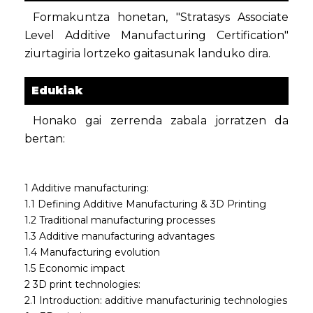
Formakuntza honetan, "Stratasys Associate
Level Additive Manufacturing Certification"
ziurtagiria lortzeko gaitasunak landuko dira.
Edukiak
Honako gai zerrenda zabala jorratzen da
bertan:
1 Additive manufacturing:
1.1 Defining Additive Manufacturing & 3D Printing
1.2 Traditional manufacturing processes
1.3 Additive manufacturing advantages
1.4 Manufacturing evolution
1.5 Economic impact
2 3D print technologies:
2.1 Introduction: additive manufacturinig technologies