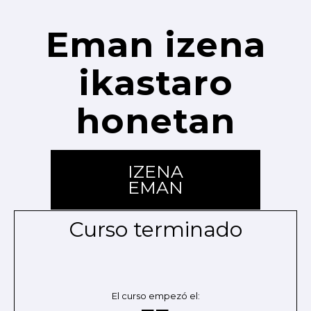
Eman izena
ikastaro
honetan
IZENA
EMAN
Curso terminado
El curso empezó el: