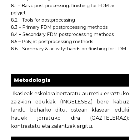
8.1 – Basic post processing: finishing for FDM an
polyjet
8.2 – Tools for postprocessing
8.3 – Primary FDM postprocessing methods
8.4 – Secondary FDM postprocessing methods
8.5 – Polyjet postprocessing methods
8.6 – Summary & activity: hands on finishing for FDM
Metodologia
Ikasleak eskolara bertaratu aurretik erraztuko
zaizkion edukiak (INGELESEZ) bere kabuz
landu beharko ditu, ostean klasean eduki
hauek jorratuko dira (GAZTELERAZ):
kontrastatu eta zalantzak argitu.