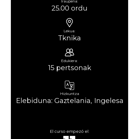
Iraupena:
25.00 ordu
Lekua:
Tknika
Edukiera:
15 pertsonak
Hizkuntza
Elebiduna: Gaztelania, Ingelesa
El curso empezó el: