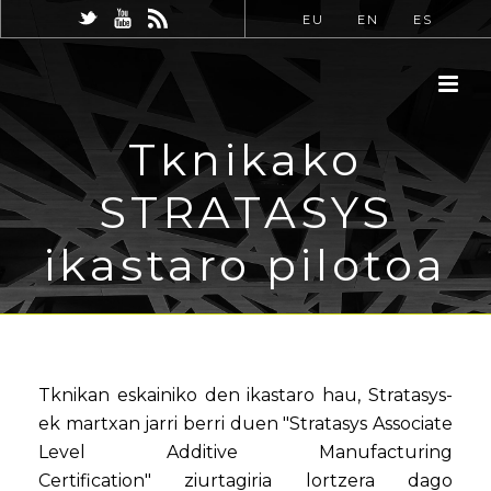
EU
EN
ES
Tknikako
STRATASYS
ikastaro pilotoa
Tknikan eskainiko den ikastaro hau, Stratasys-
ek martxan jarri berri duen "Stratasys Associate
Level Additive Manufacturing
Certification" ziurtagiria lortzera dago