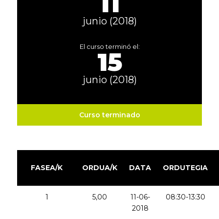
11
junio (2018)
El curso terminó el:
15
junio (2018)
Curso terminado
FASEA/K
ORDUA/K
DATA
ORDUTEGIA
1
5,00
11-06-
08:30-13:30
2018