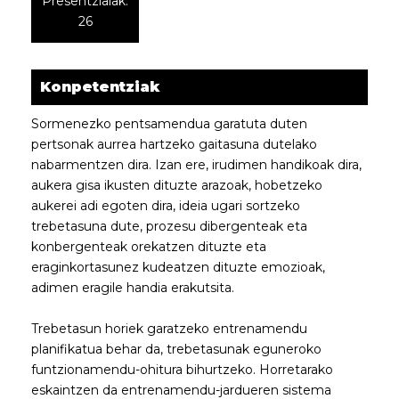
Presentzialak:
26
Konpetentziak
Sormenezko pentsamendua garatuta duten
pertsonak aurrea hartzeko gaitasuna dutelako
nabarmentzen dira. Izan ere, irudimen handikoak dira,
aukera gisa ikusten dituzte arazoak, hobetzeko
aukerei adi egoten dira, ideia ugari sortzeko
trebetasuna dute, prozesu dibergenteak eta
konbergenteak orekatzen dituzte eta
eraginkortasunez kudeatzen dituzte emozioak,
adimen eragile handia erakutsita.
Trebetasun horiek garatzeko entrenamendu
planifikatua behar da, trebetasunak eguneroko
funtzionamendu-ohitura bihurtzeko. Horretarako
eskaintzen da entrenamendu-jardueren sistema