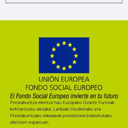
Prestakuntza-ekintza hau Europako Gizarte Funtsak
kofinantzatu dezake, Lanbide Heziketako eta
Prestakuntzako irakasleak prestatzera bideratutako
ekintzen esparruan.