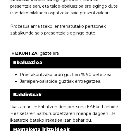
presentzialean, eta talde-ebaluazioa ere egingo dute
izandako bilakaera ospatzeko saio presentzialean.
Prozesua amaitzeko, entrenatutako pertsonek
zabalkunde-saio presentziala egingo dute.
HIZKUNTZA:
gaztelera
Ebaluazioa
Prestakuntzako ordu guztien % 90 betetzea.
Jarraipen-baliabide guztiak entregatzea.
Baldintzak
Ikastaroan inskribatzen den pertsona EAEko Lanbide
Heziketaren Sailburuordetzaren menpe dagoen LH
ikastetxe bateko irakaslea izan behar du.
Hautaketa irizpideak