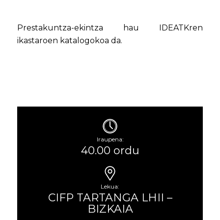
Prestakuntza-ekintza hau IDEATKren
ikastaroen katalogokoa da.
Iraupena:
40.00 ordu
Lekua:
CIFP TARTANGA LHII –
BIZKAIA