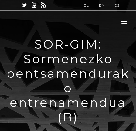
EU
EN
ES
SOR-GIM:
Sormenezko
pentsamendurak
o
entrenamendua
(B)