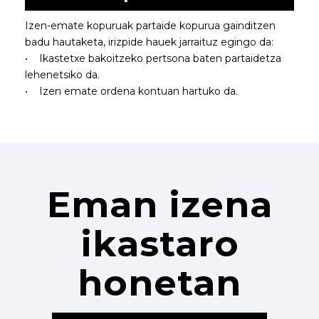
Izen-emate kopuruak partaide kopurua gainditzen
badu hautaketa, irizpide hauek jarraituz egingo da:
• Ikastetxe bakoitzeko pertsona baten partaidetza
lehenetsiko da.
• Izen emate ordena kontuan hartuko da.
Eman izena
ikastaro
honetan