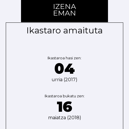
IZENA
EMAN
Ikastaro amaituta
Ikastaroa hasi zen:
04
urria (2017)
Ikastaroa bukatu zen:
16
maiatza (2018)