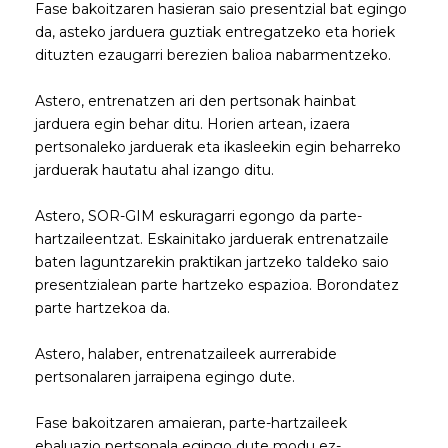
Fase bakoitzaren hasieran saio presentzial bat egingo
da, asteko jarduera guztiak entregatzeko eta horiek
dituzten ezaugarri berezien balioa nabarmentzeko.
Astero, entrenatzen ari den pertsonak hainbat
jarduera egin behar ditu. Horien artean, izaera
pertsonaleko jarduerak eta ikasleekin egin beharreko
jarduerak hautatu ahal izango ditu.
Astero, SOR-GIM eskuragarri egongo da parte-
hartzaileentzat. Eskainitako jarduerak entrenatzaile
baten laguntzarekin praktikan jartzeko taldeko saio
presentzialean parte hartzeko espazioa. Borondatez
parte hartzekoa da.
Astero, halaber, entrenatzaileek aurrerabide
pertsonalaren jarraipena egingo dute.
Fase bakoitzaren amaieran, parte-hartzaileek
ebaluazio pertsonala egingo dute modu ez-