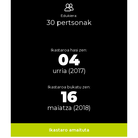
Edukiera:
30 pertsonak
Ikastaroa hasi zen:
04
urria (2017)
Ikastaroa bukatu zen:
16
maiatza (2018)
Ikastaro amaituta