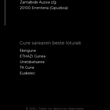
Zamalbide Auzoa z/g
20100 Errenteria (Gipuzkoa)
Gure sarearen beste loturak
Ekingune
ETHAZI Gunea
Urratsbatsarea
TK Gune
Euskelec
© 2016 | Todos los derechos reservados