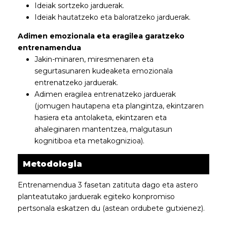
Ideiak sortzeko jarduerak.
Ideiak hautatzeko eta baloratzeko jarduerak.
Adimen emozionala eta eragilea garatzeko
entrenamendua
Jakin-minaren, miresmenaren eta
segurtasunaren kudeaketa emozionala
entrenatzeko jarduerak.
Adimen eragilea entrenatzeko jarduerak
(jomugen hautapena eta plangintza, ekintzaren
hasiera eta antolaketa, ekintzaren eta
ahaleginaren mantentzea, malgutasun
kognitiboa eta metakognizioa).
Metodologia
Entrenamendua 3 fasetan zatituta dago eta astero
planteatutako jarduerak egiteko konpromiso
pertsonala eskatzen du (astean ordubete gutxienez).