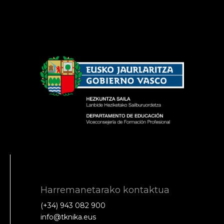
Harremanetarako kontaktua
(+34) 943 082 900
info@tknika.eus