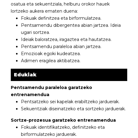
osatua eta sekuentziala, helburu orokor hauek
lortzeko aukera ematen duena:
Fokuak definitzea eta birformulatzea.
Pentsamendu dibergentea abian jartzea. Ideia
ugari sortzea.
Ideiak baloratzea, iragaztea eta hautatzea.
Pentsamendu paraleloa abian jartzea.
Emozioak egoki kudeatzea.
Adimen eragilea aktibatzea.
Edukiak
Pentsamendu paraleloa garatzeko
entrenamendua
Pentsatzeko sei kapelak erabiltzeko jarduerak.
Sekuentziak diseinatzeko eta sortzeko jarduerak.
Sortze-prozesua garatzeko entrenamendua
Fokuak identifikatzeko, definitzeko eta
birformulatzeko jarduerak.