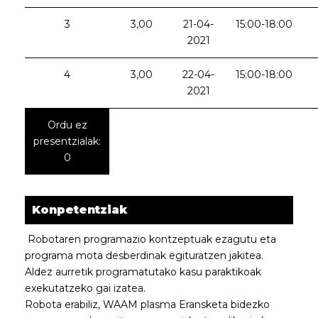
3
3,00
21-04-
15:00-18:00
2021
4
3,00
22-04-
15:00-18:00
2021
Ordu ez
presentzialak:
0
Konpetentziak
Robotaren programazio kontzeptuak ezagutu eta
programa mota desberdinak egituratzen jakitea.
Aldez aurretik programatutako kasu paraktikoak
exekutatzeko gai izatea.
Robota erabiliz, WAAM plasma Eransketa bidezko