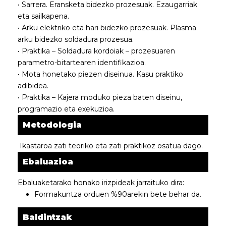
• Sarrera. Eransketa bidezko prozesuak. Ezaugarriak
eta sailkapena.
• Arku elektriko eta hari bidezko prozesuak. Plasma
arku bidezko soldadura prozesua.
• Praktika – Soldadura kordoiak – prozesuaren
parametro-bitartearen identifikazioa.
• Mota honetako piezen diseinua. Kasu praktiko
adibidea.
• Praktika – Kajera moduko pieza baten diseinu,
programazio eta exekuzioa.
Metodologia
Ikastaroa zati teoriko eta zati praktikoz osatua dago.
Ebaluazioa
Ebaluaketarako honako irizpideak jarraituko dira:
Formakuntza orduen %90arekin bete behar da.
Baldintzak