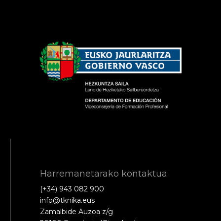
Harremanetarako kontaktua
(+34) 943 082 900
info@tknika.eus
Zamalbide Auzoa z/g