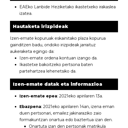
EAEko Lanbide Heziketako ikastetxeko irakaslea
izatea.
Hautaketa irizpideak
Izen-emate kopuruak eskainitako plaza kopurua
gainditzen badu, ondoko irizpideak jarraituz
aukeraketa egingo da:
Izen-emate ordena kontuan izango da.
Ikastetxe bakoitzeko pertsona baten
partehartzea lehenetsiko da.
Izen-emate datak eta informazioa
Izen-emate epea
: 2021eko apirilaren 13a.
Ebazpena
: 2021eko apirilaren 14an, izena eman
duen pertsonari, emailez jakinaraziko zaio
formakuntzan onartua edo baztertua izan den.
Onartuta izan den pertsonak
matrikula