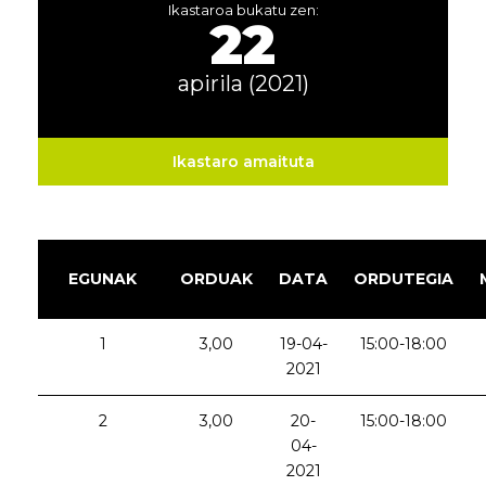
Ikastaroa bukatu zen:
22
apirila (2021)
Ikastaro amaituta
EGUNAK
ORDUAK
DATA
ORDUTEGIA
1
3,00
19-04-
15:00-18:00
2021
2
3,00
20-
15:00-18:00
04-
2021