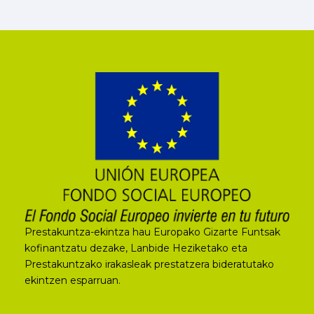
Prestakuntza-ekintza hau Europako Gizarte Funtsak
kofinantzatu dezake, Lanbide Heziketako eta
Prestakuntzako irakasleak prestatzera bideratutako
ekintzen esparruan.