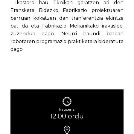
Ikastaro hau Tknikan garatzen ari den
Eransketa Bidezko Fabrikazio proiektuaren
barruan kokatzen dan tranferentzia ekintza
bat da eta Fabrikazio Mekanikako irakasleei
zuzendua dago. Neurri haundi batean
robotaren programazio praktiketara bideratuta
dago.
Iraupena:
12.00 ordu