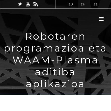
EU
EN
ES
Robotaren
programazioa eta
WAAM-Plasma
aditiba
aplikazioa