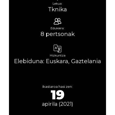
Lekua:
Tknika
Edukiera:
8 pertsonak
Hizkuntza
Elebiduna: Euskara, Gaztelania
Ikastaroa hasi zen:
19
apirila (2021)