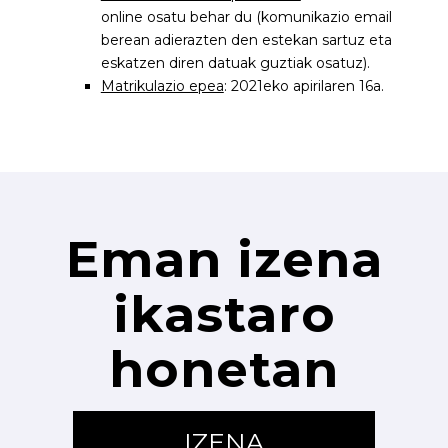
online osatu behar du (komunikazio email
berean adierazten den estekan sartuz eta
eskatzen diren datuak guztiak osatuz).
Matrikulazio epea
: 2021eko apirilaren 16a.
Eman izena
ikastaro
honetan
IZENA