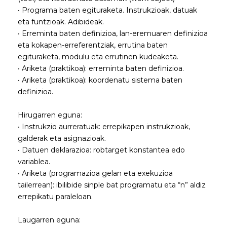
• Programa baten egituraketa. Instrukzioak, datuak
eta funtzioak. Adibideak.
• Erreminta baten definizioa, lan-eremuaren definizioa
eta kokapen-erreferentziak, errutina baten
egituraketa, modulu eta errutinen kudeaketa.
• Ariketa (praktikoa): erreminta baten definizioa.
• Ariketa (praktikoa): koordenatu sistema baten
definizioa.
Hirugarren eguna:
• Instrukzio aurreratuak: errepikapen instrukzioak,
galderak eta asignazioak.
• Datuen deklarazioa: robtarget konstantea edo
variablea.
• Ariketa (programazioa gelan eta exekuzioa
tailerrean): ibilibide sinple bat programatu eta “n” aldiz
errepikatu paraleloan.
Laugarren eguna: