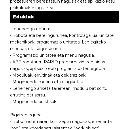
prozesuaren berezitasun nagusiak eta aplikazio kasu
praktikoak ezagutzea.
Edukiak
Lehenengo eguna:
• Robota eta bere ingurunea, kontrolagailua, unitate
mekanikoak, programazio unitatea. Lan egiteko
moduak eta segurtasuna.
• Programazio unitatea eta menu nagusia.
• ABB robotaren RAPID programazioaren oinarri
nagusiak, aplikazio edo programa baten egitura.
• Moduluak, errutinak eta deklarazioak.
• Mugimendu menua eta eragiketak.
• Lehenengo ariketa tailerrean: modulu bat sortu,
errutina bat sortu.
• Mugimendu praktikak.
Bigarren eguna:
• Robot sistemaren kontzeptu nagusiak, erreminta
(tool) eta koordenatu sistemak (work object)