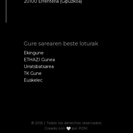
20100 Errenteria (Gipuzkoa)
Gure sarearen beste loturak
Ekingune
ETHAZI Gunea
Urratsbatsarea
TK Gune
Euskelec
© 2016 | Todos los derechos reservados
Creado con
por
POM
.