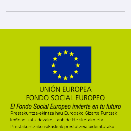
Prestakuntza-ekintza hau Europako Gizarte Funtsak
kofinantzatu dezake, Lanbide Heziketako eta
Prestakuntzako irakasleak prestatzera bideratutako