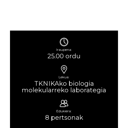
Iraupena:
25.00 ordu
Lekua:
TKNIKAko biologia
molekularreko laborategia
Edukiera:
8 pertsonak