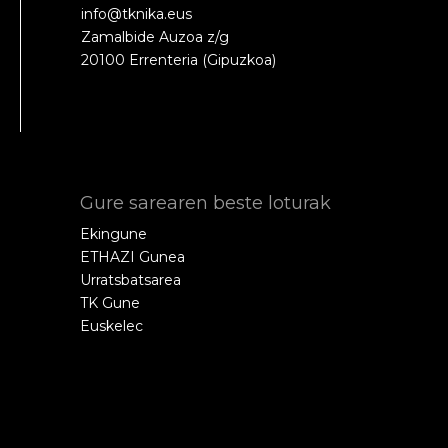
info@tknika.eus
Zamalbide Auzoa z/g
20100 Errenteria (Gipuzkoa)
Gure sarearen beste loturak
Ekingune
ETHAZI Gunea
Urratsbatsarea
TK Gune
Euskelec