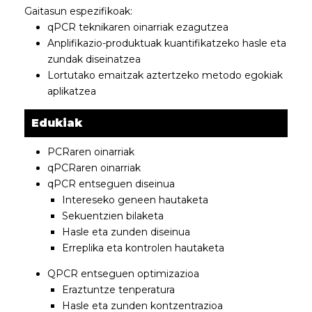
Gaitasun espezifikoak:
qPCR teknikaren oinarriak ezagutzea
Anplifikazio-produktuak kuantifikatzeko hasle eta
zundak diseinatzea
Lortutako emaitzak aztertzeko metodo egokiak
aplikatzea
Edukiak
PCRaren oinarriak
qPCRaren oinarriak
qPCR entseguen diseinua
Intereseko geneen hautaketa
Sekuentzien bilaketa
Hasle eta zunden diseinua
Erreplika eta kontrolen hautaketa
QPCR entseguen optimizazioa
Eraztuntze tenperatura
Hasle eta zunden kontzentrazioa