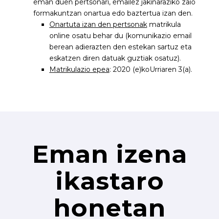
eman duen pertsonari, emailez jakinaraziko zaio
formakuntzan onartua edo baztertua izan den.
Onartuta izan den pertsonak
matrikula
online osatu behar du (komunikazio email
berean adierazten den estekan sartuz eta
eskatzen diren datuak guztiak osatuz).
Matrikulazio epea
: 2020 (e)koUrriaren 3(a).
Eman izena
ikastaro
honetan