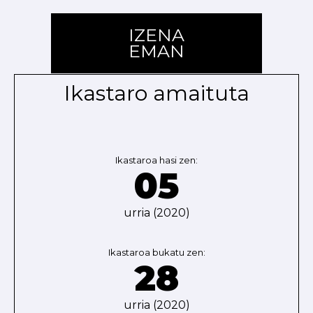
IZENA
EMAN
Ikastaro amaituta
Ikastaroa hasi zen:
05
urria (2020)
Ikastaroa bukatu zen:
28
urria (2020)