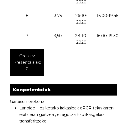
2020
6
3,75
26-10-
16:00-19:45
2020
7
3,50
28-10-
16:00-19:30
2020
Ordu ez
Presentzialak:
0
Konpetentziak
Gaitasun orokorra:
Lanbide Heziketako irakasleak qPCR teknikaren
erabileran gaitzea , ezagutza hau ikasgelara
transferitzeko.