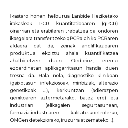
Ikastaro honen helburua Lanbide Heziketako
irakasleak PCR kuantitatiboaren (qPCR)
oinarrian eta erabileran trebatzea da, ondoren
ikasgelara transferitzeko.qPCRa ohiko PCRaren
aldaera bat da, zeinak anplifikazioaren
produktua ekoiztu ahala kuantifikatzea
ahalbidetzen duen. Ondorioz, eremu
ezberdinetan aplikagarritasun handia duen
tresna da. Hala nola, diagnostiko klinikoan
(gaixotasun infekziosoak, minbiziak, alterazio
genetikoak …), ikerkuntzan (adierazpen
genikoaren aztermetarako, batez ere) eta
industrian (elikagaien segurtasunean,
farmazia-industriaren kalitate-kontrolerko,
OMGen detekziorako, iruzurra atzemateko…).