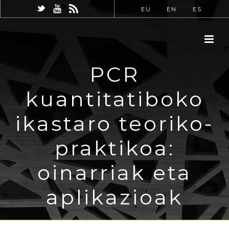
EU
EN
ES
PCR
kuantitatiboko
ikastaro teoriko-
praktikoa:
oinarriak eta
aplikazioak