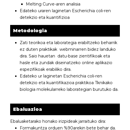
Melting Curve-aren analisia
Edateko uraren laginetan Escherichia coli-ren
detekzio eta kuantifizioa
Metodologia
Zati teorikoa eta laborategia erabiltzeko beharrik
ez duten praktikak webminarren bidez landuko
dira. Saio hauetan datu-base zientifikoak eta
hasle eta zundak diseinatzeko online aplikazio
espezifikoak erabiliko dira.
Edateko ur laginetan Escherichia coli-ren
detekzio eta kuantifikazioa praktikoa Tknikako
biologia molekularreko laborategian burutuko da.
Ebaluazioa
Ebaluaketarako honako irizpideak jarraituko dira:
Formakuntza orduen %90arekin bete behar da.