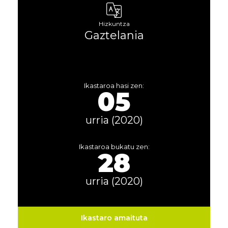
Hizkuntza
Gaztelania
Ikastaroa hasi zen:
05
urria (2020)
Ikastaroa bukatu zen:
28
urria (2020)
Ikastaro amaituta