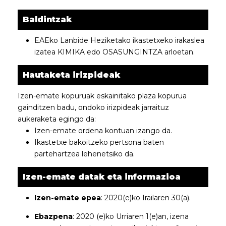
Baldintzak
EAEko Lanbide Heziketako ikastetxeko irakaslea
izatea KIMIKA edo OSASUNGINTZA arloetan.
Hautaketa irizpideak
Izen-emate kopuruak eskainitako plaza kopurua
gainditzen badu, ondoko irizpideak jarraituz
aukeraketa egingo da:
Izen-emate ordena kontuan izango da.
Ikastetxe bakoitzeko pertsona baten
partehartzea lehenetsiko da.
Izen-emate datak eta informazioa
Izen-emate epea
: 2020(e)ko Irailaren 30(a).
Ebazpena
: 2020 (e)ko Urriaren 1(e)an, izena