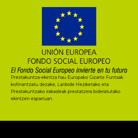
Prestakuntza-ekintza hau Europako Gizarte Funtsak
kofinantzatu dezake, Lanbide Heziketako eta
Prestakuntzako irakasleak prestatzera bideratutako
ekintzen esparruan.