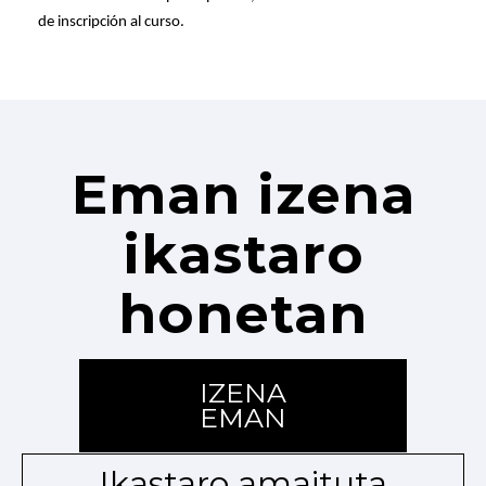
de inscripción al curso.
Eman izena
ikastaro
honetan
IZENA
EMAN
Ikastaro amaituta