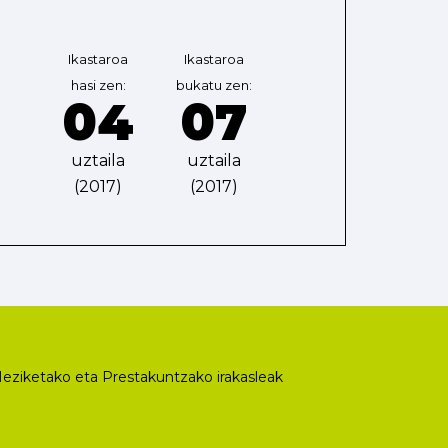
Ikastaroa
Ikastaroa
hasi zen:
bukatu zen:
04
07
uztaila
uztaila
(2017)
(2017)
eziketako eta Prestakuntzako irakasleak