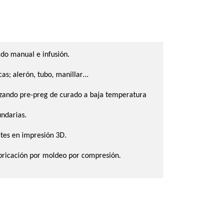
ado manual e infusión.
cas; alerón, tubo, manillar…
ilizando pre-preg de curado a baja temperatura
undarias.
ites en impresión 3D.
abricación por moldeo por compresión.