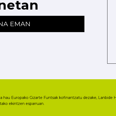
netan
ENA EMAN
a hau Europako Gizarte Funtsak kofinantzatu dezake, Lanbide H
utako ekintzen esparruan.