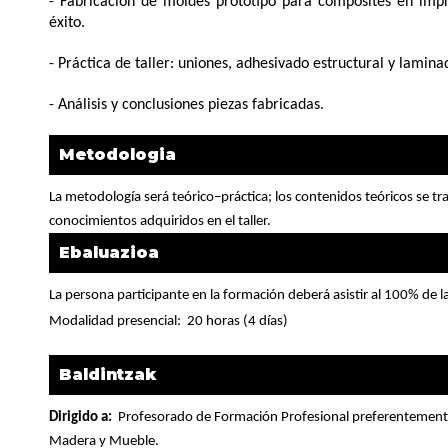
- Fabricación de moldes prototipo para composites en imp
éxito.
- Práctica de taller: uniones, adhesivado estructural y lamin
- Análisis y conclusiones piezas fabricadas.
Metodologia
La metodología será teórico–práctica; los contenidos teóricos se tr
conocimientos adquiridos en el taller.
Ebaluazioa
La persona participante en la formación deberá asistir al 100% de la
Modalidad presencial:
20 horas (4 días)
Baldintzak
Dirigido a:
Profesorado de Formación Profesional preferentemente
Madera y Mueble.