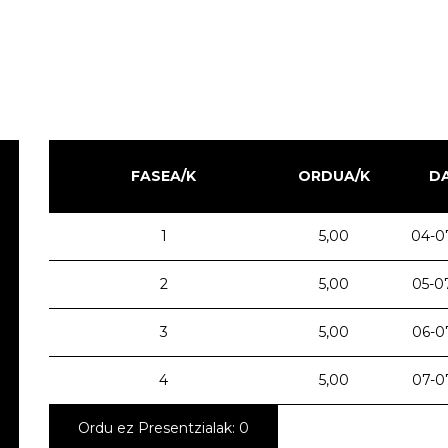
FASEA/K
ORDUA/K
D
1
5,00
04-0
2
5,00
05-0
3
5,00
06-0
4
5,00
07-0
Ordu ez Presentzialak: 0