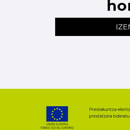
ho
IZ
Prestakuntza-ekintz
prestatzera biderat