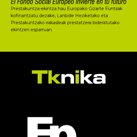
Prestakuntza-ekintza hau Europako Gizarte Funtsak
kofinantzatu dezake, Lanbide Heziketako eta
Prestakuntzako irakasleak prestatzera bideratutako
ekintzen esparruan.