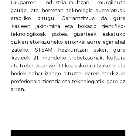
Laugarren industria-iraultzan murgilduta
gaude, eta horretan teknologia aurreratuak
erabiliko ditugu. Garrantzitsua da gure
ikasleen jakin-mina eta bokazio zientifiko-
teknologikoak piztea, gizarteak eskatuko
dizkien etorkizuneko erronkei aurre egin ahal
izateko. STEAM hezkuntzari esker, gure
ikasleek 21. mendeko trebetasunak, kultura
eta trebetasun zientifikoa eskura ditzakete, eta
horiek behar izango dituzte, beren etorkizun
profesionala zientzia eta teknologiatik igaro ez
arren.