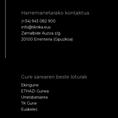
Harremanetarako kontaktua
(+34) 943 082 900
info@tknika.eus
Zamalbide Auzoa z/g
20100 Errenteria (Gipuzkoa)
Gure sarearen beste loturak
Ekingune
ETHAZI Gunea
Urratsbatsarea
TK Gune
Euskelec