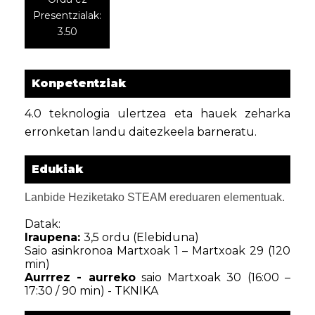
Presentzialak:
3.50
Konpetentziak
4.0 teknologia ulertzea eta hauek zeharka
erronketan landu daitezkeela barneratu.
Edukiak
Lanbide Heziketako STEAM ereduaren elementuak.
Datak:
Iraupena:
3,5 ordu
(Elebiduna)
Saio asinkronoa Martxoak 1 – Martxoak 29 (120
min)
Aurrrez - aurreko
saio Martxoak 30 (16:00 –
17:30 / 90 min) - TKNIKA