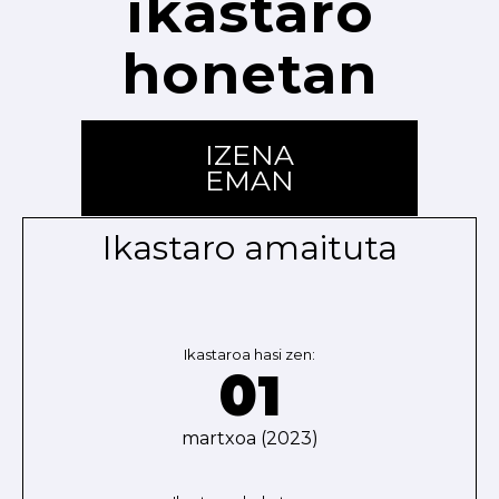
ikastaro
honetan
IZENA
EMAN
Ikastaro amaituta
Ikastaroa hasi zen:
01
martxoa (2023)