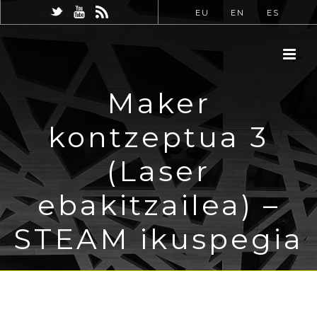
EU
EN
ES
Maker
kontzeptua 3
(Laser
ebakitzailea) –
STEAM ikuspegia