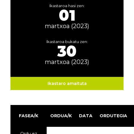
Ikastaroa hasi zen:
01
martxoa (2023)
Ikastaroa bukatu zen:
30
martxoa (2023)
Ikastaro amaituta
FASEA/K
ORDUA/K
DATA
ORDUTEGIA
Ordu ez