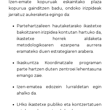
Izen-emate kopuruak eskainitako plaza
kopurua gainditzen badu, ondoko irizpideak
jarraituz aukeraketa egingo da:
Partehartzaileen hautaketarako ikastetxe
bakoitzaren irizpidea kontutan hartuko da,
ikastetxe horrek aldaketa
metodologikoaren ezarpena aurrera
eramateko duen estrategiaren arabera.
Ikaskuntza Koordinatzaile programan
parte hartzen duten zentroei lehentasuna
emango zaie.
Izen-ematea edozein lurraldetan egin
ahalko da.
LHko ikastetxe publiko eta kontzertatuen