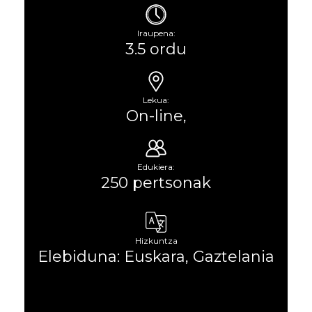
Iraupena:
3.5 ordu
Lekua:
On-line,
Edukiera:
250 pertsonak
Hizkuntza
Elebiduna: Euskara, Gaztelania