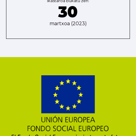
Ikastaroa bukatu zen:
30
martxoa (2023)