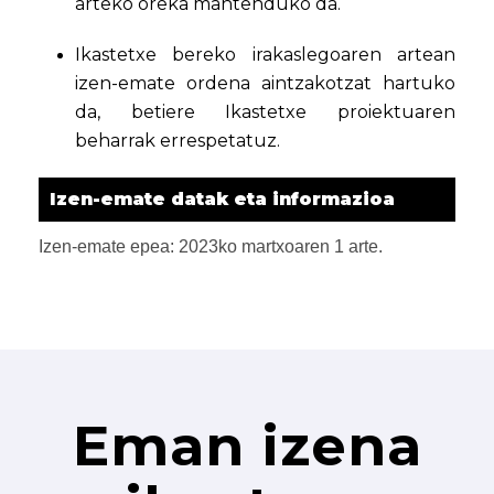
arteko oreka mantenduko da.
Ikastetxe bereko irakaslegoaren artean
izen-emate ordena aintzakotzat hartuko
da, betiere Ikastetxe proiektuaren
beharrak errespetatuz.
Izen-emate datak eta informazioa
Izen-emate epea: 2023ko martxoaren 1 arte.
Eman izena