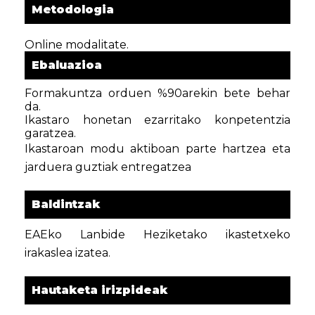
Metodologia
Online modalitate.
Ebaluazioa
Formakuntza
orduen %90arekin bete behar
da.
Ikastaro honetan
ezarritako konpetentzia
garatzea.
Ikastaroan
modu aktiboan
parte hartzea eta
jarduera guztiak entregatzea
Baldintzak
EAEko Lanbide Heziketako ikastetxeko
irakaslea izatea.
Hautaketa irizpideak