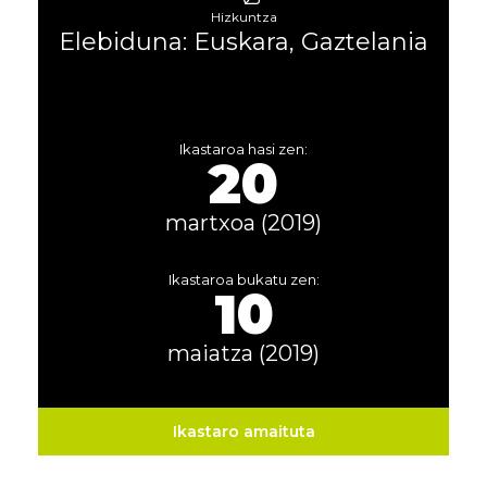
Hizkuntza
Elebiduna: Euskara, Gaztelania
Ikastaroa hasi zen:
20
martxoa (2019)
Ikastaroa bukatu zen:
10
maiatza (2019)
Ikastaro amaituta