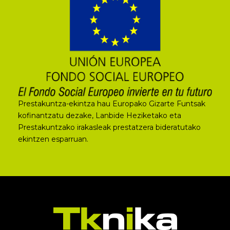
Prestakuntza-ekintza hau Europako Gizarte Funtsak
kofinantzatu dezake, Lanbide Heziketako eta
Prestakuntzako irakasleak prestatzera bideratutako
ekintzen esparruan.