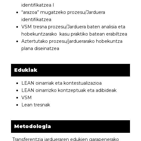
identifikatzea I
“arazoa” mugatzeko prozesu/Jarduera
identifikatzea
VSM tresna prozesu/Jarduera baten analisia eta
hobekuntzarako kasu praktiko batean erabiltzea
Aztertutako prozesu/jarduerarako hobekuntza
plana diseinatzea
Edukiak
LEAN oinarriak eta kontestualizazioa
LEAN oinarrizko kontzeptuak eta adibideak
VSM
Lean tresnak
Metodologia
Transferentzia jardueraren edukien garapenerako