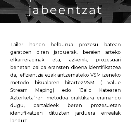
jabeentzat
Tailer honen helburua prozesu batean
garatzen diren jarduerak, beraien arteko
elkarreraginak eta, azkenik, prozesuari
benetan balioa eransten dioena identifikatzea
da, efizientzia ezak antzemateko VSM izeneko
metodo bisualaren bitartez.VSM ( Value
Stream Maping) edo “Balio Katearen
Azterketa”ren metodoa praktikara eramango
dugu, partaideek beren prozesuetan
identifikatzen dituzten jarduera errealak
landuz.