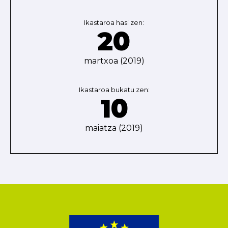
Ikastaroa hasi zen:
20
martxoa (2019)
Ikastaroa bukatu zen:
10
maiatza (2019)