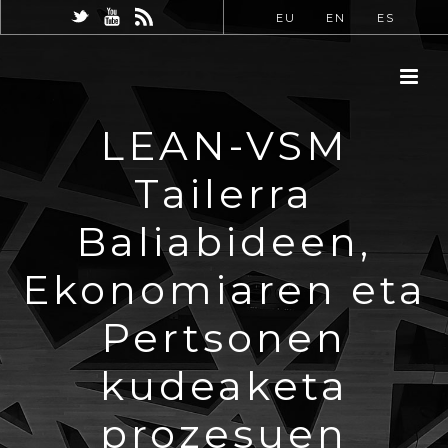
EU
EN
ES
LEAN-VSM
Tailerra
Baliabideen,
Ekonomiaren eta
Pertsonen
kudeaketa
prozesuen