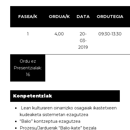
FASEA/K
ORDUA/K
DATA
ORDUTEGIA
1
4,00
20-
09:30-13:30
03-
2019
Ordu ez
Presentzialak:
16
Konpetentziak
Lean kulturaren oinarrizko osagaiak ikastetxeen
kudeaketa sistemetan ezagutzea
“Balio” kontzeptua ezagutzea
Prozesu/Jarduerak “Balio-kate” bezala