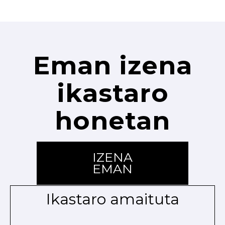
Eman izena
ikastaro
honetan
IZENA
EMAN
Ikastaro amaituta