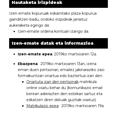
Hautaketa irizpideak
Izen-emate kopuruak eskainitako plaza kopurua
gainditzen badu, ondoko irizpideak jarraituz
aukeraketa egingo da:
Izen-emate ordena kontuan izango da.
Izen-emate datak eta informazioa
Izen-emate epea
: 2019ko martxoaren 12a.
Ebazpena
: 2019ko martxoaren 13an, izena
eman duen pertsonari, emailez jakinaraziko zaio
formakuntzan onartua edo baztertua izan den.
Onartuta izan den pertsonak
matrikula
online osatu behar du (komunikazio email
berean adierazten den estekan sartuz eta
eskatzen diren datuak guztiak osatuz).
Matrikulazio epea
: 2019ko martxoaren 19a.