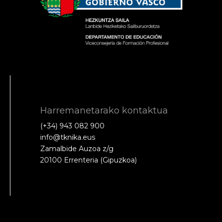
Harremanetarako kontaktua
(+34) 943 082 900
info@tknika.eus
Zamalbide Auzoa z/g
20100 Errenteria (Gipuzkoa)