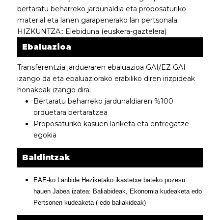
bertaratu beharreko jardunaldia eta proposaturiko
material eta lanen garapenerako lan pertsonala
HIZKUNTZA:: Elebiduna (euskera-gaztelera)
Ebaluazioa
Transferentzia jardueraren ebaluazioa GAI/EZ GAI
izango da eta ebaluaziorako erabiliko diren irizpideak
honakoak izango dira:
Bertaratu beharreko jardunaldiaren %100
orduetara bertaratzea
Proposaturiko kasuen lanketa eta entregatze
egokia
Baldintzak
EAE-ko Lanbide Heziketako ikastetxe bateko pozesu
hauen Jabea izatea: Baliabideak, Ekonomia kudeaketa edo
Pertsonen kudeaketa ( edo baliakideak)