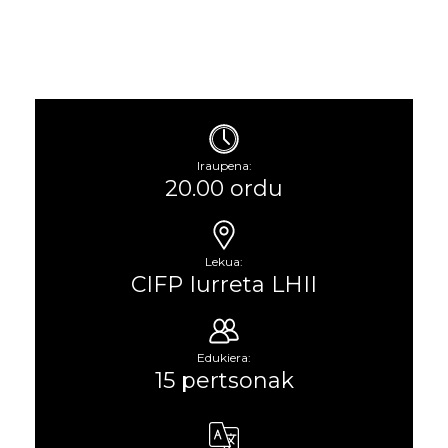
Iraupena:
20.00 ordu
Lekua:
CIFP Iurreta LHII
Edukiera:
15 pertsonak