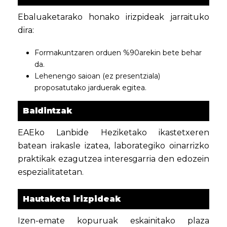
Ebaluaketarako honako irizpideak jarraituko
dira:
Formakuntzaren orduen %90arekin bete behar
da.
Lehenengo saioan (ez presentziala)
proposatutako jarduerak egitea.
Baldintzak
EAEko Lanbide Heziketako ikastetxeren
batean irakasle izatea, laborategiko oinarrizko
praktikak ezagutzea interesgarria den edozein
espezialitatetan.
Hautaketa irizpideak
Izen-emate kopuruak eskainitako plaza