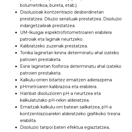
bolumetrikoa, bureta, etab.).
Disoluzioak kontzentrazio desberdinetan
prestatzea. Diluzio seriatuak prestatzea. Disoluzio
indargetzaileak prestatzea.
UM-Ikusgai espektrofotometroaren erabilera
patroiak eta laginak neurtzeko.
Kalibratzeko zuzenak prestatzea.
Tonika laginetan kinina determinatu ahal izateko
patroien prestaketa.
Esne laginetan fosforoa determinatu ahal izateko
patroien prestaketa.
Kalkulu-orrien bitartez emaitzen adierazpena
pHmetroaren kalibrazioa eta erabilera.
Hainbat disoluzioren pH-a neurtzea eta
kalkulatutako pH-rekin alderatzea.
Emaitzak kalkulu-orri batean sailkatzea, pH-a
kontzentrazioarekin alderatzeko grafikoko tresna
erabilita.
Disoluzio tanpoi baten efektua egiaztatzea,