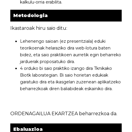
kalkulu-orria erabilita.
Metodologia
Ikastaroak hiru saio ditu:
Lehenengo saioan (ez presentziala) eduki
teorikoenak helaraziko dira web-lotura baten
bidez, eta saio praktikoen aurretik egin beharreko
jarduerak proposatuko dira.
4 orduko bi saio praktiko izango dira Tknikako
Biotk laborategian. Bi saio horietan edukiak
garatuko dira eta ikasgelan zuzenean aplikatzeko
beharrezkoak diren baliabideak eskainiko dira.
ORDENAGAILUA EKARTZEA beharrezkoa da.
Ebaluazioa