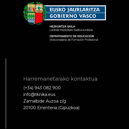
Harremanetarako kontaktua
(+34) 943 082 900
info@tknika.eus
Zamalbide Auzoa z/g
20100 Errenteria (Gipuzkoa)