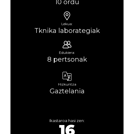
10 ordu
Lekua:
Tknika laborategiak
Edukiera:
8 pertsonak
Hizkuntza
Gaztelania
Ikastaroa hasi zen:
16