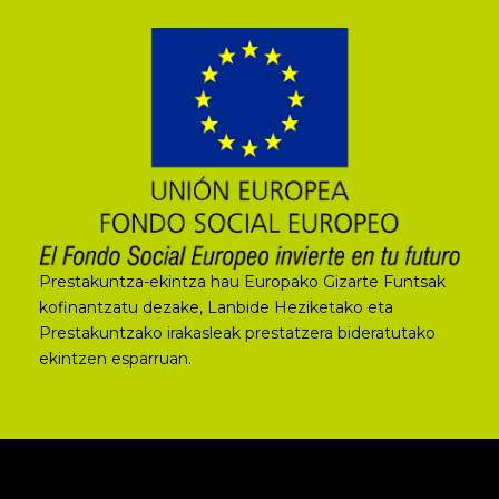
Prestakuntza-ekintza hau Europako Gizarte Funtsak
kofinantzatu dezake, Lanbide Heziketako eta
Prestakuntzako irakasleak prestatzera bideratutako
ekintzen esparruan.