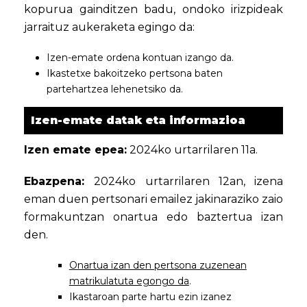
kopurua gainditzen badu, ondoko irizpideak
jarraituz aukeraketa egingo da:
Izen-emate ordena kontuan izango da.
Ikastetxe bakoitzeko pertsona baten
partehartzea lehenetsiko da.
Izen-emate datak eta informazioa
Izen emate epea:
2024ko urtarrilaren 11a.
Ebazpena:
2024ko urtarrilaren 12an, izena
eman duen pertsonari emailez jakinaraziko zaio
formakuntzan onartua edo baztertua izan
den.
Onartua izan den pertsona zuzenean
matrikulatuta egongo da
.
Ikastaroan parte hartu ezin izanez