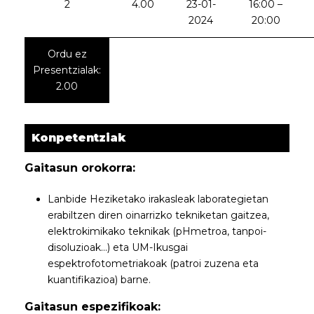
2
4.00
23-01-
16:00 –
2024
20:00
Ordu ez
Presentzialak:
2.00
Konpetentziak
Gaitasun orokorra:
Lanbide Heziketako irakasleak laborategietan
erabiltzen diren oinarrizko tekniketan gaitzea,
elektrokimikako teknikak (pHmetroa, tanpoi-
disoluzioak…) eta UM-Ikusgai
espektrofotometriakoak (patroi zuzena eta
kuantifikazioa) barne.
Gaitasun espezifikoak: