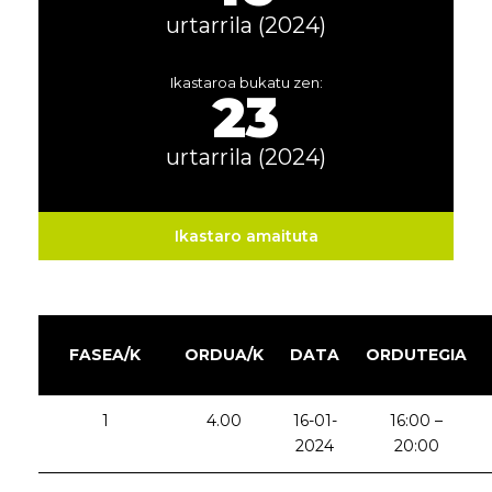
urtarrila (2024)
Ikastaroa bukatu zen:
23
urtarrila (2024)
Ikastaro amaituta
FASEA/K
ORDUA/K
DATA
ORDUTEGIA
1
4.00
16-01-
16:00 –
2024
20:00