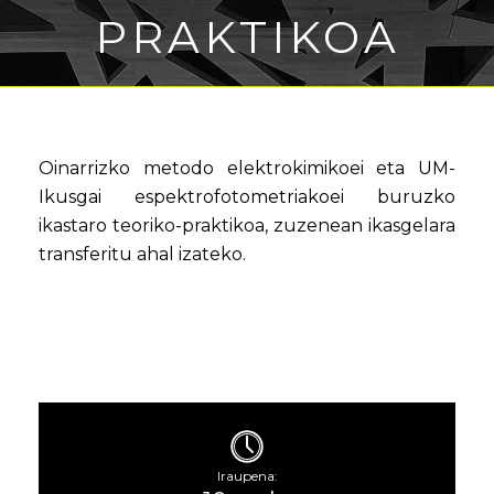
PRAKTIKOA
Oinarrizko metodo elektrokimikoei eta UM-
Ikusgai espektrofotometriakoei buruzko
ikastaro teoriko-praktikoa, zuzenean ikasgelara
transferitu ahal izateko.
Iraupena: