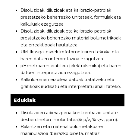
Disoluzioak, diluzioak eta kalibrazio-patroiak
prestatzeko beharrezko unitateak, formulak eta
kalkuluak ezagutzea.
Disoluzioak, diluzioak eta kalibrazio-patroiak
prestatzeko beharrezko material bolumetrikoak
eta erreaktiboak hautatzea.
UM-Ikusgai espektrofotometriaren teknika eta
haren datuen interpretazioa ezagutzea.
pHmetroaren erabilera (elektrokimika) eta haren
datuen interpretazioa ezagutzea.
Kalkulu-orrien erabilera datuak tratatzeko eta
grafikoak irudikatu eta interpretatu ahal izateko.
Edukiak
Disoluzioen adierazpena kontzentrazio unitate
desberdinetan (molaritatea,% p/v, % v/v, ppm).
Balantzen eta material bolumetrikoaren
manipulazioa (beirazko pipeta, matraz