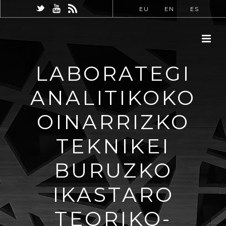
EU
EN
ES
LABORATEGI
ANALITIKOKO
OINARRIZKO
TEKNIKEI
BURUZKO
IKASTARO
TEORIKO-