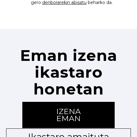
gero
denborarekin abisatu
beharko da.
Eman izena
ikastaro
honetan
IZENA
EMAN
Ikastaro amaituta