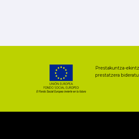
Prestakuntza-ekintz
prestatzera biderat