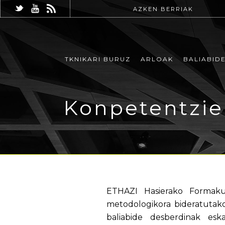
AZKEN BERRIAK
TKNIKARI BURUZ
ARLOAK
BALIABID
Konpetentzien
ETHAZI Hasierako Formakun
metodologikora bideratutak
baliabide desberdinak es