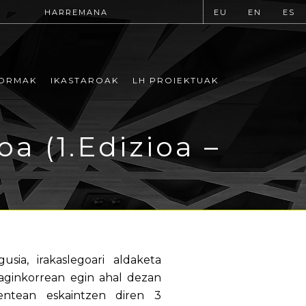
HARREMANA
EU
EN
ES
ORMAK
IKASTAROAK
LH PROIEKTUAK
a (1.Edizioa –
ia, irakaslegoari aldaketa
aginkorrean egin ahal dezan
entean eskaintzen diren 3