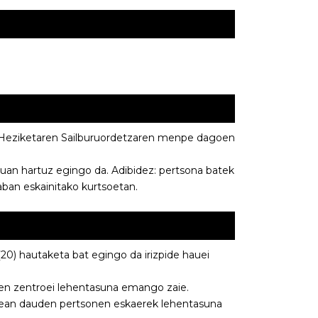
 Heziketaren Sailburuordetzaren menpe dagoen
uan hartuz egingo da. Adibidez: pertsona batek
raban eskainitako kurtsoetan.
0) hautaketa bat egingo da irizpide hauei
ten zentroei lehentasuna emango zaie.
nean dauden pertsonen eskaerek lehentasuna