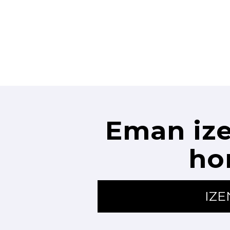
Eman ize
ho
IZ