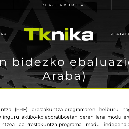
BILAKETA XEHATUA
EAK
PLATAF
 bidezko ebaluazio
Araba)
tza (EHF) prestakuntza-programaren helburu nagus
o inguru aktibo-kolaboratiboetan beren lana modu er
kaintzea da.Prestakuntza-programa modu independi