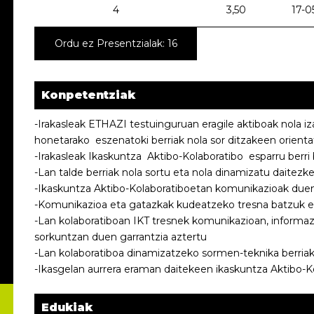
4
3,50
17-0
Ordu ez Presentzialak: 16
Konpetentziak
-Irakasleak ETHAZI testuinguruan eragile aktiboak nola i
honetarako eszenatoki berriak nola sor ditzakeen orienta
-Irakasleak Ikaskuntza Aktibo-Kolaboratibo esparru berri
-Lan talde berriak nola sortu eta nola dinamizatu daitezke
-Ikaskuntza Aktibo-Kolaboratiboetan komunikazioak duen
-Komunikazioa eta gatazkak kudeatzeko tresna batzuk 
-Lan kolaboratiboan IKT tresnek komunikazioan, informazi
sorkuntzan duen garrantzia aztertu
-Lan kolaboratiboa dinamizatzeko sormen-teknika berria
-Ikasgelan aurrera eraman daitekeen ikaskuntza Aktibo-Ko
Edukiak