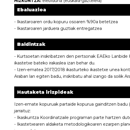
HIZKUNTZA:
elebiduna (euskara-gaztelera)
Ebaluazioa
- Ikastaroaren ordu kopuru osoaren %90a betetzea
- Ikastaroaren jarduera guztiak entregatzea
Baldintzak
- Kurtsoetan inskribatzen den pertsonak EAEko Lanbide
ikastetxe bateko irakaslea izan behar du.
- Izen-ematea 2017/2018 ikasturteko ikastetxe unea kont
Araban lan egiten badu, inskribatu ahal izango da soilik A
Hautaketa irizpideak
Izen-emate kopuruak partaide kopurua gainditzen badu (2
jarraituz:
- Ikaskuntza Koordinatzaile programan parte hartzen du
- Ikastetxearen aldaketa metodologikoaren ezarpen pla