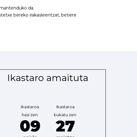
a mantenduko da.
tetxe bereko irakasleentzat, betiere
Ikastaro amaituta
Ikastaroa
Ikastaroa
hasi zen:
bukatu zen:
09
27