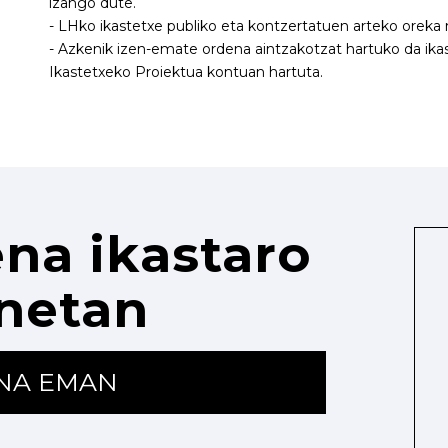
izango dute.
- LHko ikastetxe publiko eta kontzertatuen arteko orek
- Azkenik izen-emate ordena aintzakotzat hartuko da ikas
Ikastetxeko Proiektua kontuan hartuta.
na ikastaro
netan
ENA EMAN