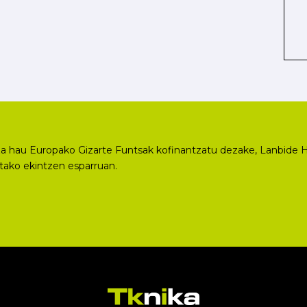
a hau Europako Gizarte Funtsak kofinantzatu dezake, Lanbide H
utako ekintzen esparruan.