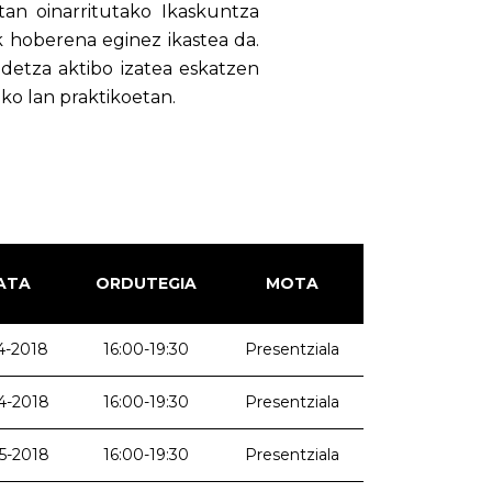
n oinarritutako Ikaskuntza
hoberena eginez ikastea da.
detza aktibo izatea eskatzen
ko lan praktikoetan.
ATA
ORDUTEGIA
MOTA
4-2018
16:00-19:30
Presentziala
4-2018
16:00-19:30
Presentziala
5-2018
16:00-19:30
Presentziala