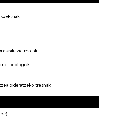
aspektuak
munikazio mailak
a metodologiak
tzea bideratzeko tresnak
ine)