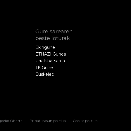
Gure sarearen
beste loturak
Ekingune
ETHAZI Gunea
Urratsbatsarea
TK Gune
Euskelec
gezko Oharra
Pribatutasun politika
Cookie politika