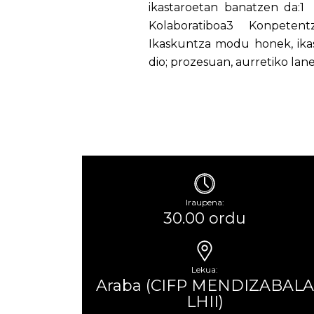
ikastaroetan banatzen da:
Kolaboratiboa3 Konpetentzi
Ikaskuntza modu honek, ikas
dio; prozesuan, aurretiko lan
Iraupena:
30.00 ordu
Lekua:
Araba (CIFP MENDIZABALA
LHII)