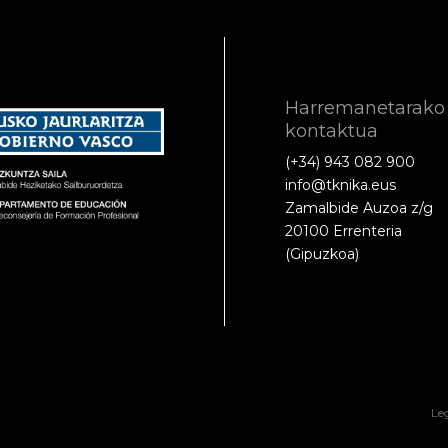
Harremanetarako
kontaktua
(+34) 943 082 900
info@tknika.eus
Zamalbide Auzoa z/g
20100 Errenteria
(Gipuzkoa)
Le