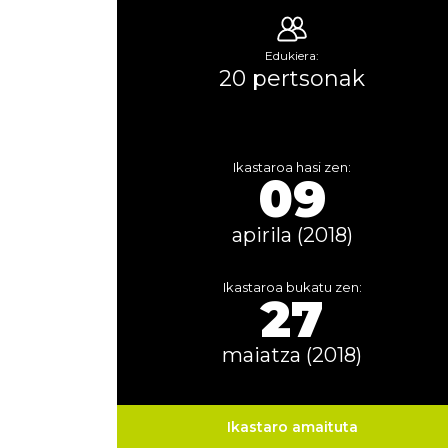
Edukiera:
20 pertsonak
Ikastaroa hasi zen:
09
apirila (2018)
Ikastaroa bukatu zen:
27
maiatza (2018)
Ikastaro amaituta