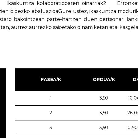
1 Ikaskuntza kolaboratiboaren oinarriak2 Erronketa
en bidezko ebaluazioaGure ustez, ikaskuntza modurik 
taro bakointzean parte-hartzen duen pertsonari lanki
etan, aurrez aurrezko saioetako dinamiketan eta ikasgela
FASEA/K
ORDUA/K
D
1
3,50
16-0
2
3,50
26-0
3
3,50
07-0