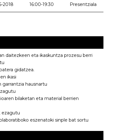
5-2018
16:00-19:30
Presentziala
zan daitezkeen eta ikaskuntza prozesu berri
tu
 batera gidatzea.
en ikasi
 garrantzia hausnartu
ezagutu
oaren bilaketan eta material berrien
k ezagutu
laboratiboko eszenatoki sinple bat sortu