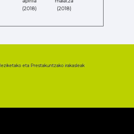
apirila
maiatza
(2018)
(2018)
eziketako eta Prestakuntzako irakasleak