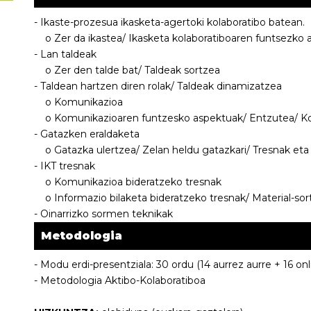
- Ikaste-prozesua ikasketa-agertoki kolaboratibo batean.
o Zer da ikastea/ Ikasketa kolaboratiboaren funtsezko 
- Lan taldeak
o Zer den talde bat/ Taldeak sortzea
- Taldean hartzen diren rolak/ Taldeak dinamizatzea
o Komunikazioa
o Komunikazioaren funtzesko aspektuak/ Entzutea/ Ko
- Gatazken eraldaketa
o Gatazka ulertzea/ Zelan heldu gatazkari/ Tresnak et
- IKT tresnak
o Komunikazioa bideratzeko tresnak
o Informazio bilaketa bideratzeko tresnak/ Material-sor
- Oinarrizko sormen teknikak
Metodologia
- Modu erdi-presentziala: 30 ordu (14 aurrez aurre + 16 onl
- Metodologia Aktibo-Kolaboratiboa