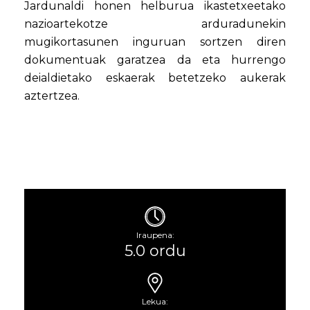
Jardunaldi honen helburua ikastetxeetako
nazioartekotze arduradunekin
mugikortasunen inguruan sortzen diren
dokumentuak garatzea da eta hurrengo
deialdietako eskaerak betetzeko aukerak
aztertzea.
Iraupena:
5.0 ordu
Lekua: