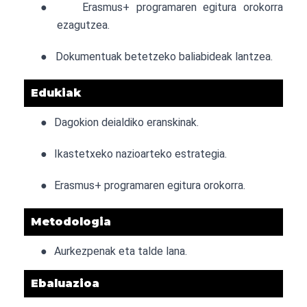
●
Erasmus+ programaren egitura orokorra
ezagutzea.
●
Dokumentuak betetzeko baliabideak lantzea.
Edukiak
●
Dagokion deialdiko eranskinak.
●
Ikastetxeko nazioarteko estrategia.
●
Erasmus+ programaren egitura orokorra.
Metodologia
●
Aurkezpenak eta talde lana.
Ebaluazioa