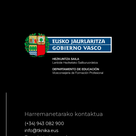
Harremanetarako kontaktua
(+34) 943 082 900
info@tknika.eus