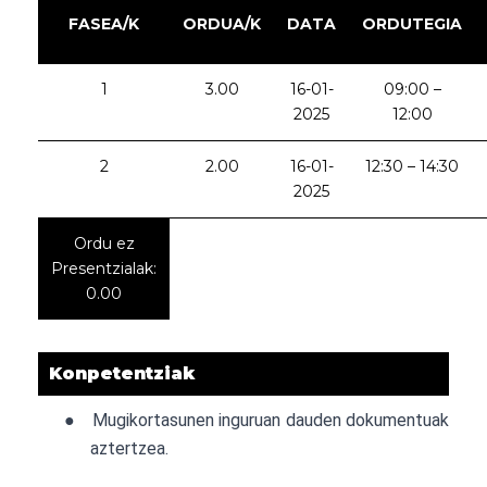
FASEA/K
ORDUA/K
DATA
ORDUTEGIA
1
3.00
16-01-
09:00 –
2025
12:00
2
2.00
16-01-
12:30 – 14:30
2025
Ordu ez
Presentzialak:
0.00
Konpetentziak
●
Mugikortasunen inguruan dauden dokumentuak
aztertzea.