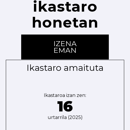
ikastaro
honetan
IZENA
EMAN
Ikastaro amaituta
Ikastaroa izan zen:
16
urtarrila (2025)