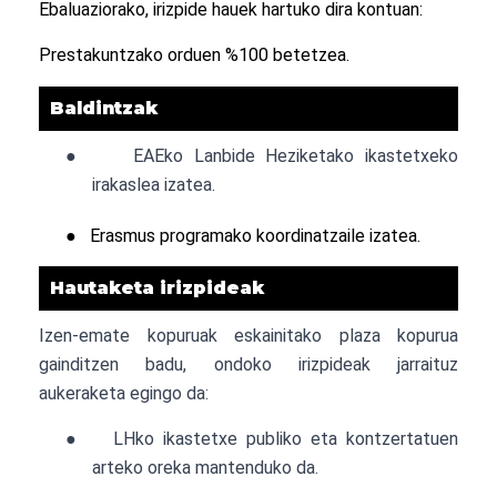
Ebaluaziorako, irizpide hauek hartuko dira kontuan:
Prestakuntzako orduen %100 betetzea.
Baldintzak
●
EAEko Lanbide Heziketako ikastetxeko
irakaslea izatea.
●
Erasmus programako koordinatzaile izatea.
Hautaketa irizpideak
Izen-emate kopuruak eskainitako plaza kopurua
gainditzen badu, ondoko irizpideak jarraituz
aukeraketa egingo da:
●
LHko ikastetxe publiko eta kontzertatuen
arteko oreka mantenduko da.