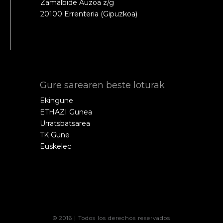
Zamalbide Auzoa z/g
20100 Errenteria (Gipuzkoa)
Gure sarearen beste loturak
Ekingune
ETHAZI Gunea
Urratsbatsarea
TK Gune
Euskelec
© 2016 | Todos los derechos reservados