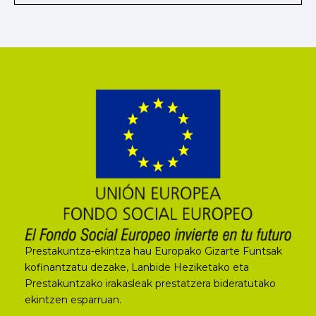
Prestakuntza-ekintza hau Europako Gizarte Funtsak
kofinantzatu dezake, Lanbide Heziketako eta
Prestakuntzako irakasleak prestatzera bideratutako
ekintzen esparruan.