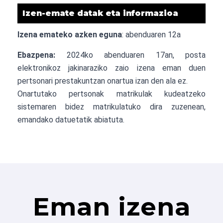
Izen-emate datak eta informazioa
Izena emateko azken eguna
: abenduaren 12a
Ebazpena:
2024ko abenduaren 17an, posta
elektronikoz jakinaraziko zaio izena eman duen
pertsonari prestakuntzan onartua izan den ala ez.
Onartutako pertsonak matrikulak kudeatzeko
sistemaren bidez matrikulatuko dira zuzenean,
emandako datuetatik abiatuta.
Eman izena