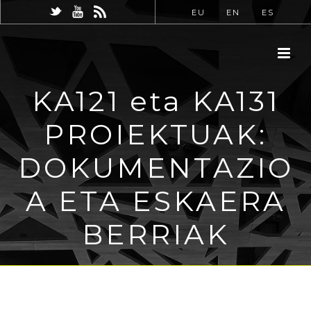
EU
EN
ES
KA121 eta KA131
PROIEKTUAK:
DOKUMENTAZIO
A ETA ESKAERA
BERRIAK