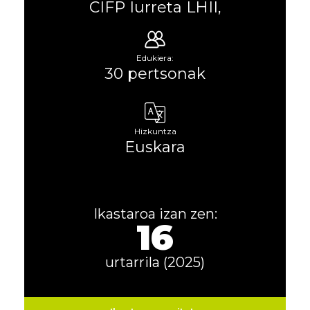
CIFP Iurreta LHII,
Edukiera:
30 pertsonak
Hizkuntza
Euskara
Ikastaroa izan zen:
16
urtarrila (2025)