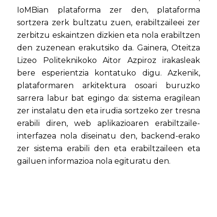
IoMBian plataforma zer den, plataforma
sortzera zerk bultzatu zuen, erabiltzaileei zer
zerbitzu eskaintzen dizkien eta nola erabiltzen
den zuzenean erakutsiko da. Gainera, Oteitza
Lizeo Politeknikoko Aitor Azpiroz irakasleak
bere esperientzia kontatuko digu. Azkenik,
plataformaren arkitektura osoari buruzko
sarrera labur bat egingo da: sistema eragilean
zer instalatu den eta irudia sortzeko zer tresna
erabili diren, web aplikazioaren erabiltzaile-
interfazea nola diseinatu den, backend-erako
zer sistema erabili den eta erabiltzaileen eta
gailuen informazioa nola egituratu den.