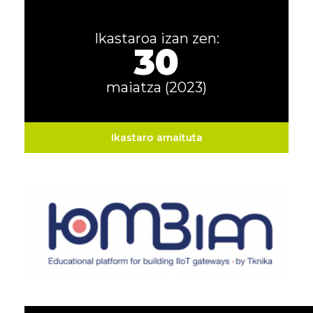
Ikastaroa izan zen:
30
maiatza (2023)
Ikastaro amaituta