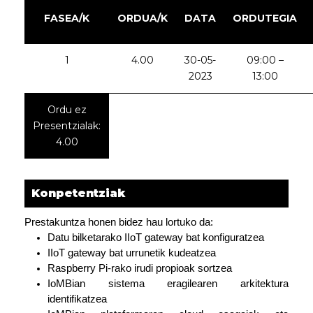
FASEA/K
ORDUA/K
DATA
ORDUTEGIA
1
4.00
30-05-
09:00 –
2023
13:00
Ordu ez
Presentzialak:
4.00
Konpetentziak
Prestakuntza honen bidez hau lortuko da:
Datu bilketarako IIoT gateway bat konfiguratzea
IIoT gateway bat urrunetik kudeatzea
Raspberry Pi-rako irudi propioak sortzea
IoMBian sistema eragilearen arkitektura
identifikatzea