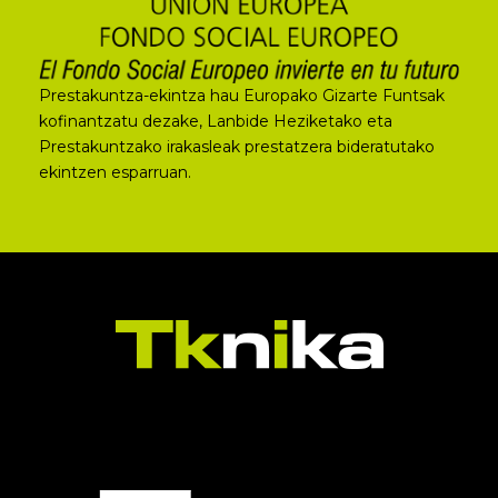
Prestakuntza-ekintza hau Europako Gizarte Funtsak
kofinantzatu dezake, Lanbide Heziketako eta
Prestakuntzako irakasleak prestatzera bideratutako
ekintzen esparruan.