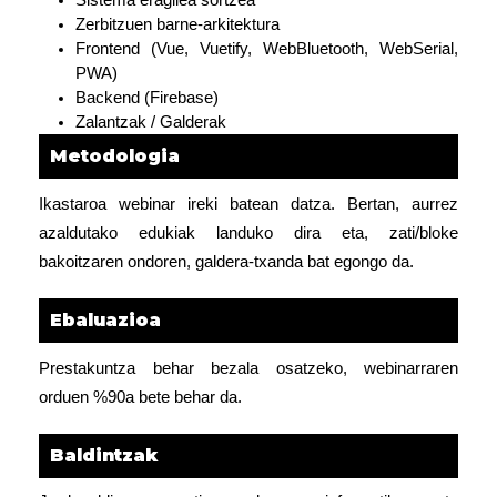
Zerbitzuen barne-arkitektura
Frontend (Vue, Vuetify, WebBluetooth, WebSerial,
PWA)
Backend (Firebase)
Zalantzak / Galderak
Metodologia
Ikastaroa webinar ireki batean datza. Bertan, aurrez
azaldutako edukiak landuko dira eta, zati/bloke
bakoitzaren ondoren, galdera-txanda bat egongo da.
Ebaluazioa
Prestakuntza behar bezala osatzeko, webinarraren
orduen %90a bete behar da.
Baldintzak