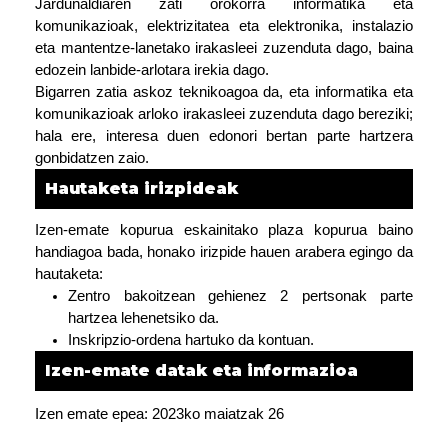
Jardunaldiaren zati orokorra informatika eta
komunikazioak, elektrizitatea eta elektronika, instalazio
eta mantentze-lanetako irakasleei zuzenduta dago, baina
edozein lanbide-arlotara irekia dago.
Bigarren zatia askoz teknikoagoa da, eta informatika eta
komunikazioak arloko irakasleei zuzenduta dago bereziki;
hala ere, interesa duen edonori bertan parte hartzera
gonbidatzen zaio.
Hautaketa irizpideak
Izen-emate kopurua eskainitako plaza kopurua baino
handiagoa bada, honako irizpide hauen arabera egingo da
hautaketa:
Zentro bakoitzean gehienez 2 pertsonak parte
hartzea lehenetsiko da.
Inskripzio-ordena hartuko da kontuan.
Izen-emate datak eta informazioa
Izen emate epea: 2023ko maiatzak 26