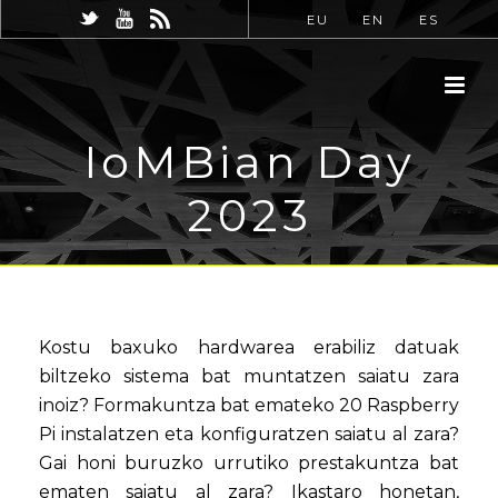
EU
EN
ES
IoMBian Day
2023
Kostu baxuko hardwarea erabiliz datuak
biltzeko sistema bat muntatzen saiatu zara
inoiz? Formakuntza bat emateko 20 Raspberry
Pi instalatzen eta konfiguratzen saiatu al zara?
Gai honi buruzko urrutiko prestakuntza bat
ematen saiatu al zara? Ikastaro honetan,