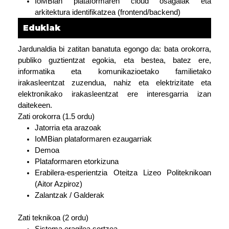
IoMBian plataformaren cloud osagaiak eta
arkitektura identifikatzea (frontend/backend)
Edukiak
Jardunaldia bi zatitan banatuta egongo da: bata orokorra,
publiko guztientzat egokia, eta bestea, batez ere,
informatika eta komunikazioetako familietako
irakasleentzat zuzendua, nahiz eta elektrizitate eta
elektronikako irakasleentzat ere interesgarria izan
daitekeen.
Zati orokorra (1.5 ordu)
Jatorria eta arazoak
IoMBian plataformaren ezaugarriak
Demoa
Plataformaren etorkizuna
Erabilera-esperientzia Oteitza Lizeo Politeknikoan
(Aitor Azpiroz)
Zalantzak / Galderak
Zati teknikoa (2 ordu)
Sistema eragilea sortzea