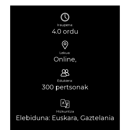
Iraupena:
4.0 ordu
Lekua:
Online,
Edukiera:
300 pertsonak
Hizkuntza
Elebiduna: Euskara, Gaztelania