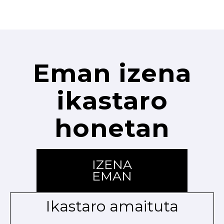
Eman izena
ikastaro
honetan
IZENA
EMAN
Ikastaro amaituta