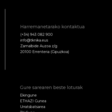
Harremanetarako kontaktua
(+34) 943 082 900
info@tknika.eus
Zamalbide Auzoa z/g
20100 Errenteria (Gipuzkoa)
Gure sarearen beste loturak
Ekingune
ETHAZI Gunea
Urratsbatsarea