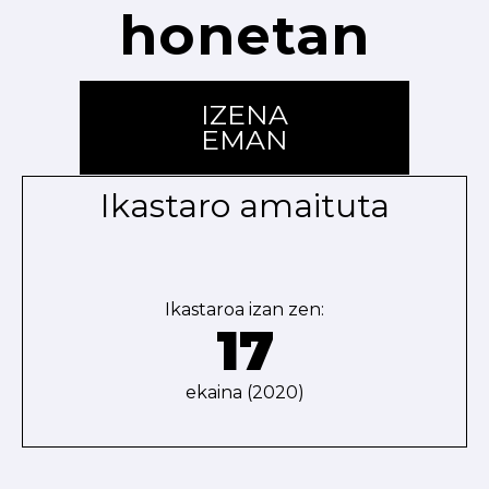
honetan
IZENA
EMAN
Ikastaro amaituta
Ikastaroa izan zen:
17
ekaina (2020)