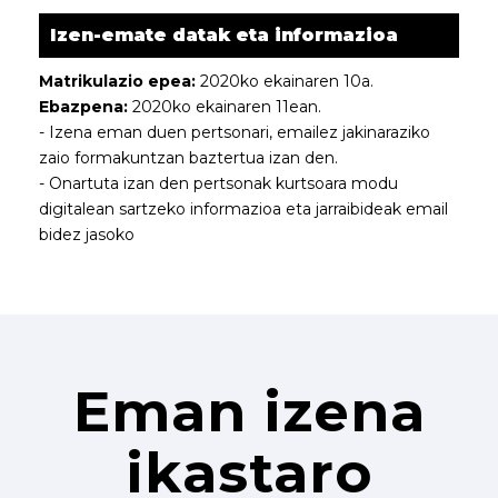
Izen-emate datak eta informazioa
Matrikulazio epea:
2020ko ekainaren 10a.
Ebazpena:
2020ko ekainaren 11ean.
- Izena eman duen pertsonari, emailez jakinaraziko
zaio formakuntzan baztertua izan den.
- Onartuta izan den pertsonak kurtsoara modu
digitalean sartzeko informazioa eta jarraibideak email
bidez jasoko
Eman izena
ikastaro