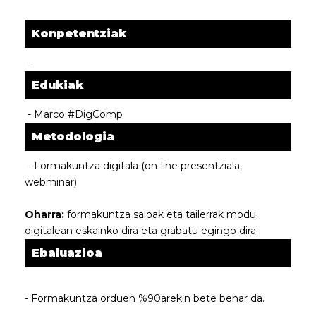
Konpetentziak
-
Edukiak
- Marco #DigComp
Metodologia
- Formakuntza digitala (on-line presentziala,
webminar)
Oharra:
formakuntza saioak eta tailerrak modu
digitalean eskainko dira eta grabatu egingo dira.
Ebaluazioa
- Formakuntza orduen %90arekin bete behar da.