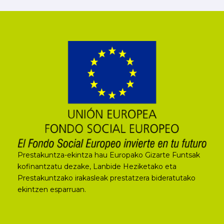
Prestakuntza-ekintza hau Europako Gizarte Funtsak
kofinantzatu dezake, Lanbide Heziketako eta
Prestakuntzako irakasleak prestatzera bideratutako
ekintzen esparruan.