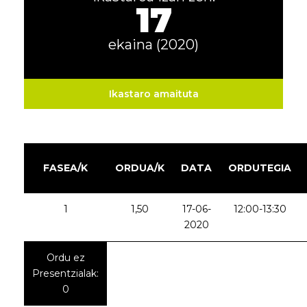
17
ekaina (2020)
Ikastaro amaituta
FASEA/K
ORDUA/K
DATA
ORDUTEGIA
1
1,50
17-06-
12:00-13:30
2020
Ordu ez
Presentzialak:
0