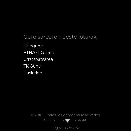
Gure sarearen beste loturak
Ekingune
ETHAZI Gunea
Urratsbatsarea
TK Gune
Euskelec
© 2016 | Todos los derechos reservados
Creado con
por
POM
.
Legezko Oharra