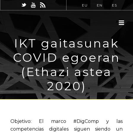
EU
EN
ES
IKT gaitasunak
COVID egoeran
(Ethazi astea
2020)
Objetivo: El marco #DigComp y las
competencias digitales siguen siendo un