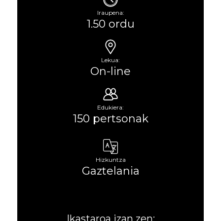
Iraupena:
1.50 ordu
Lekua:
On-line
Edukiera:
150 pertsonak
Hizkuntza
Gaztelania
Ikastaroa izan zen: