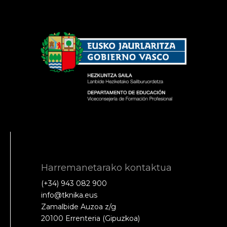
Harremanetarako kontaktua
(+34) 943 082 900
info@tknika.eus
Zamalbide Auzoa z/g
20100 Errenteria (Gipuzkoa)