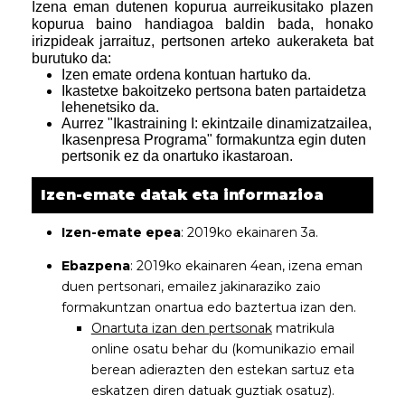
Izena eman dutenen kopurua aurreikusitako plazen
kopurua baino handiagoa baldin bada, honako
irizpideak jarraituz, pertsonen arteko aukeraketa bat
burutuko da:
Izen emate ordena kontuan hartuko da.
Ikastetxe bakoitzeko pertsona baten partaidetza
lehenetsiko da.
Aurrez "Ikastraining I: ekintzaile dinamizatzailea,
Ikasenpresa Programa" formakuntza egin duten
pertsonik ez da onartuko ikastaroan.
Izen-emate datak eta informazioa
Izen-emate epea
: 2019ko ekainaren 3a.
Ebazpena
: 2019ko ekainaren 4ean, izena eman
duen pertsonari, emailez jakinaraziko zaio
formakuntzan onartua edo baztertua izan den.
Onartuta izan den pertsonak
matrikula
online osatu behar du (komunikazio email
berean adierazten den estekan sartuz eta
eskatzen diren datuak guztiak osatuz).