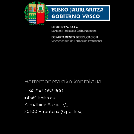
Harremanetarako kontaktua
(+34) 943 082 900
info@tknika.eus
Zamalbide Auzoa z/g
20100 Errenteria (Gipuzkoa)