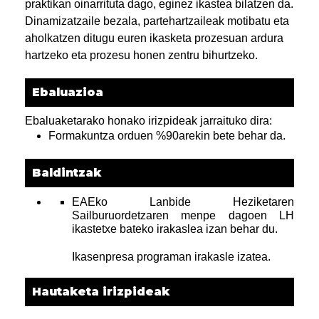
praktikan oinarrituta dago, eginez ikastea bilatzen da.
Dinamizatzaile bezala, partehartzaileak motibatu eta
aholkatzen ditugu euren ikasketa prozesuan ardura
hartzeko eta prozesu honen zentru bihurtzeko.
Ebaluazioa
Ebaluaketarako honako irizpideak jarraituko dira:
Formakuntza orduen %90arekin bete behar da.
Baldintzak
EAEko Lanbide Heziketaren
Sailburuordetzaren menpe dagoen LH
ikastetxe bateko irakaslea izan behar du.
Ikasenpresa programan irakasle izatea.
Hautaketa irizpideak