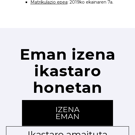
Matrikulazio epea
: 2019ko ekainaren 7a.
Eman izena
ikastaro
honetan
IZENA
EMAN
Ikastaro amaituta