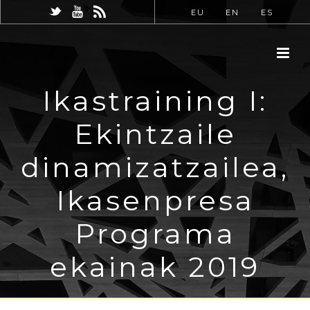
EU
EN
ES
Ikastraining I:
Ekintzaile
dinamizatzailea,
Ikasenpresa
Programa
ekainak 2019