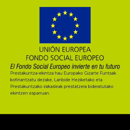
Prestakuntza-ekintza hau Europako Gizarte Funtsak
kofinantzatu dezake, Lanbide Heziketako eta
Prestakuntzako irakasleak prestatzera bideratutako
ekintzen esparruan.