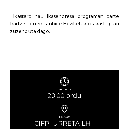
Ikastaro hau Ikasenpresa programan parte
hartzen duen Lanbide Heziketako irakaslegoari
zuzenduta dago.
Iraupena:
20.00 ordu
Lekua:
CIFP IURRETA LHII