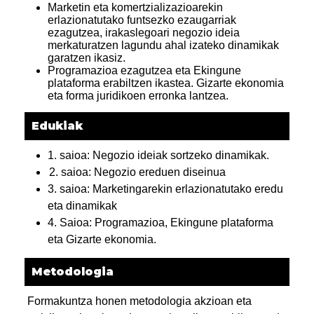
Marketin eta komertzializazioarekin
erlazionatutako funtsezko ezaugarriak
ezagutzea, irakaslegoari negozio ideia
merkaturatzen lagundu ahal izateko dinamikak
garatzen ikasiz.
Programazioa ezagutzea eta Ekingune
plataforma erabiltzen ikastea. Gizarte ekonomia
eta forma juridikoen erronka lantzea.
Edukiak
1. saioa: Negozio ideiak sortzeko dinamikak.
2. saioa: Negozio ereduen diseinua
3. saioa: Marketingarekin erlazionatutako eredu
eta dinamikak
4. Saioa: Programazioa, Ekingune plataforma
eta Gizarte ekonomia.
Metodologia
Formakuntza honen metodologia akzioan eta