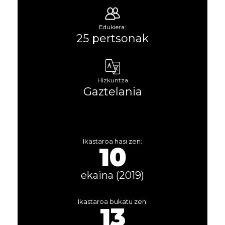
Edukiera:
25 pertsonak
Hizkuntza
Gaztelania
Ikastaroa hasi zen:
10
ekaina (2019)
Ikastaroa bukatu zen:
13