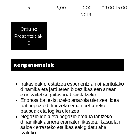
4
5,00
13-06-
09:00-14:00
2019
Ordu ez
Presentzialak:
0
Konpetentziak
Irakasleak prestatzea esperientzian oinarritutako
dinamika eta jardueren bidez ikasleen artean
ekintzailetza gaitasunak sustatzeko.
Enpresa bat existitzeko arrazoia ulertzea. Idea
bat negozio bihurtzeko eman beharreko
pausuak eta logika ulertzea.
Negozio ideia eta negozio eredua lantzeko
dinamikak aurrera eramaten ikastea, ikasgelan
saioak errazteko eta ikasleak gidatu ahal
izateko.