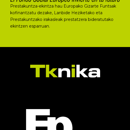
Prestakuntza-ekintza hau Europako Gizarte Funtsak
kofinantzatu dezake, Lanbide Heziketako eta
Prestakuntzako irakasleak prestatzera bideratutako
ekintzen esparruan.