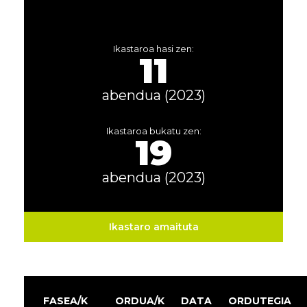
Ikastaroa hasi zen:
11
abendua (2023)
Ikastaroa bukatu zen:
19
abendua (2023)
Ikastaro amaituta
FASEA/K
ORDUA/K
DATA
ORDUTEGIA