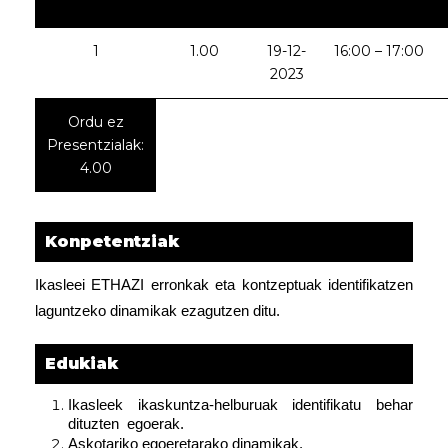
1
1.00
19-12-
16:00 – 17:00
2023
Ordu ez
Presentzialak:
4.00
Konpetentziak
Ikasleei ETHAZI erronkak eta kontzeptuak identifikatzen
laguntzeko dinamikak ezagutzen ditu.
Edukiak
Ikasleek  ikaskuntza-helburuak  identifikatu  behar  
dituzten  egoerak.
Askotariko egoeretarako dinamikak.