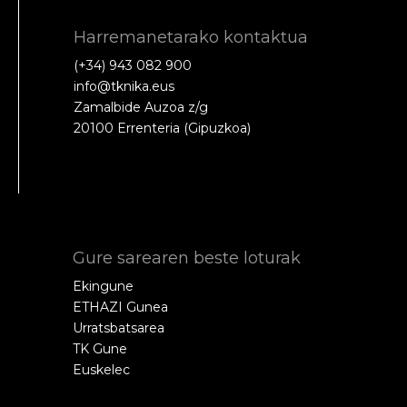
Harremanetarako kontaktua
(+34) 943 082 900
info@tknika.eus
Zamalbide Auzoa z/g
20100 Errenteria (Gipuzkoa)
Gure sarearen beste loturak
Ekingune
ETHAZI Gunea
Urratsbatsarea
TK Gune
Euskelec