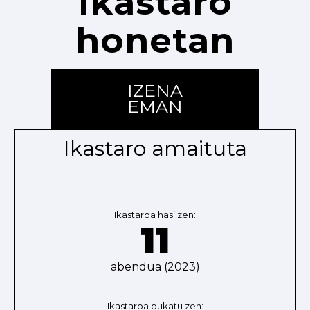
ikastaro
honetan
IZENA
EMAN
Ikastaro amaituta
Ikastaroa hasi zen:
11
abendua (2023)
Ikastaroa bukatu zen: