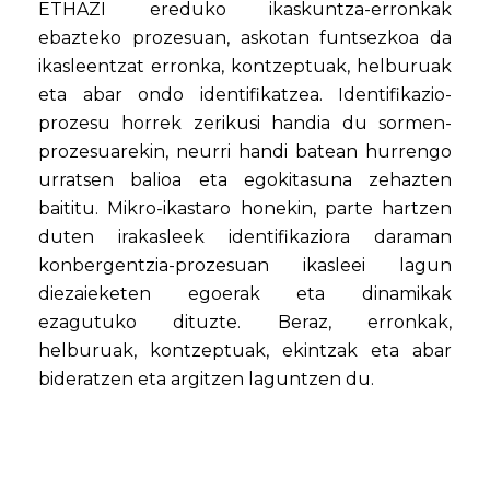
ETHAZI ereduko ikaskuntza-erronkak
ebazteko prozesuan, askotan funtsezkoa da
ikasleentzat erronka, kontzeptuak, helburuak
eta abar ondo identifikatzea. Identifikazio-
prozesu horrek zerikusi handia du sormen-
prozesuarekin, neurri handi batean hurrengo
urratsen balioa eta egokitasuna zehazten
baititu. Mikro-ikastaro honekin, parte hartzen
duten irakasleek identifikaziora daraman
konbergentzia-prozesuan ikasleei lagun
diezaieketen egoerak eta dinamikak
ezagutuko dituzte. Beraz, erronkak,
helburuak, kontzeptuak, ekintzak eta abar
bideratzen eta argitzen laguntzen du.