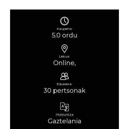
Iraupena:
5.0 ordu
Lekua:
Online,
Edukiera:
30 pertsonak
Hizkuntza
Gaztelania