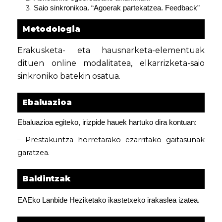
Saio sinkronikoa. “Agoerak partekatzea. Feedback”
Metodologia
Erakusketa- eta hausnarketa-elementuak
dituen online modalitatea, elkarrizketa-saio
sinkroniko batekin osatua.
Ebaluazioa
Ebaluazioa egiteko, irizpide hauek hartuko dira kontuan:
– Prestakuntza horretarako ezarritako gaitasunak
garatzea.
Baldintzak
EAEko Lanbide Heziketako ikastetxeko irakaslea izatea.