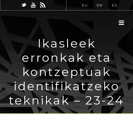
EU
EN
ES
Ikasleek
erronkak eta
kontzeptuak
identifikatzeko
teknikak – 23-24