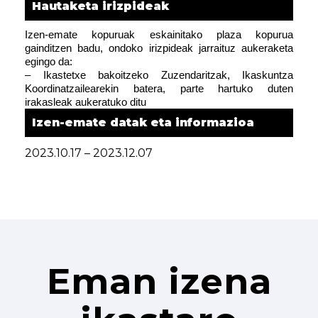
Hautaketa irizpideak
Izen-emate kopuruak eskainitako plaza kopurua
gainditzen badu, ondoko irizpideak jarraituz aukeraketa
egingo da:
– Ikastetxe bakoitzeko Zuzendaritzak, Ikaskuntza
Koordinatzailearekin batera, parte hartuko duten
irakasleak aukeratuko ditu
Izen-emate datak eta informazioa
2023.10.17 – 2023.12.07
Eman izena