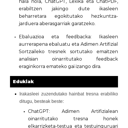
hala nola, ChatGPT, Lexika eta ChatPDF,
erabiltzen jakingo dute ikasleen
beharretara egokitutako hezkuntza-
jarduera aberasgarriak garatzeko.
Ebaluazioa eta feedbacka: Ikasleen
aurrerapena ebaluatu eta Adimen Artifizial
Sortzaileko tresnek sortutako emaitzen
analisian oinarritutako feedback
eraginkorra emateko gai izango dira.
Edukiak
Irakasleei zuzendutako hainbat tresna erabiliko
ditugu, besteak beste:
ChatGPT: Adimen Artifizialean
oinarritutako tresna honek
elkarrizketa-testua eta testuinguruari