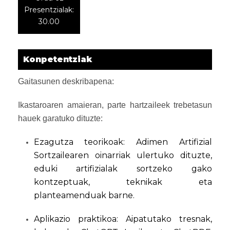
Presentzialak:
30.00
Konpetentziak
Gaitasunen deskribapena:
Ikastaroaren amaieran, parte hartzaileek trebetasun
hauek garatuko dituzte:
Ezagutza teorikoak: Adimen Artifizial
Sortzailearen oinarriak ulertuko dituzte,
eduki artifizialak sortzeko gako
kontzeptuak, teknikak eta
planteamenduak barne.
Aplikazio praktikoa: Aipatutako tresnak,