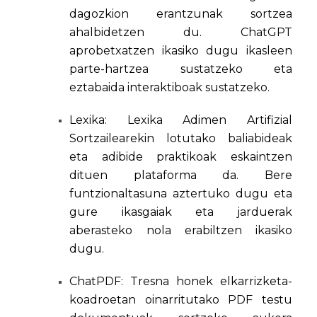
dagozkion erantzunak sortzea
ahalbidetzen du. ChatGPT
aprobetxatzen ikasiko dugu ikasleen
parte-hartzea sustatzeko eta
eztabaida interaktiboak sustatzeko.
Lexika: Lexika Adimen Artifizial
Sortzailearekin lotutako baliabideak
eta adibide praktikoak eskaintzen
dituen plataforma da. Bere
funtzionaltasuna aztertuko dugu eta
gure ikasgaiak eta jarduerak
aberasteko nola erabiltzen ikasiko
dugu.
ChatPDF: Tresna honek elkarrizketa-
koadroetan oinarritutako PDF testu