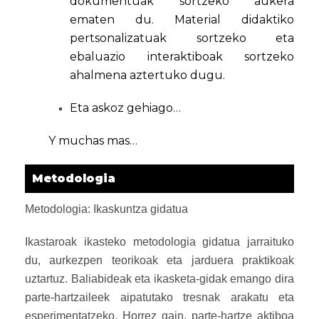
dokumentuak sortzeko aukera
ematen du. Material didaktiko
pertsonalizatuak sortzeko eta
ebaluazio interaktiboak sortzeko
ahalmena aztertuko dugu.
Eta askoz gehiago…
Y muchas mas…
Metodologia
Metodologia: Ikaskuntza gidatua
Ikastaroak ikasteko metodologia gidatua jarraituko
du, aurkezpen teorikoak eta jarduera praktikoak
uztartuz. Baliabideak eta ikasketa-gidak emango dira
parte-hartzaileek aipatutako tresnak arakatu eta
esperimentatzeko. Horrez gain, parte-hartze aktiboa