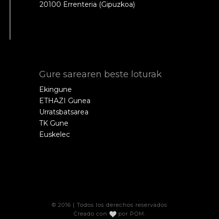
20100 Errenteria (Gipuzkoa)
Gure sarearen beste loturak
Ekingune
ETHAZI Gunea
Urratsbatsarea
TK Gune
Euskelec
© 2016 | Todos los derechos reservados
Creado con
por
POM
.