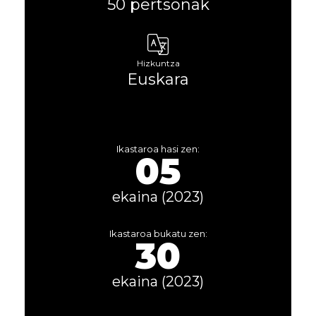
50 pertsonak
Hizkuntza
Euskara
Ikastaroa hasi zen:
05
ekaina (2023)
Ikastaroa bukatu zen:
30
ekaina (2023)