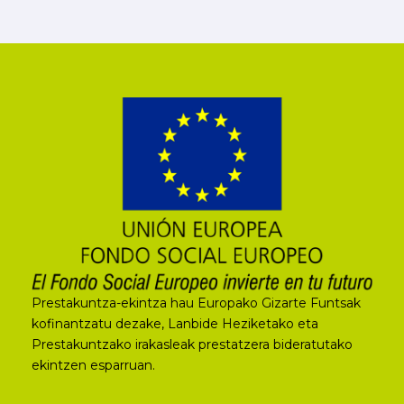
Prestakuntza-ekintza hau Europako Gizarte Funtsak
kofinantzatu dezake, Lanbide Heziketako eta
Prestakuntzako irakasleak prestatzera bideratutako
ekintzen esparruan.