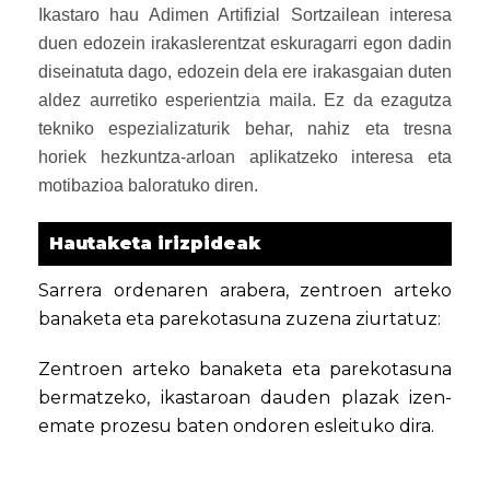
Ikastaro hau Adimen Artifizial Sortzailean interesa
duen edozein irakaslerentzat eskuragarri egon dadin
diseinatuta dago, edozein dela ere irakasgaian duten
aldez aurretiko esperientzia maila. Ez da ezagutza
tekniko espezializaturik behar, nahiz eta tresna
horiek hezkuntza-arloan aplikatzeko interesa eta
motibazioa baloratuko diren.
Hautaketa irizpideak
Sarrera ordenaren arabera, zentroen arteko
banaketa eta parekotasuna zuzena ziurtatuz:
Zentroen arteko banaketa eta parekotasuna
bermatzeko, ikastaroan dauden plazak izen-
emate prozesu baten ondoren esleituko dira.