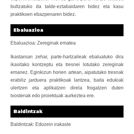
bultzatuko da talde-eztabaidaren bidez eta kasu
praktikoen ebazpenaren bidez.
Ebaluazioa
Ebaluazioa: Zereginak ematea
Ikastaroan zehar, parte-hartzaileak ebaluatuko dira
ikasitako kontzeptu eta tresnei lotutako zereginak
emanez. Eginkizun horien artean, aipatutako tresnak
erabiliz jarduera praktikoak lantzea, baita edukiak
ulertzen eta aplikatzen direla frogatzen duten
txostenak edo proiektuak aurkeztea ere.
Baldintzak
Baldintzak: Edozein irakasle