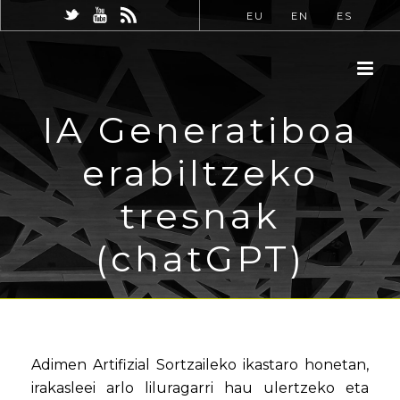
EU
EN
ES
IA Generatiboa
erabiltzeko
tresnak
(chatGPT)
Adimen Artifizial Sortzaileko ikastaro honetan,
irakasleei arlo liluragarri hau ulertzeko eta