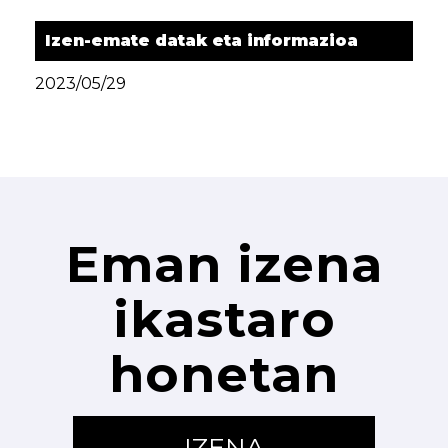
Izen-emate datak eta informazioa
2023/05/29
Eman izena
ikastaro
honetan
IZENA