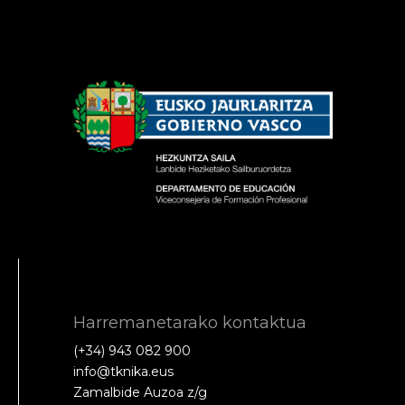
Harremanetarako kontaktua
(+34) 943 082 900
info@tknika.eus
Zamalbide Auzoa z/g