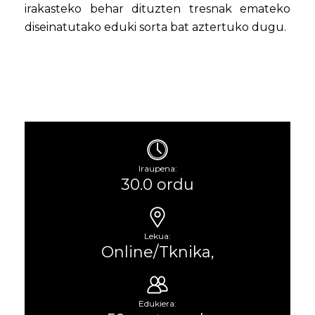
irakasteko behar dituzten tresnak emateko
diseinatutako eduki sorta bat aztertuko dugu.
Iraupena:
30.0 ordu
Lekua:
Online/Tknika,
Edukiera: