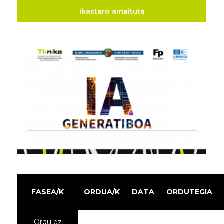
Ikastaro amaituta
FASEA/K
ORDUA/K
DATA
ORDUTEGIA
Ordu ez