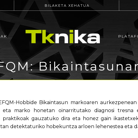
BILAKETA XEHATUA
EAK
PLATAF
FQM: Bikaintasunar
EFQM-Hobbide Bikaintasun markoaren aurkezpenean 
da eta marko honetan oinarritutako diagnosi tresna
o praktikoak gauzatuko dira eta honez gain ikastetxe
ertan detektaturiko hobekuntza arloen lehenestea eta