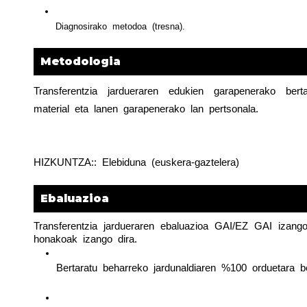
Diagnosirako  metodoa  (tresna).
Metodologia
Transferentzia  jardueraren  edukien  garapenerako  bertar
material  eta  lanen  garapenerako  lan  pertsonala.
HIZKUNTZA::  Elebiduna  (euskera-gaztelera)
Ebaluazioa
Transferentzia  jardueraren  ebaluazioa  GAI/EZ  GAI  izango  d
honakoak  izango  dira.
Bertaratu  beharreko  jardunaldiaren  %100  orduetara  b