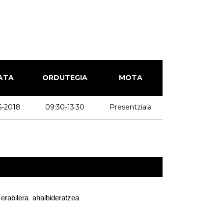
ATA
ORDUTEGIA
MOTA
5-2018
09:30-13:30
Presentziala
rabilera  ahalbideratzea