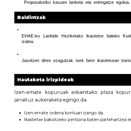
Proposaturiko  kasuen  lanketa  eta  entregatze  egokia.
Baldintzak
EHAE-ko  Lanbide  Heziketako  ikastetxe  bateko  Kude
izatea.
Jasotzen  diren  ezagutzak  nork  bere  ikastetxean  tra
Hautaketa irizpideak
Izen-emate kopuruak eskainitako plaza kopur
jarraituz aukeraketa egingo da:
Izen-emate ordena kontuan izango da.
Ikastetxe bakoitzeko pertsona baten partehartzea l