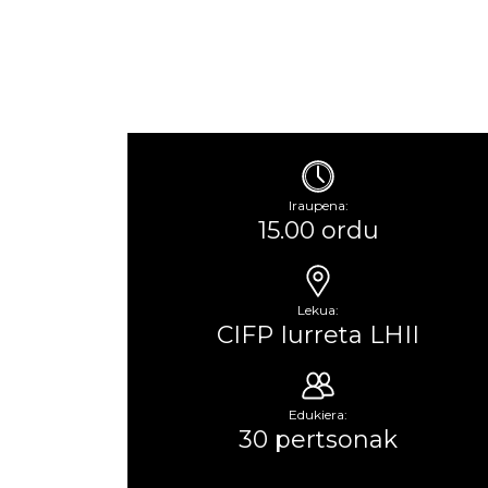
Iraupena:
15.00 ordu
Lekua:
CIFP Iurreta LHII
Edukiera:
30 pertsonak