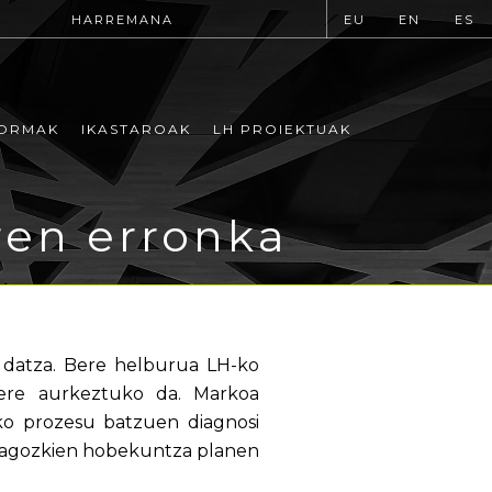
HARREMANA
EU
EN
ES
ORMAK
IKASTAROAK
LH PROIEKTUAK
en erronka
datza. Bere helburua LH-ko
 ere aurkeztuko da. Markoa
ko prozesu batzuen diagnosi
 dagozkien hobekuntza planen