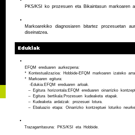
PKS/KSI  ko  prozesuen  eta  Bikaintasun  markoaren  art
Markoarekiko  diagnosiaren  bitartez  prozesuetan  aurk
diseinatzea.
Edukiak
EFQM  ereduaren  aurkezpena: 
*  Kontestualizazioa:  Hobbide-EFQM  markoaren  izateko  arra
*  Markoaren  egitura:
    -Edukia:EFQM  ereduaren  arloak.
   –  Egitura  horizontala:EFQM  ereduaren  oinarrizko  kontzep
   –  Egitura  bertikala:Prozesuen  kudeaketa  etapak.
   –  Kudeaketa  ardatzak:  prozesuei  lotura.
   –  Ebaluazio  etapa:  Oinarrizko  kontzeptuei  loturiko  neur
Trazagarritasuna:  PKS/KSI  eta  Hobbide.