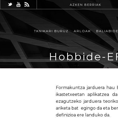
AZKEN BERRIAK
TKNIKARI BURUZ
ARLOAK
BALIABID
Hobbide-E
Formakuntza jarduera hau 
ikastetxeetan aplikatzea 
ezagutzeko jarduera teorik
ariketa bat egingo da eta b
definizioa ere landuko da.