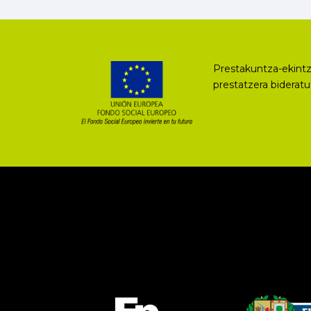
Prestakuntza-ekintz
prestatzera biderat