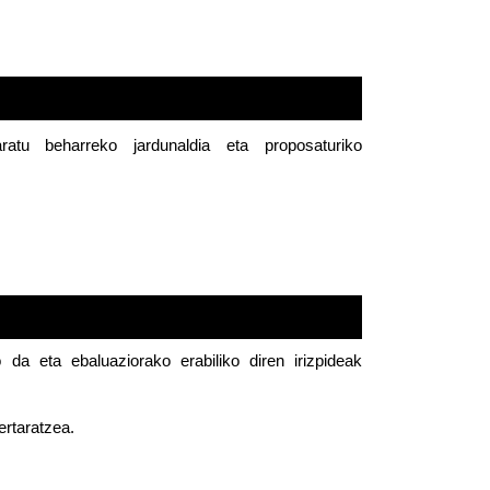
atu  beharreko  jardunaldia  eta  proposaturiko  
a  eta  ebaluaziorako  erabiliko  diren  irizpideak  
ertaratzea.