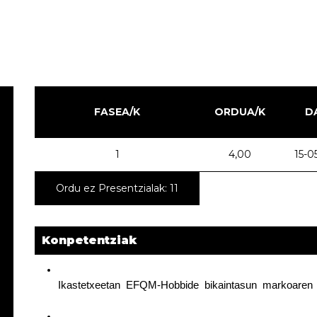
FASEA/K
ORDUA/K
D
1
4,00
15-0
Ordu ez Presentzialak: 11
Konpetentziak
Ikastetxeetan  EFQM-Hobbide  bikaintasun  markoaren  e