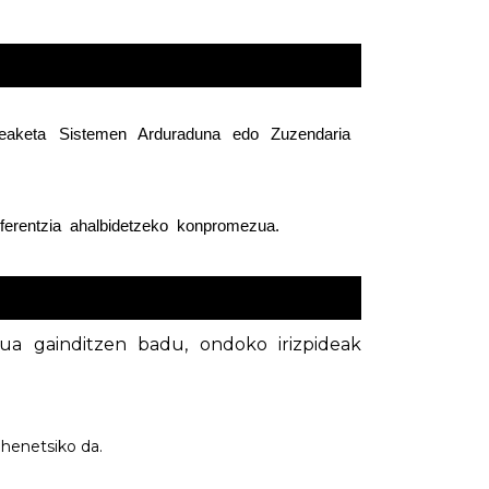
aketa  Sistemen  Arduraduna  edo  Zuzendaria  
nsferentzia  ahalbidetzeko  konpromezua.
ua gainditzen badu, ondoko irizpideak
ehenetsiko da.