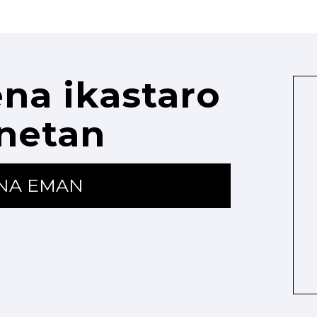
na ikastaro
netan
ENA EMAN