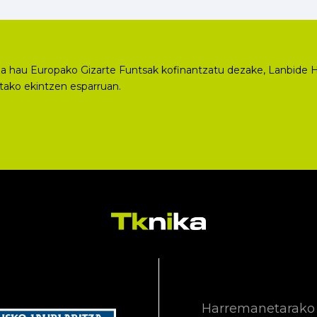
a hau Europako Gizarte Funtsak kofinantzatu dezake, Lanbide H
utako ekintzen esparruan.
Harremanetarako