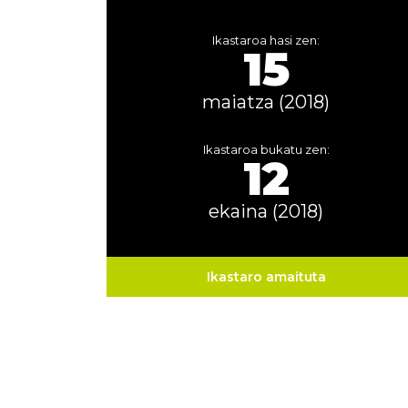
Ikastaroa hasi zen:
15
maiatza (2018)
Ikastaroa bukatu zen:
12
ekaina (2018)
Ikastaro amaituta