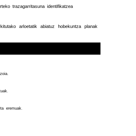
eko  trazagarritasuna  identifikatzea
itutako  arloetatik  abiatuz  hobekuntza  planak  
zoia.
tuak.
keta  eremuak.