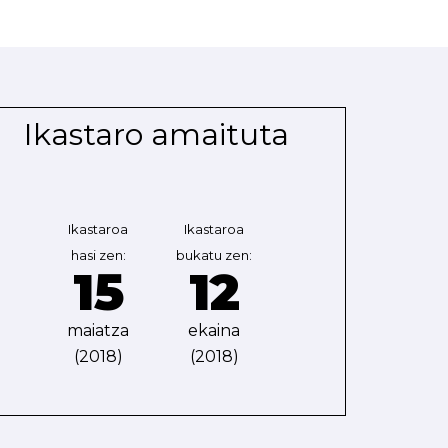
Ikastaro amaituta
Ikastaroa
Ikastaroa
hasi zen:
bukatu zen:
15
12
maiatza
ekaina
(2018)
(2018)