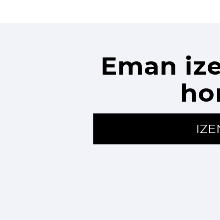
Eman ize
ho
IZ