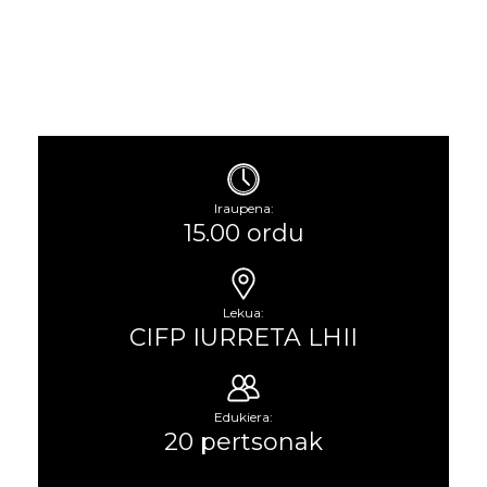
Iraupena:
15.00 ordu
Lekua:
CIFP IURRETA LHII
Edukiera:
20 pertsonak