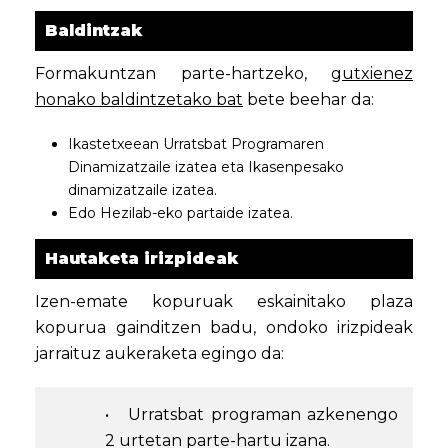
Baldintzak
Formakuntzan parte-hartzeko,
gutxienez
honako baldintzetako bat
bete beehar da:
Ikastetxeean Urratsbat Programaren
Dinamizatzaile izatea eta Ikasenpesako
dinamizatzaile izatea.
Edo Hezilab-eko partaide izatea.
Hautaketa irizpideak
Izen-emate kopuruak eskainitako plaza
kopurua gainditzen badu, ondoko irizpideak
jarraituz aukeraketa egingo da:
• Urratsbat programan azkenengo
2 urtetan parte-hartu izana.