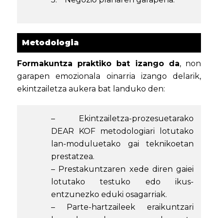
Metodologia
Formakuntza praktiko bat izango da
, non
garapen emozionala oinarria izango delarik,
ekintzailetza aukera bat landuko den:
– Ekintzailetza-prozesuetarako
DEAR KOF metodologiari lotutako
lan-moduluetako gai teknikoetan
prestatzea.
– Prestakuntzaren xede diren gaiei
lotutako testuko edo ikus-
entzunezko eduki osagarriak.
– Parte-hartzaileek eraikuntzari