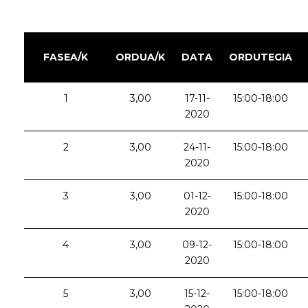
FASEA/K
ORDUA/K
DATA
ORDUTEGIA
1
3,00
17-11-
15:00-18:00
2020
2
3,00
24-11-
15:00-18:00
2020
3
3,00
01-12-
15:00-18:00
2020
4
3,00
09-12-
15:00-18:00
2020
5
3,00
15-12-
15:00-18:00