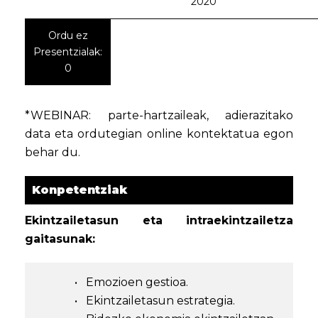
2020
Ordu ez
Presentzialak:
0
*WEBINAR: parte-hartzaileak, adierazitako
data eta ordutegian online kontektatua egon
behar du.
Konpetentziak
Ekintzailetasun eta intraekintzailetza
gaitasunak:
• Emozioen gestioa.
• Ekintzailetasun estrategia.