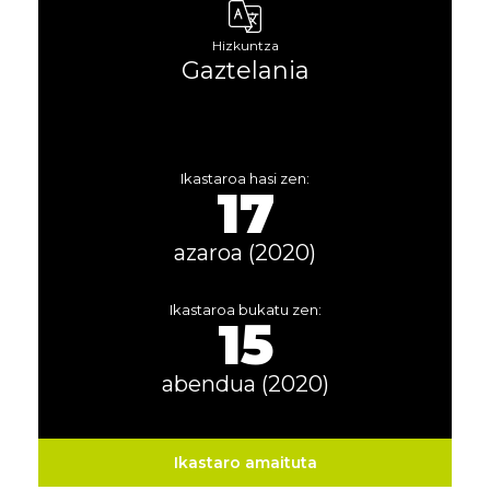
Hizkuntza
Gaztelania
Ikastaroa hasi zen:
17
azaroa (2020)
Ikastaroa bukatu zen:
15
abendua (2020)
Ikastaro amaituta