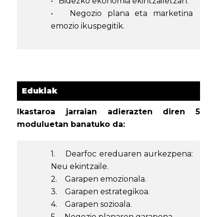
• Bidezko ekonomia ekintzailetzan.
• Negozio plana eta marketina
emozio ikuspegitik.
Edukiak
Ikastaroa jarraian adierazten diren 5
moduluetan banatuko da:
1. Dearfoc ereduaren aurkezpena:
Neu ekintzaile.
2. Garapen emozionala.
3. Garapen estrategikoa.
4. Garapen sozioala.
5. Negozio planaren garapena.