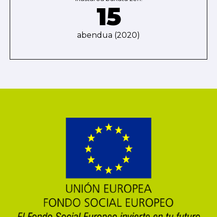
15
abendua (2020)