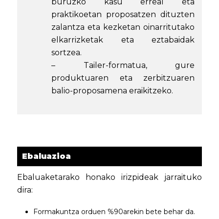
buruzko kasu erreal eta
praktikoetan proposatzen dituzten
zalantza eta kezketan oinarritutako
elkarrizketak eta eztabaidak
sortzea.
– Tailer-formatua, gure
produktuaren eta zerbitzuaren
balio-proposamena eraikitzeko.
Ebaluazioa
Ebaluaketarako honako irizpideak jarraituko
dira:
Formakuntza orduen %90arekin bete behar da.