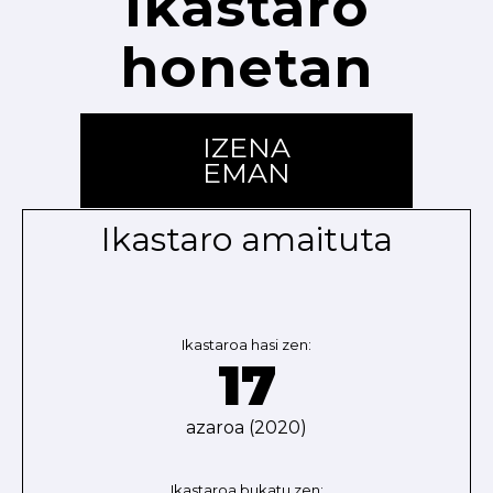
ikastaro
honetan
IZENA
EMAN
Ikastaro amaituta
Ikastaroa hasi zen:
17
azaroa (2020)
Ikastaroa bukatu zen: