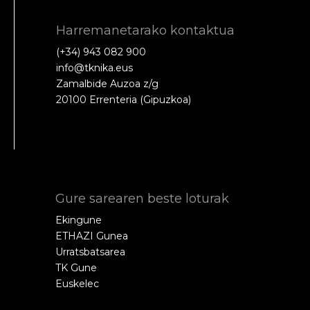
Harremanetarako kontaktua
(+34) 943 082 900
info@tknika.eus
Zamalbide Auzoa z/g
20100 Errenteria (Gipuzkoa)
Gure sarearen beste loturak
Ekingune
ETHAZI Gunea
Urratsbatsarea
TK Gune
Euskelec