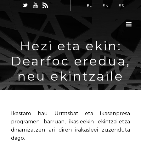
EU
EN
ES
Hezi eta ekin:
Dearfoc eredua,
neu ekintzaile
Ikastaro hau Urratsbat eta Ikasenpresa
programen barruan, ikasleekin ekintzailetza
dinamizatzen ari diren irakasleei zuzenduta
dago.