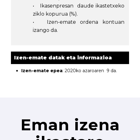
• Ikasenpresan daude ikastetxeko
ziklo kopurua (%).
• Izen-emate ordena kontuan
izango da.
Izen-emate datak eta informazioa
Izen-emate epea
: 2020ko azaroaren 9 da.
Eman izena