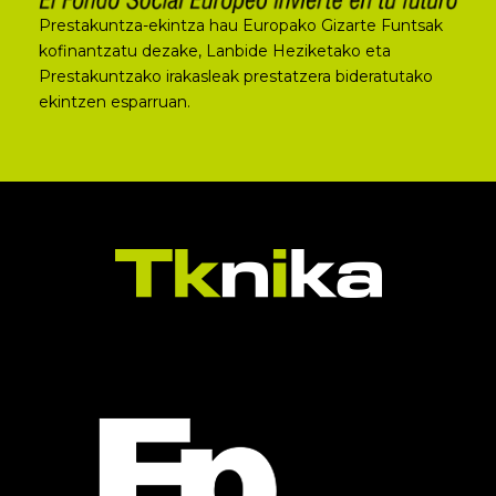
Prestakuntza-ekintza hau Europako Gizarte Funtsak
kofinantzatu dezake, Lanbide Heziketako eta
Prestakuntzako irakasleak prestatzera bideratutako
ekintzen esparruan.