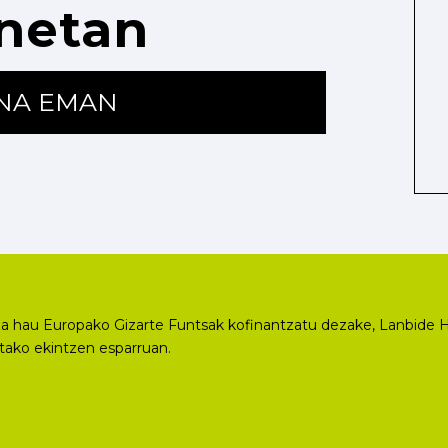
netan
ENA EMAN
a hau Europako Gizarte Funtsak kofinantzatu dezake, Lanbide H
utako ekintzen esparruan.