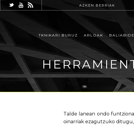
AZKEN BERRIAK
TKNIKARI BURUZ
ARLOAK
BALIABID
HERRAMIENT
Talde lanean ondo funtziona
oinarriak ezagutzuko ditugu