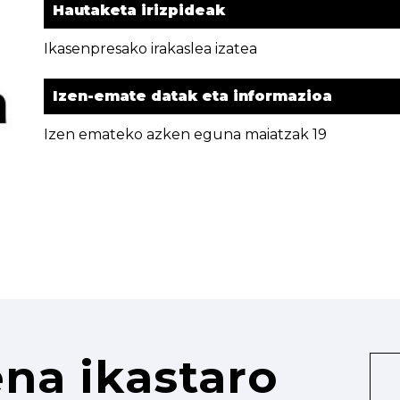
Hautaketa irizpideak
Ikasenpresako irakaslea izatea
Izen-emate datak eta informazioa
Izen emateko azken eguna maiatzak 19
na ikastaro