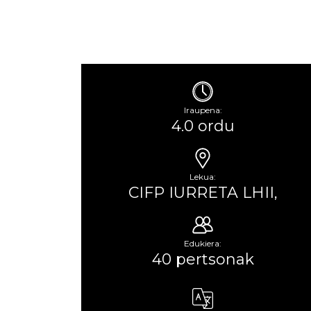
Iraupena:
4.0 ordu
Lekua:
CIFP IURRETA LHII,
Edukiera:
40 pertsonak