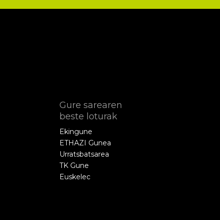
Gure sarearen
beste loturak
Ekingune
ETHAZI Gunea
Urratsbatsarea
TK Gune
Euskelec