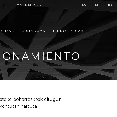
HARREMANA
EU
EN
ES
ORMAK
IKASTAROAK
LH PROIEKTUAK
CIONAMIENTO
izateko beharrezkoak ditugun
kontutan hartuta.