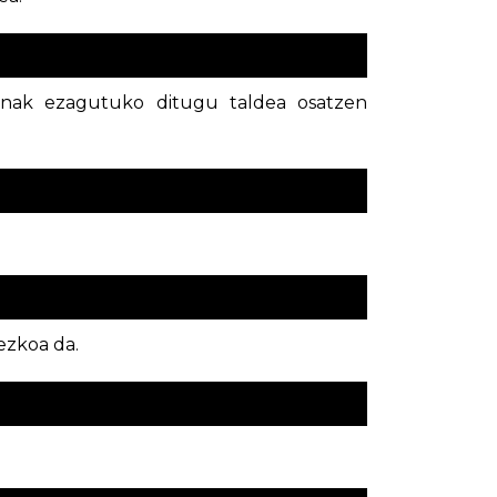
snak ezagutuko ditugu taldea osatzen
ezkoa da.