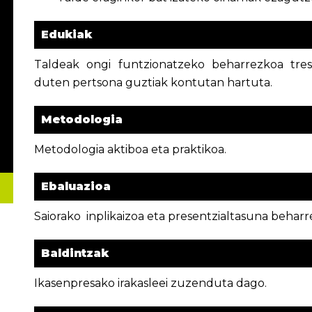
Edukiak
Taldeak ongi funtzionatzeko beharrezkoa tre
duten pertsona guztiak kontutan hartuta.
Metodologia
Metodologia aktiboa eta praktikoa.
Ebaluazioa
Saiorako inplikaizoa eta presentzialtasuna beharr
Baldintzak
Ikasenpresako irakasleei zuzenduta dago.