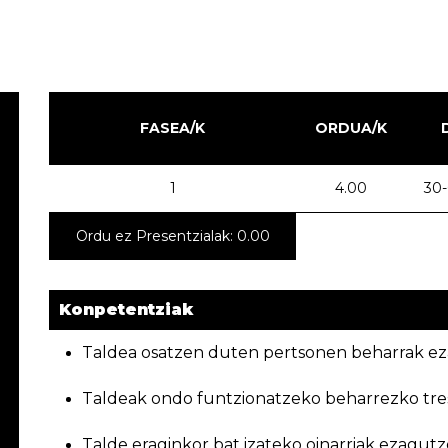
FASEA/K
ORDUA/K
1
4.00
30-
Ordu ez Presentzialak: 0.00
Konpetentziak
Taldea osatzen duten pertsonen beharrak ez
Taldeak ondo funtzionatzeko beharrezko tre
Talde eraginkor bat izateko oinarriak ezagutz