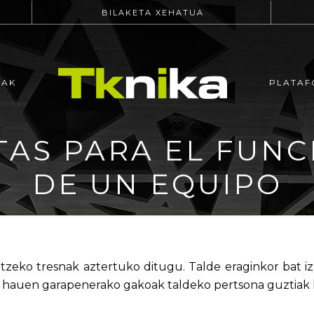
BILAKETA XEHATUA
EAK
PLATAF
AS PARA EL FUN
DE UN EQUIPO
tzeko tresnak aztertuko ditugu. Talde eraginkor bat 
, hauen garapenerako gakoak taldeko pertsona guztiak 