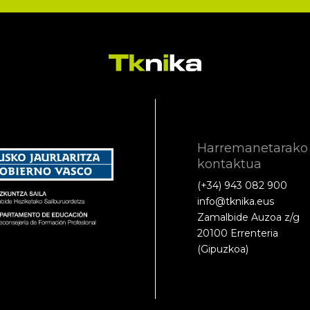
Harremanetarako
kontaktua
(+34) 943 082 900
info@tknika.eus
Zamalbide Auzoa z/g
20100 Errenteria
(Gipuzkoa)