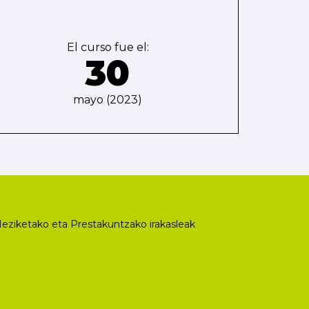
El curso fue el:
30
mayo (2023)
eziketako eta Prestakuntzako irakasleak