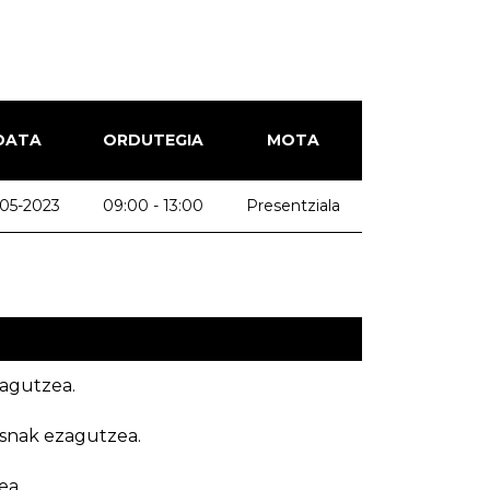
DATA
ORDUTEGIA
MOTA
05-2023
09:00 - 13:00
Presentziala
agutzea.
snak ezagutzea.
ea.