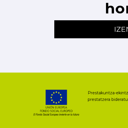
ho
IZ
Prestakuntza-ekintz
prestatzera biderat