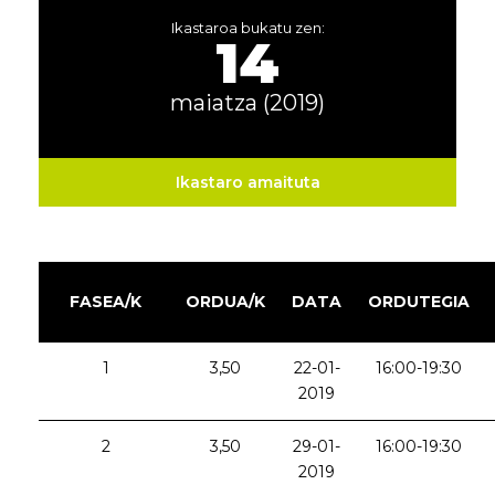
Ikastaroa bukatu zen:
14
maiatza (2019)
Ikastaro amaituta
FASEA/K
ORDUA/K
DATA
ORDUTEGIA
1
3,50
22-01-
16:00-19:30
2019
2
3,50
29-01-
16:00-19:30
2019