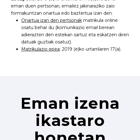
eman duen pertsonari, emailez jakinaraziko zaio
formakuntzan onartua edo baztertua izan den.
Onartua izan den pertsonak
matrikula online
osatu behar du (komunikazio email berean
adierazten den estekan sartuz eta eskatzen diren
datuak guztiak osatuz).
Matrikulazio epea
: 2019 (e)ko urtarrilaren 17(a).
Eman izena
ikastaro
honetan