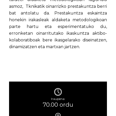
asmoz, Tknikatik oinarrizko prestakuntza berri
bat antolatu da. Prestakuntza eskaintza
honekin irakasleak aldaketa metodologikoan
parte hartu eta esperimentatuko du,
erronketan oinarritutako ikaskuntza aktibo-
kolaboratiboak bere ikasgelarako diseinatzen,
dinamizatzen eta martxan jartzen.
Iraupena:
70.00 ordu