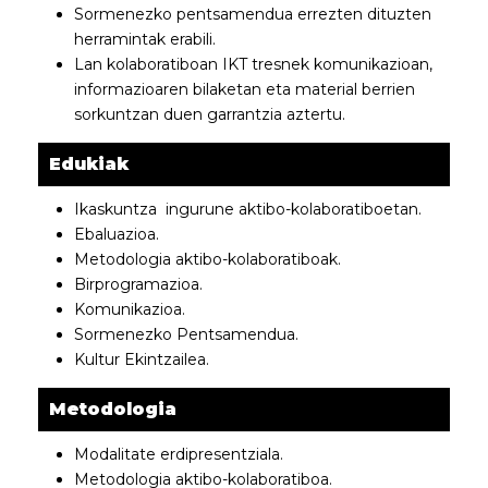
Sormenezko pentsamendua errezten dituzten
herramintak erabili.
Lan kolaboratiboan IKT tresnek komunikazioan,
informazioaren bilaketan eta material berrien
sorkuntzan duen garrantzia aztertu.
Edukiak
Ikaskuntza ingurune aktibo-kolaboratiboetan.
Ebaluazioa.
Metodologia aktibo-kolaboratiboak.
Birprogramazioa.
Komunikazioa.
Sormenezko Pentsamendua.
Kultur Ekintzailea.
Metodologia
Modalitate erdipresentziala.
Metodologia aktibo-kolaboratiboa.