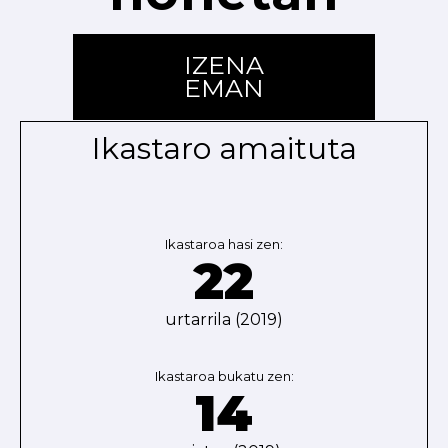
IZENA
EMAN
Ikastaro amaituta
Ikastaroa hasi zen:
22
urtarrila (2019)
Ikastaroa bukatu zen:
14