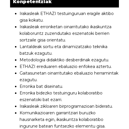
Konpetentziak
Irakasleak ETHAZI testuinguruan eragile aktibo
gisa kokatu.
Irakasleak erronketan oinarritutako ikaskuntza
kolaboruntz zuzendutako eszenatoki berrien
sortzaile gisa orientatu.
Lantaldeak sortu eta dinamizatzako teknika
batzuk ezagutu.
Metodologia didaktiko desberdinak ezagutu.
ETHAZI ereduaren ebaluazio enfokea aztertu.
Gaitasunetan oinarritutako ebaluazio herramintak
ezagutu.
Erronka bat diseinatu.
Erronka bidezko testuinguru kolaboratibo
eszenatoki bat ezarri.
Irakasleak zikloaren birprogramazioan bideratu.
Komunikazioaren garrantziari buruzko
hausnarketa egin, ikaskuntza kolaboratibo
ingurune batean funtsezko elementu gisa.