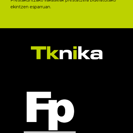
Prestakuntzako irakasleak prestatzera bideratutako
ekintzen esparruan.