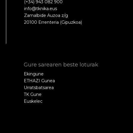
(+34) 943 082 900
info@tknika.eus
Zamalbide Auzoa z/g
20100 Errenteria (Gipuzkoa)
Gure sarearen beste loturak
Ekingune
ETHAZI Gunea
Urratsbatsarea
TK Gune
Euskelec