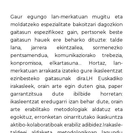
Gaur egungo lan-merkatuan mugitu eta
moldatzeko espezialitate bakoitzari dagozkion
gaitasun espezifikoez gain, pertsonek beste
gaitasun hauek ere beharko dituzte: talde
lana, jarrera ekintzailea, sormenezko
pentsamendua, komunikaziorako trebezia,
konpromisoa, elkartasuna… Hortaz, lan-
merkatuan arrakasta izateko gure ikasleentzat
ezinbesteko gaitasunak dira.LH Euskadiko
irakasleek, orain arte egin duten gisa, paper
garrantzitsua dute ibilbide horretan:
ikasleentzat eredugarri izan behar dute, orain
arte erabilitako metodologiak aldatuz eta
egokituz, erronketan oinarritutako ikaskuntza
aktibo-kolaboratiboak erabiliz adibidez.Irakasle-
taldeei aldaketa metodologikoan lagundu