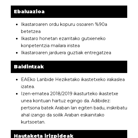
Ebaluazioa
Ikastaroaren ordu kopuru osoaren %90a
betetzea
Ikastaro honetan ezarritako gutxieneko
konpetentzia mailara iristea
Ikastaroaren jarduera guztiak entregatzea
Baldintzak
EAEko Lanbide Heziketako ikastetxeko irakaslea
izatea.
Izen-ematea 2018/2019 ikasturteko ikastetxe
unea kontuan hartuz egingo da. Adibidez:
pertsona batek Araban lan egiten badu, inskribatu
ahal izango da soilik Araban eskainitako
kurtsoetan.
Hautaketa irizpideak