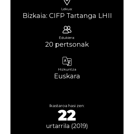
Lekua:
Bizkaia: CIFP Tartanga LHII
Edukiera:
20 pertsonak
Hizkuntza
Euskara
Ikastaroa hasi zen:
22
urtarrila (2019)