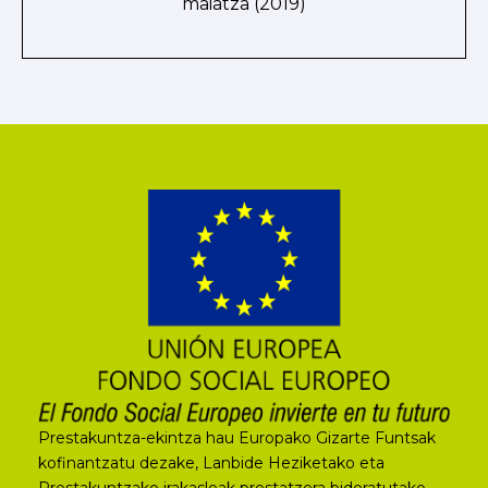
maiatza (2019)
Prestakuntza-ekintza hau Europako Gizarte Funtsak
kofinantzatu dezake, Lanbide Heziketako eta