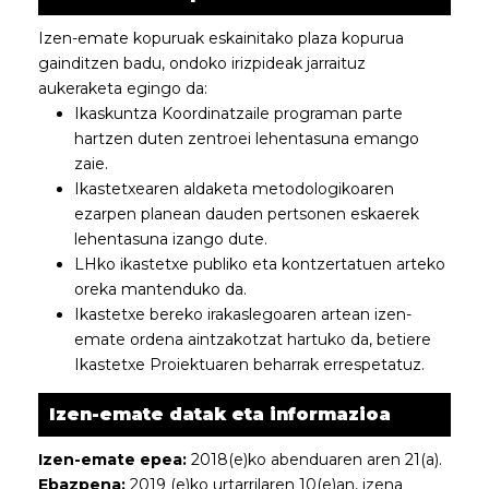
Izen-emate kopuruak eskainitako plaza kopurua
gainditzen badu, ondoko irizpideak jarraituz
aukeraketa egingo da:
Ikaskuntza Koordinatzaile programan parte
hartzen duten zentroei lehentasuna emango
zaie.
Ikastetxearen aldaketa metodologikoaren
ezarpen planean dauden pertsonen eskaerek
lehentasuna izango dute.
LHko ikastetxe publiko eta kontzertatuen arteko
oreka mantenduko da.
Ikastetxe bereko irakaslegoaren artean izen-
emate ordena aintzakotzat hartuko da, betiere
Ikastetxe Proiektuaren beharrak errespetatuz.
Izen-emate datak eta informazioa
Izen-emate epea:
2018(e)ko abenduaren aren 21(a).
Ebazpena:
2019 (e)ko urtarrilaren 10(e)an, izena