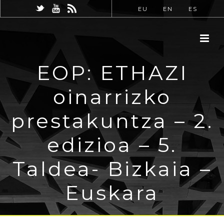
EU
EN
ES
EOP: ETHAZI
oinarrizko
prestakuntza – 2.
edizioa – 5.
Taldea- Bizkaia –
Euskara