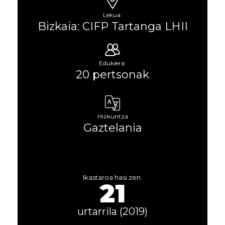
Lekua:
Bizkaia: CIFP Tartanga LHII
Edukiera:
20 pertsonak
Hizkuntza
Gaztelania
Ikastaroa hasi zen:
21
urtarrila (2019)