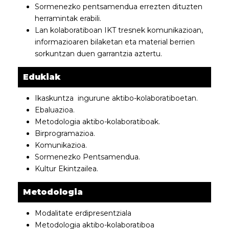
Sormenezko pentsamendua errezten dituzten
herramintak erabili.
Lan kolaboratiboan IKT tresnek komunikazioan,
informazioaren bilaketan eta material berrien
sorkuntzan duen garrantzia aztertu.
Edukiak
Ikaskuntza ingurune aktibo-kolaboratiboetan.
Ebaluazioa.
Metodologia aktibo-kolaboratiboak.
Birprogramazioa.
Komunikazioa.
Sormenezko Pentsamendua.
Kultur Ekintzailea.
Metodologia
Modalitate erdipresentziala
Metodologia aktibo-kolaboratiboa