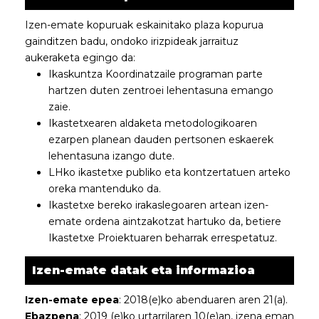
Izen-emate kopuruak eskainitako plaza kopurua
gainditzen badu, ondoko irizpideak jarraituz
aukeraketa egingo da:
Ikaskuntza Koordinatzaile programan parte
hartzen duten zentroei lehentasuna emango
zaie.
Ikastetxearen aldaketa metodologikoaren
ezarpen planean dauden pertsonen eskaerek
lehentasuna izango dute.
LHko ikastetxe publiko eta kontzertatuen arteko
oreka mantenduko da.
Ikastetxe bereko irakaslegoaren artean izen-
emate ordena aintzakotzat hartuko da, betiere
Ikastetxe Proiektuaren beharrak errespetatuz.
Izen-emate datak eta informazioa
Izen-emate epea
: 2018(e)ko abenduaren aren 21(a).
Ebazpena
: 2019 (e)ko urtarrilaren 10(e)an, izena eman