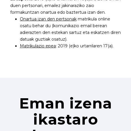
duen pertsonari, emailez jakinaraziko zaio
formakuntzan onartua edo baztertua izan den.
Onartua izan den pertsonak
matrikula online
osatu behar du (komunikazio email berean
adierazten den estekan sartuz eta eskatzen diren
datuak guztiak osatuz).
Matrikulazio epea
: 2019 (e)ko urtarrilaren 17(a).
Eman izena
ikastaro