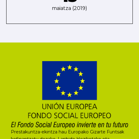
maiatza (2019)
Prestakuntza-ekintza hau Europako Gizarte Funtsak