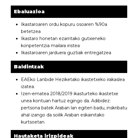
Ebaluazioa
Ikastaroaren ordu kopuru osoaren %90a
betetzea
Ikastaro honetan ezarritako gutxieneko
konpetentzia mailara iristea
Ikastaroaren jarduera guztiak entregatzea
Baldintzak
EAEko Lanbide Heziketako ikastetxeko irakaslea
izatea.
Izen-ematea 2018/2019 ikasturteko ikastetxe
unea kontuan hartuz egingo da. Adibidez:
pertsona batek Araban lan egiten badu, inskribatu
ahal izango da soilik Araban eskainitako
kurtsoetan.
Hautaketa irizpideak