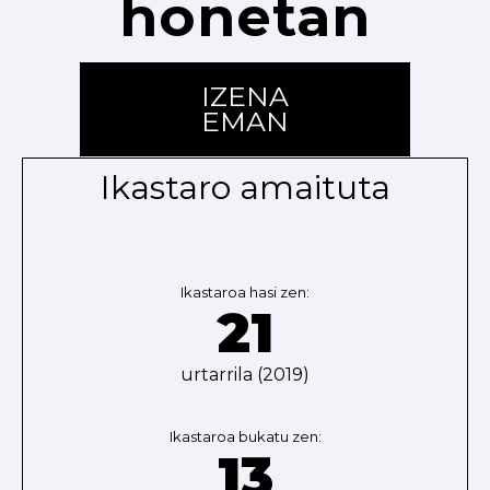
honetan
IZENA
EMAN
Ikastaro amaituta
Ikastaroa hasi zen:
21
urtarrila (2019)
Ikastaroa bukatu zen:
13