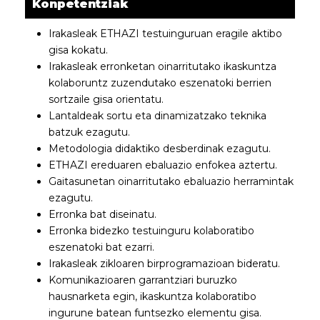
Konpetentziak
Irakasleak ETHAZI testuinguruan eragile aktibo
gisa kokatu.
Irakasleak erronketan oinarritutako ikaskuntza
kolaboruntz zuzendutako eszenatoki berrien
sortzaile gisa orientatu.
Lantaldeak sortu eta dinamizatzako teknika
batzuk ezagutu.
Metodologia didaktiko desberdinak ezagutu.
ETHAZI ereduaren ebaluazio enfokea aztertu.
Gaitasunetan oinarritutako ebaluazio herramintak
ezagutu.
Erronka bat diseinatu.
Erronka bidezko testuinguru kolaboratibo
eszenatoki bat ezarri.
Irakasleak zikloaren birprogramazioan bideratu.
Komunikazioaren garrantziari buruzko
hausnarketa egin, ikaskuntza kolaboratibo
ingurune batean funtsezko elementu gisa.