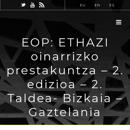
EU
EN
ES
EOP: ETHAZI
oinarrizko
prestakuntza – 2.
edizioa – 2.
Taldea- Bizkaia –
Gaztelania