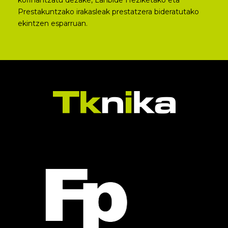
kofinantzatu dezake, Lanbide Heziketako eta
Prestakuntzako irakasleak prestatzera bideratutako
ekintzen esparruan.