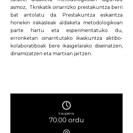
asmoz, Tknikatik oinarrizko prestakuntza berri
bat antolatu da. Prestakuntza eskaintza
honekin irakasleak aldaketa metodologikoan
parte hartu eta esperimentatuko du,
erronketan oinarritutako ikaskuntza aktibo-
kolaboratiboak bere ikasgelarako diseinatzen,
dinamizatzen eta martxan jartzen.
Iraupena:
70.00 ordu