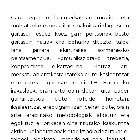
Gaur egungo lan-merkatuan mugitu eta
moldatzeko espezialitate bakoitzari dagozkion
gaitasun espezifikoez gain, pertsonek beste
gaitasun hauek ere beharko dituzte: talde
lana, jarrera ekintzailea, sormenezko
pentsamendua, komunikaziorako trebezia,
konpromisoa, elkartasuna… Hortaz, lan-
merkatuan arrakasta izateko gure ikasleentzat
ezinbesteko gaitasunak dira.LH Euskadiko
irakasleek, orain arte egin duten gisa, paper
garrantzitsua dute ibilbide horretan:
ikasleentzat eredugarri izan behar dute, orain
arte erabilitako metodologiak aldatuz eta
egokituz, erronketan oinarritutako ikaskuntza
aktibo-kolaboratiboak erabiliz adibidez.Irakasle-
taldeei aldaketa metodologikoan lagundu