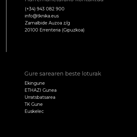
(+34) 943 082 900
info@tknika.eus
Zamalbide Auzoa z/g
20100 Errenteria (Gipuzkoa)
Gure sarearen beste loturak
Ekingune
ETHAZI Gunea
Urratsbatsarea
TK Gune
Euskelec